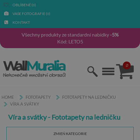
OBLÍBENÉ (
)
0
VAŠE FOTOGRAFIE (
)
0
KONTAKT
Všechny produkty ze standardní nabídky
-5%
Kód: LETO5
0
HOME
FOTOTAPETY
FOTOTAPETY NA LEDNIČKU
VÍRA A SVÁTKY
Víra a svátky - Fototapety na ledničku
ZMIEŃ KATEGORIE