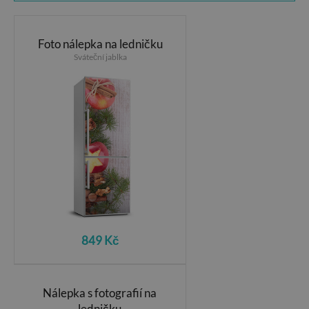
Foto nálepka na ledničku
Sváteční jablka
849 Kč
Nálepka s fotografií na
ledničku