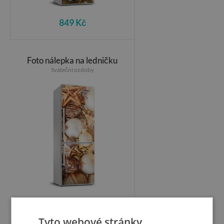
849 Kč
Foto nálepka na ledničku
Sváteční ozdoby
849 Kč
Tyto webové stránky