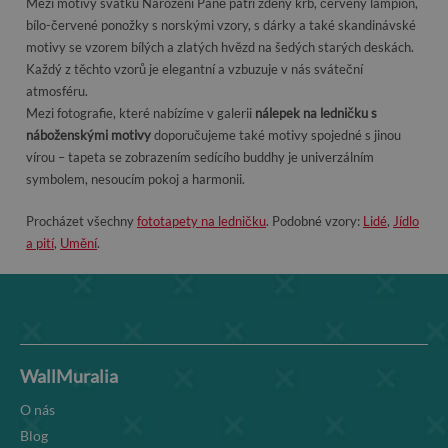
Mezi motivy svátku Narození Páně patří zděný krb, červený lampion,
bílo-červené ponožky s norskými vzory, s dárky a také skandinávské
motivy se vzorem bílých a zlatých hvězd na šedých starých deskách.
Každý z těchto vzorů je elegantní a vzbuzuje v nás sváteční
atmosféru.
Mezi fotografie, které nabízíme v galerii
nálepek na ledničku s
náboženskými motivy
doporučujeme také motivy spojedné s jinou
vírou – tapeta se zobrazením sedícího buddhy je univerzálním
symbolem, nesoucím pokoj a harmonii.
Procházet všechny
fototapety na ledničku
. Podobné vzory:
Lidé
,
Jídlo
a pití
,
Umění
.
WallMuralia
O nás
Blog