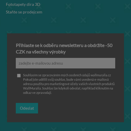
Fototapety díra 3D
Staňte se prodejcem
Přihlaste se k odběru newsletteru a obdržíte -50
CZK na všechny výrobky
Souhlasím se zpracováním mých osobních údajů wallmuralia.cz
Pokud jste udělili svůj souhlas, bude vámi uvedená e-mailová
adresa použita pro marketingové účely vašich vlastních produktů
WallMuralia. Souhlas lze kdykoli odvolat, například kliknutím na
odkaz ve zpravodaji.
Odeslat