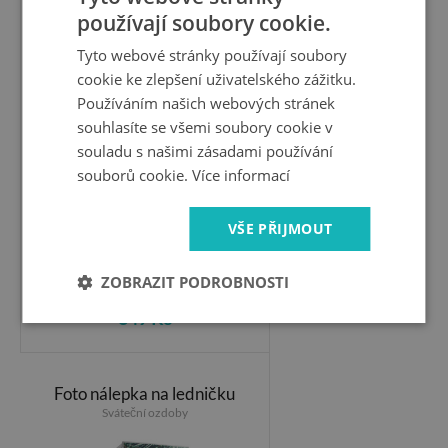
používají soubory cookie.
Nálepka na ledničku
Tyto webové stránky používají soubory
Perník
cookie ke zlepšení uživatelského zážitku.
Používáním našich webových stránek
souhlasíte se všemi soubory cookie v
souladu s našimi zásadami používání
souborů cookie.
Více informací
VŠE PŘIJMOUT
ZOBRAZIT PODROBNOSTI
849 Kč
Foto nálepka na ledničku
Sváteční ozdoby