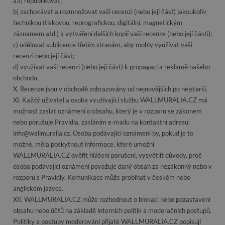
a3) republikovat;
b) zachovávat a rozmnožovat vaši recenzi (nebo její část) jakoukoliv
technikou (tiskovou, reprografickou, digitální, magnetickým
záznamem atd.) k vytváření dalších kopií vaší recenze (nebo její části);
c) udělovat sublicence třetím stranám, aby mohly využívat vaši
recenzi nebo její část;
d) využívat vaši recenzi (nebo její část) k propagaci a reklamě našeho
obchodu.
X. Recenze jsou v obchodě zobrazovány od nejnovějších po nejstarší.
XI. Každý uživatel a osoba využívající službu WALLMURALIA.CZ má
možnost zaslat oznámení o obsahu, který je v rozporu se zákonem
nebo porušuje Pravidla, zasláním e-mailu na kontaktní adresu:
info@wallmuralia.cz
. Osoba podávající oznámení by, pokud je to
možné, měla poskytnout informace, které umožní
WALLMURALIA.CZ ověřit hlášení porušení, vysvětlit důvody, proč
osoba podávající oznámení považuje daný obsah za nezákonný nebo v
rozporu s Pravidly. Komunikace může probíhat v českém nebo
anglickém jazyce.
XII. WALLMURALIA.CZ může rozhodnout o blokaci nebo pozastavení
obsahu nebo účtů na základě interních politik a moderačních postupů.
Politiky a postupy moderování přijaté WALLMURALIA.CZ popisují