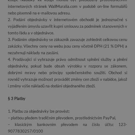
internetových stránek WallMuralia.com v podobě on-line formulářů
nebo písemně na e-mailovou adresu.
2. Podání objednávky v internetovém obchodě je jednoznačné s
vyjádřením úmyslu uzavřít kupní smlouvu za podmínek stanovených v
tomto řádu a v objednávce.
3. Podáním objednávky se zákazník zavazuje zohlednit celkovou cenu
zakázky. Všechny ceny na webu jsou ceny včetně DPH (21 % DPH) a
nezahrnují náklady na zaslání.
4. Prodávající si vyhrazuje právo odmítnout splnění služby a plnění
objednávky, pokud bude obsah výrobku v rozporu se zákonem,
dobrými mravy nebo principy společenského soužití. Obchod si
rovněž vyhrazuje možnost provádět změny cen zboží v nabídce, jakož
i změny výše nákladů na dodání objednaného zboží.
§ 3 Platby
1. Platbu za objednávky lze provést:
– platbou předem tradičním převodem, prostřednictvím PayPal,
– klasickým bankovním převodem na číslo účtu: 123-
9077830257/0100