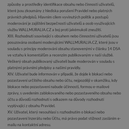
způsoby a prostředky identifikace obsahu nebo činností uživatelů,
které jsou zkoumány z hlediska porušení Pravidel nebo platných
právních předpisů. Hlavním cílem vyvinutých politik a postupů
moderování je zajištění bezpečnosti uživatelů a osob využívajících
službu WALLMURALIA.CZ a boj proti jakémukoli zneužití.
XIII. Rozhodnutí související s obsahem nebo činnostmi uživatelů jsou
posuzována osobami moderujícími WALLMURALIA.CZ, které jsou v
souladu s principy moderování obsahu stanovenými v článku 14 DSA
ve vztahu k komentářům a recenzím publikovaným v naší službě.
Veškerý obsah publikovaný uživateli bude moderován v souladu s
platnými právními předpisy a našimi pravidly.
XIV. Uživatel bude informován v případě, že dojde k blokaci nebo
pozastavení určitého obsahu nebo účtu, nejpozději v okamžiku, kdy
blokace nebo pozastavení nabude účinnosti, formou e-mailové
zprávy, s uvedením zablokovaného nebo pozastaveného obsahu nebo
účtu a důvodů rozhodnutí s odkazem na důvody rozhodnutí
vyplývající z obsahu Pravidel.
XV. Uživatel, který nesouhlasí s rozhodnutím o blokaci nebo
pozastavení Inzerátu nebo Účtu, má právo podat stížnost zasláním e-
mailu na kontaktní adresu.