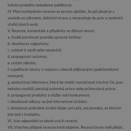
tohoto produktu nebudeme publikovat.
IV. Před zveřejněním recenze se prosím ujistěte, že její obsah je v
souladu se zákonem, dobrými mravy a nezasahuje do práv a osobních
statků jiných osob.
V. Recenze, komentáře a příspěvky ve diskusi nesmí:
a. hrubě porušovat pravidla správné češtiny;
b. obsahovat vulgarismy;
c. vybízet k násilí nebo nenávisti;
d. propagovat rasismus;
e. urážet někoho;
f. vyjadřovat názory v rozporu s obecně přijímanými společenskými
normami;
g. poskytovat informace, které by mohly naznačovat trestný čin, jsou
nekalou soutěží, porušují autorská práva nebo průmyslová práva;
h. propagovat produkty a služby naší konkurence;
i. obsahovat odkazy na jiné internetové stránky;
j. obsahovat podrobné osobní údaje: ani vaše, ani poradce, se kterým
jste byli v kontaktu.
VI. Jste odpovědní za obsah svých recenzí.
VII. Všechny přidané recenze kontrolujeme. Recenzi byste měli přidat,