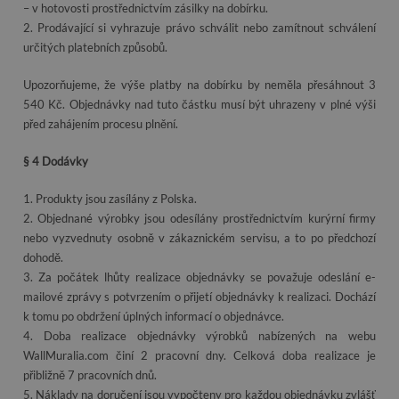
– v hotovosti prostřednictvím zásilky na dobírku.
2. Prodávající si vyhrazuje právo schválit nebo zamítnout schválení
určitých platebních způsobů.
Upozorňujeme, že výše platby na dobírku by neměla přesáhnout 3
540 Kč. Objednávky nad tuto částku musí být uhrazeny v plné výši
před zahájením procesu plnění.
§ 4 Dodávky
1. Produkty jsou zasílány z Polska.
2. Objednané výrobky jsou odesílány prostřednictvím kurýrní firmy
nebo vyzvednuty osobně v zákaznickém servisu, a to po předchozí
dohodě.
3. Za počátek lhůty realizace objednávky se považuje odeslání e-
mailové zprávy s potvrzením o přijetí objednávky k realizaci. Dochází
k tomu po obdržení úplných informací o objednávce.
4. Doba realizace objednávky výrobků nabízených na webu
WallMuralia.com činí 2 pracovní dny. Celková doba realizace je
přibližně 7 pracovních dnů.
5. Náklady na doručení jsou vypočteny pro každou objednávku zvlášť