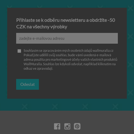
Přihlaste se k odběru newsletteru a obdržíte -50
CZK na všechny výrobky
Souhlasím se zpracováním mých osobních údajů wallmuralia.cz
Pokud jste udělili svůj souhlas, bude vámi uvedená e-mailová
adresa použita pro marketingové účely vašich vlastních produktů
WallMuralia. Souhlas lze kdykoli odvolat, například kliknutím na
odkaz ve zpravodaji.
Odeslat