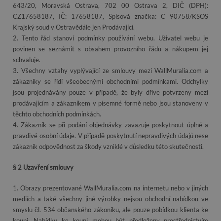
643/20, Moravská Ostrava, 702 00 Ostrava 2, DIČ (DPH):
CZ17658187, IČ: 17658187, Spisová značka: C 90758/KSOS
Krajský soud v Ostravědále jen Prodávající.
2. Tento řád stanoví podmínky používání webu. Uživatel webu je
povinen se seznámit s obsahem provozního řádu a nákupem jej
schvaluje.
3. Všechny vztahy vyplývající ze smlouvy mezi WallMuralia.com a
zákazníky se řídí všeobecnými obchodními podmínkami. Odchylky
jsou projednávány pouze v případě, že byly dříve potvrzeny mezi
prodávajícím a zákazníkem v písemné formě nebo jsou stanoveny v
těchto obchodních podmínkách.
4. Zákazník se při podání objednávky zavazuje poskytnout úplné a
pravdivé osobní údaje. V případě poskytnutí nepravdivých údajů nese
zákazník odpovědnost za škody vzniklé v důsledku této skutečnosti.
§ 2 Uzavření smlouvy
1. Obrazy prezentované WallMuralia.com na internetu nebo v jiných
mediích a také všechny jiné výrobky nejsou obchodní nabídkou ve
smyslu čl. 534 občanského zákoníku, ale pouze pobídkou klienta ke
koupi. Nabídky ke koupi mohou být předloženy prostřednictvím