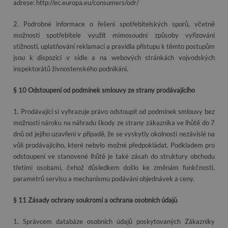
adrese: http://ec.europa.eu/consumers/odr/
2. Podrobné informace o řešení spotřebitelských sporů, včetně
možnosti spotřebitele využít mimosoudní způsoby vyřizování
stížností, uplatňování reklamací a pravidla přístupu k těmto postupům
jsou k dispozici v sídle a na webových stránkách vojvodských
inspektorátů živnostenského podnikání.
§ 10 Odstoupení od podmínek smlouvy ze strany prodávajícího
1. Prodávající si vyhrazuje právo odstoupit od podmínek smlouvy bez
možnosti nároku na náhradu škody ze strany zákazníka ve lhůtě do 7
dnů od jejího uzavření v případě, že se vyskytly okolnosti nezávislé na
vůli prodávajícího, které nebylo možné předpokládat. Podkladem pro
odstoupení ve stanovené lhůtě je také zásah do struktury obchodu
třetími osobami, čehož důsledkem došlo ke změnám funkčnosti,
parametrů servisu a mechanismu podávání objednávek a ceny.
§ 11 Zásady ochrany soukromí a ochrana osobních údajů
1. Správcem databáze osobních údajů poskytovaných Zákazníky