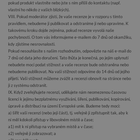
pokud produkt vlastníte nebo jste s ním přišli do kontaktu (např.
vlastní ho někdo z vašich blízkých).
VIII. Pokud moderátor zjistí, že vaše recenze je v rozporu s tímto
pravidlem, nebudeme ji publikovat a odstraníme ji nebo upravíme. K
takovému kroku dojde zejména, pokud recenze vyvolá naše
pochybnosti. O tom vás informujeme e-mailem do 7 dnů od okamžiku,
kdy zjistíme nesrovnalosti.
Pokud nesouhlasíte s naším rozhodnutím, odpovězte na náš e-mail do
7 dnů od data jeho doručení. Tato lhůta je konečná, po jejím uplynutí
nebudete moci podat stížnost a vaše recenze bude odstraněna nebo
nebudeme publikovat. Na vaši stížnost odpovíme do 14 dnů od jejího
přijetí. Vaši stížnost můžeme zvážit a recenzi obnovit na stránce nebo
ji z systému odstranit.
IX. Když zveřejňujete recenzi, udělujete nám neomezenou časovou
licenci k jejímu bezplatnému využívání, šíření, publikování, kopírování,
úpravě a distribuci na území Evropské unie. Budeme tedy moci:
a) šířit vaši recenzi (nebo její část), tj. veřejně ji zpřístupnit tak, aby k
ní měl kdokoli přístup v libovolném místě a čase;
a1) mít k ní přístup na vybraném místě a v čase;
a2) veřejně ji zobrazovat; a