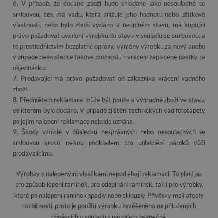
6. V případě, že dodané zboží bude shledáno jako nesouladné se
smlouvou, tzn. má vadu, která snižuje jeho hodnotu nebo užitkové
vlastnosti, nebo bylo zboží vydáno v neúplném stavu, má kupující
právo požadovat uvedení výrobku do stavu v souladu se smlouvou, a
to prostřednictvím bezplatné opravy, výměny výrobku za nový anebo
v případě neexistence takové možnosti – vrácení zaplacené částky za
objednávku.
7. Prodávající má právo požadovat od zákazníka vrácení vadného
zboží.
8. Předmětem reklamace může být pouze a výhradně zboží ve stavu,
ve kterém bylo dodáno. V případě zjištění technických vad fototapety
po jejím nalepení reklamace nebude uznána.
9. Škody vzniklé v důsledku nesprávných nebo nesouladných se
smlouvou kroků nejsou podkladem pro uplatnění nároků vůči
prodávajícímu.
Výrobky s nalepenými visačkami nepodléhají reklamaci. To platí jak
pro způsob lepení ramínek, pro odepínání ramínek, tak i pro výrobky,
které po nalepení ramínek spadly nebo sklouzly. Přívěsky mají atesty
rozbitnosti, proto je použití výrobku zavěšeného na přiložených
přívěscích v souladu s návodem bezpečné.