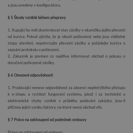
a jsou uvedeny v konfigurátoru.
§ 5 Škody vzniklé během přepravy
1. Kupující by měl zkontrolovat stav zásilky v okamžiku jejího převzetí
od kurýra. Pokud zjistíte, že je obsah poškozený nebo jsou viditelné
stopy otevření, nepotvrzujte převzetí zásilky a požádejte kurýra o
sepsání protokolu o poškození.
2. Zákazník je povinen co nejdříve informovat obchod o pokusu o
doručení poškozené zásilky.
§ 6 Omezení odpovědnosti
1. Prodávající nenese odpovědnost za absenci nepřetržitého přístupu
k e-shopu a rychlost fungování systému, jakož i za technické a
elektronické chyby vzniklé v průběhu podávání zakázky, jsou-li
příčinou jejich vzniku faktory, na které nemá obchod vliv.
§ 7 Právo na odstoupení od podmínek smlouvy
Právo na odstoupení od smlouvy