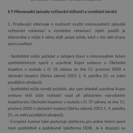
§ 9 Mimosoudní způsoby vyřizování stížností a vymáhání nároků
1. Prodávající informuje o možnosti využití mimosoudních způsobů
vyřizování reklamací a vymáhání reklamací. Jejich použití je
dobrovolné a může k němu dojít pouze tehdy, když s tím obě strany
sporu souhlasí.
- Spotřebitel může požádat o zahájení řízení o mimosoudním řešení
spotřebitelských sporů z uzavřené Kupní smlouvy u Obchodní
inspekce v souladu s čl. 36 zákona ze dne 15. prosince 2000 o
obchodní inspekci (Sbírka zákonů 2001 č. 4, položka 25, ve znění
pozdějších předpisů).
- Spotřebitel může rovněž požádat, aby spor ohledně uzavřené Kupní
smlouvy řešil stálý rozhodčí soud při příslušném vojvodském
inspektorátu Obchodní inspekce v souladu s čl. 37 zákona ze dne 15.
prosince 2000 o obchodní inspekci (Sbírka zákonů 2001 č. 4, položka
25, ve znění pozdějších předpisů).
- Evropská komise také poskytuje platformu pro online řešení sporů
mezi spotřebiteli a podnikateli (platforma ODR). Je k dispozici na