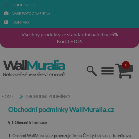
OBLÍBENÉ (
)
0
VAŠE FOTOGRAFIE (
)
0
KONTAKT
Všechny produkty ze standardní nabídky
-5%
Kód: LETO5
0
HOME
OBCHODNÍ PODMÍNKY
Obchodní podmínky WallMuralia.cz
§ 1 Obecné informace
1. Obchod WallMuralia.cz provozuje firma Český tisk s.r.o., Jurečkova