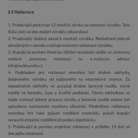
§ 8 Reklamace
1. Prodávající poskytuje 12 měsíční záruku na nabízené výrobky. Tato
lhůta platí od dne dodání výrobku zákazníkovi.
2. Prodávající dodává návod k montáži výrobku. Nedodržení pokynů
obsažených v návodu vylučuje možnost reklamace výrobku.
3. Kupující je povinen ihned po zjištění nesouladu služby se smlouvou
nahlásit písemnou reklamaci na e-mailovou adresu:
info@wallmuralia.cz
4. Podkladem pro reklamaci nemohou být drobné odchylky
dodávaného výrobku od nabízeného na internetové stránce. Za
nepodstatné odchylky se považují drobné barevné rozdíly, mírné
rozdíly ve formátu, typu a kvalitě podkladu. Těmto odchylkám se
nejde vyhnout během procesu výroby, a barevné rozdíly mohou být
způsobeny nastavením monitoru uživatele. Předmětem reklamace
nemohou být také způsob rozdělení materiálu, pokud kupující
nenavrhl atypické rozdělení při podání objednávky.
5. Prodávající je povinen projednat reklamaci v průběhu 14 dnů od
dne jejího oznámení.