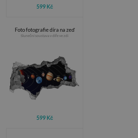
599 Kč
Foto fotografie díra na zeď
Sluneční soustava v díře ve zdi
599 Kč