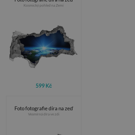
Kosmický pohled na Zemi
599 Kč
Foto fotografie díra na zeď
Vesmírná díra ve zdi