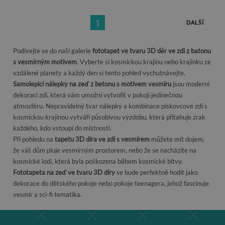
1
DALŠÍ
Podívejte se do naší galerie
fototapet ve tvaru 3D děr ve zdi z batonu
s vesmírným motivem
. Vyberte si kosmickou krajinu nebo krajinku ze
vzdálené planety a každý den si tento pohled vychutnávejte.
Samolepicí nálepky na zeď z betonu s motivem vesmíru
jsou moderní
dekorací zdí, která vám umožní vytvořit v pokoji jedinečnou
atmosféru. Nepravidelný tvar nálepky a kombinace pískovcové zdi s
kosmickou krajinou vytváří působivou výzdobu, která přitahuje zrak
každého, kdo vstoupí do místnosti.
Při pohledu na
tapetu 3D díra ve zdi s vesmírem
můžete mít dojem,
že váš dům pluje vesmírným prostorem, nebo že se nacházíte na
kosmické lodi, která byla poškozena během kosmické bitvy.
Fototapeta na zeď ve tvaru 3D díry
se bude perfektně hodit jako
dekorace do dětského pokoje nebo pokoje teenagera, jehož fascinuje
vesmír a sci-fi tematika.