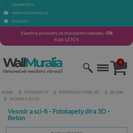
OBLÍBENÉ (
)
0
VAŠE FOTOGRAFIE (
)
0
KONTAKT
Všechny produkty ze standardní nabídky
-5%
Kód: LETO5
0
HOME
FOTOTAPETY
FOTOTAPETY DÍRA 3D
BETON
VESMÍR A SCI-FI
Vesmír a sci-fi - Fototapety díra 3D -
Beton