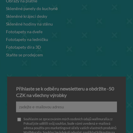
Obrazy na plátně
Skleněné panely do kuchyně
Skleněné krájecí desky
Skleněné hodiny na stěnu
Fototapety na dveře
Fototapety na ledničku
Fototapety díra 3D
Staňte se prodejcem
Přihlaste se k odběru newsletteru a obdržíte -50
CZK na všechny výrobky
Souhlasím se zpracováním mých osobních údajů wallmuralia.cz
Pokud jste udělili svůj souhlas, bude vámi uvedená e-mailová
adresa použita pro marketingové účely vašich vlastních produktů
WallMuralia. Souhlas lze kdykoli odvolat, například kliknutím na