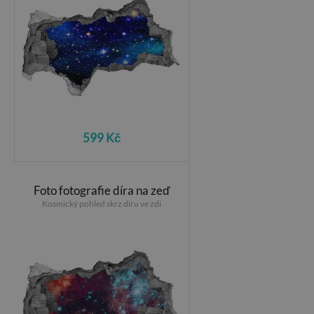
599 Kč
Foto fotografie díra na zeď
Kosmický pohled skrz díru ve zdi