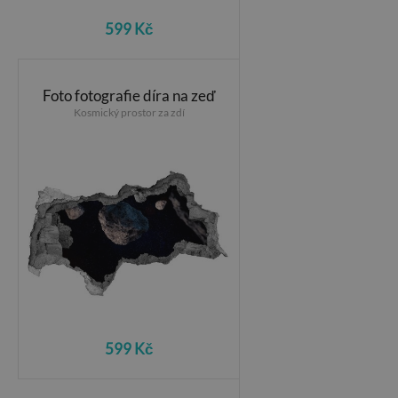
599 Kč
Foto fotografie díra na zeď
Kosmický prostor za zdí
599 Kč