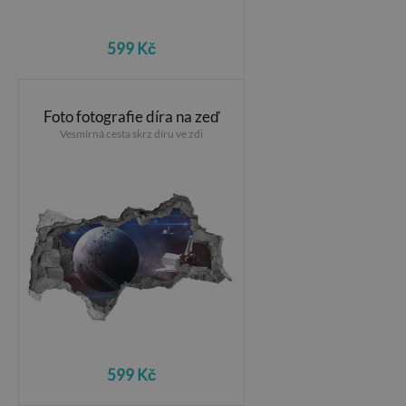
599 Kč
Foto fotografie díra na zeď
Vesmírná cesta skrz díru ve zdi
599 Kč