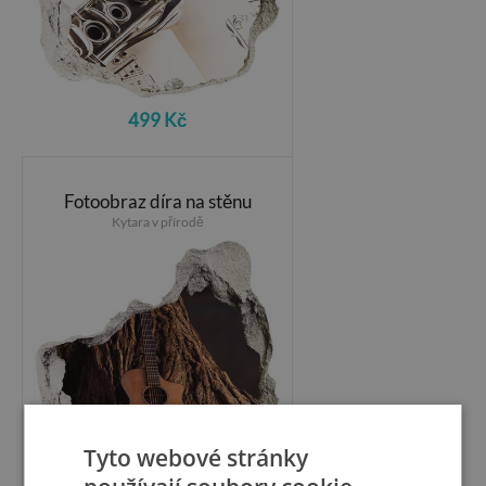
499 Kč
Fotoobraz díra na stěnu
Kytara v přírodě
Tyto webové stránky