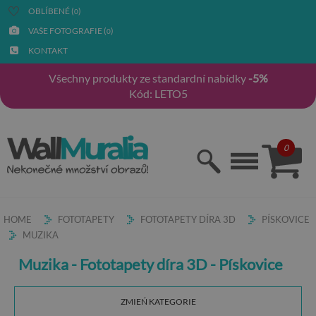
OBLÍBENÉ (
)
0
VAŠE FOTOGRAFIE (
)
0
KONTAKT
Všechny produkty ze standardní nabídky
-5%
Kód: LETO5
0
HOME
FOTOTAPETY
FOTOTAPETY DÍRA 3D
PÍSKOVICE
MUZIKA
Muzika - Fototapety díra 3D - Pískovice
ZMIEŃ KATEGORIE