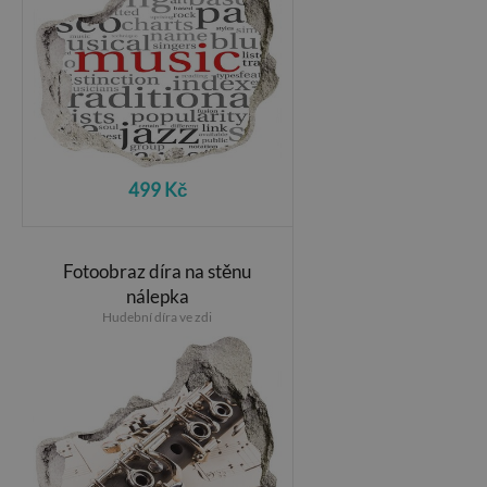
499 Kč
Fotoobraz díra na stěnu
nálepka
Hudební díra ve zdi