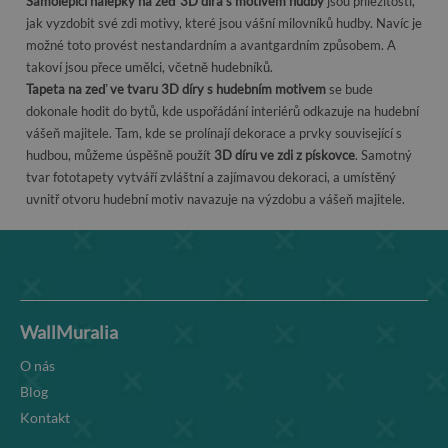
Samolepicí nálepky na zeď 3D díra s motivem hudby
jsou příležitostí,
jak vyzdobit své zdi motivy, které jsou vášní milovníků hudby. Navíc je
možné toto provést nestandardním a avantgardním způsobem. A
takoví jsou přece umělci, včetně hudebníků.
Tapeta na zeď ve tvaru 3D díry s hudebním motivem
se bude
dokonale hodit do bytů, kde uspořádání interiérů odkazuje na hudební
vášeň majitele. Tam, kde se prolínají dekorace a prvky související s
hudbou, můžeme úspěšně použít
3D díru ve zdi z pískovce
. Samotný
tvar fototapety vytváří zvláštní a zajímavou dekoraci, a umístěný
uvnitř otvoru hudební motiv navazuje na výzdobu a vášeň majitele.
WallMuralia
O nás
Blog
Kontakt