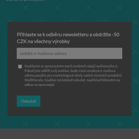
Přihlaste se k odběru newsletteru a obdržíte -50
CZK na všechny výrobky
Souhlasím se zpracováním mých osobních údajů wallmuralia.cz
Pokud jste udělili svůj souhlas, bude vámi uvedená e-mailová
adresa použita pro marketingové účely vašich vlastních produktů
WallMuralia. Souhlas lze kdykoli odvolat, například kliknutím na
odkaz ve zpravodaji.
Odeslat