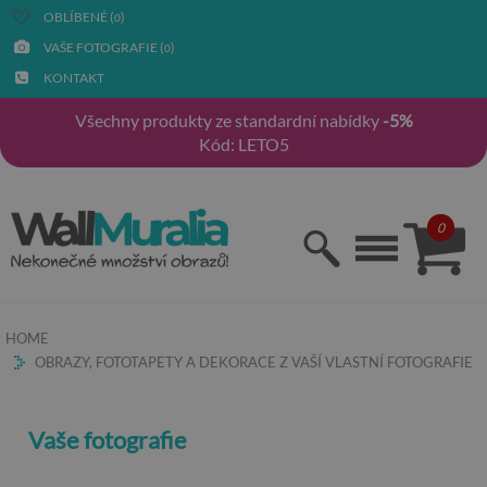
OBLÍBENÉ (
)
0
VAŠE FOTOGRAFIE (
)
0
KONTAKT
Všechny produkty ze standardní nabídky
-5%
Kód: LETO5
0
HOME
OBRAZY, FOTOTAPETY A DEKORACE Z VAŠÍ VLASTNÍ FOTOGRAFIE
Vaše fotografie