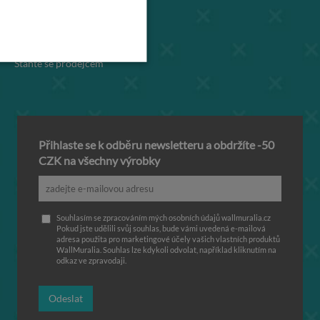
Fototapety na dveře
Fototapety na ledničku
Fototapety díra 3D
Staňte se prodejcem
Přihlaste se k odběru newsletteru a obdržíte -50
CZK na všechny výrobky
Souhlasím se zpracováním mých osobních údajů wallmuralia.cz
Pokud jste udělili svůj souhlas, bude vámi uvedená e-mailová
adresa použita pro marketingové účely vašich vlastních produktů
WallMuralia. Souhlas lze kdykoli odvolat, například kliknutím na
odkaz ve zpravodaji.
Odeslat