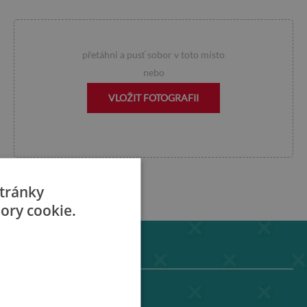
přetáhni a pusť sobor v toto místo
nebo
VLOŽIT FOTOGRAFII
čekejte prosím...
tránky
ory cookie.
WallMuralia