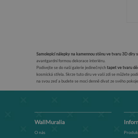
Samolepicí nálepky na kamennou stěnu ve tvaru 3D díry s
avantgardní formou dekorace interiéru.
Podívejte se do naší galerie jedinečných
tapet ve tvaru děr
kosmická střela. Skrze tuto díru ve vaší zdi se můžete podí
na svou zeď a budete se moci denně dívat ze svého pokoj
WallMuralia
Infor
O nás
Produk