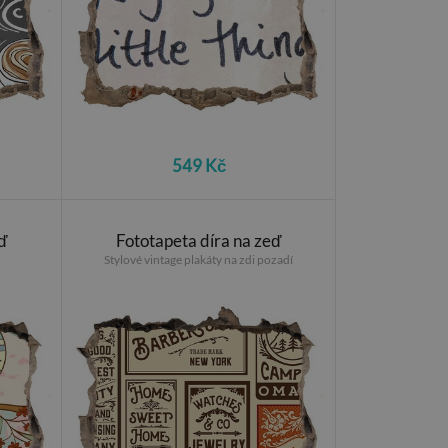
549 Kč
ď
Fototapeta díra na zeď
Stylové vintage plakáty na zdi pozadí