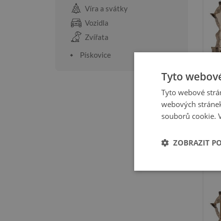
Víra a svátky
Vozidla
Zvířata
Pískovice
Tyto webové
Tyto webové strán
webových stránek
souborů cookie.
ZOBRAZIT P