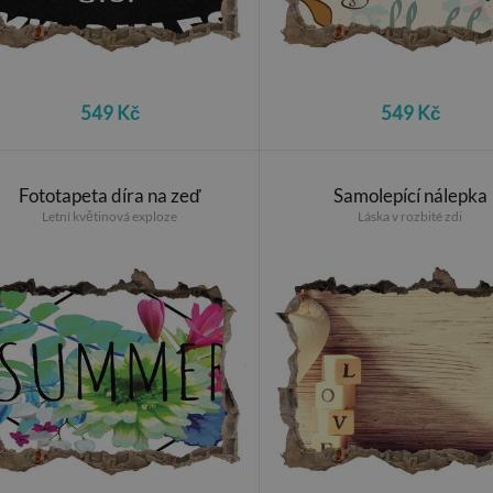
549 Kč
549 Kč
Fototapeta díra na zeď
Samolepící nálepka
Letní květinová exploze
Láska v rozbité zdi