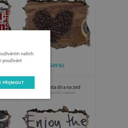
Používáním našich
i používání
549 Kč
E PŘIJMOUT
ď
Fototapeta díra na zeď
Poškozená zeď s nápisem