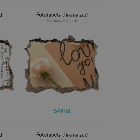
ď
Fototapeta díra na zeď
Květina v srdci zdi
549 Kč
ď
Fototapeta díra na zeď