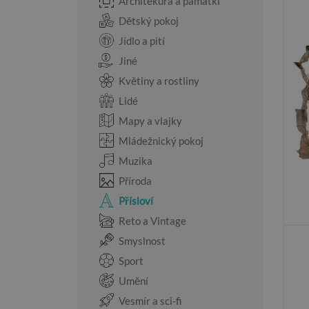
Architekura a památki
Dětský pokoj
Jídlo a pití
Jiné
Květiny a rostliny
Lidé
Mapy a vlajky
Mládežnický pokoj
Muzika
Příroda
Přísloví
Reto a Vintage
Smyslnost
Sport
Umění
Vesmír a sci-fi