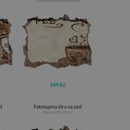
Okouzlující šálek horké kávy
549 Kč
ď
Fototapeta díra na zeď
Káva a srdce z fazolí