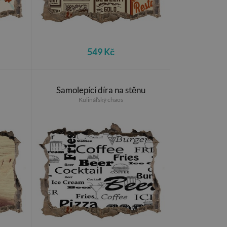
549 Kč
Samolepící díra na stěnu
Kulinářský chaos