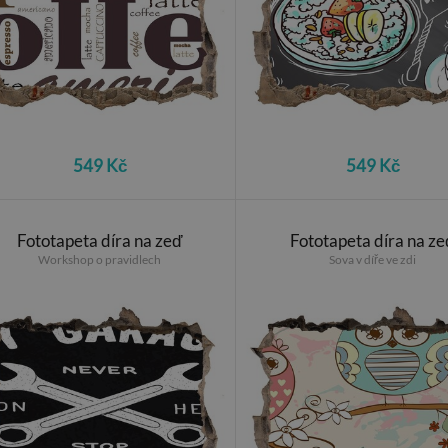
549 Kč
549 Kč
Fototapeta díra na zeď
Fototapeta díra na ze
Workshop o pravidlech
Sova v díře ve zdi