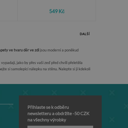
549 Kč
DALŠÍ
pety ve tvaru děr ve zdi
jsou moderní a poněkud
vypadají, jako by přes vaši zeď před chvíli přeletěla
jte si samolepicí nálepku na stěnu. Nalepte si ji kdekoli
Přihlaste se k odběru
newsletteru a obdržíte -50 CZK
na všechny výrobky