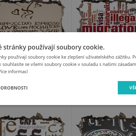
 stránky používají soubory cookie.
ky používají soubory cookie ke zlepšení uživatelského zážitku. 
 souhlasíte se všemi soubory cookie v souladu s našimi zásadam
549 Kč
549 Kč
Více informací
ODROBNOSTI
VŠ
Fototapeta díra na zeď
Fototapeta díra na ze
Kávová oáza
Retro snídaně