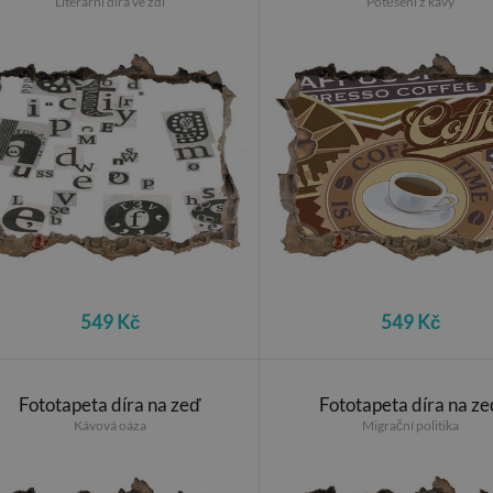
Literární díra ve zdi
Potěšení z kávy
549 Kč
549 Kč
Fototapeta díra na zeď
Fototapeta díra na ze
Kávová oáza
Migrační politika