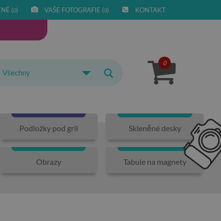
NÉ (
)
VAŠE FOTOGRAFIE (
)
KONTAKT
0
0
0
Všechny
Podložky pod gril
Skleněné desky
Obrazy
Tabule na magnety