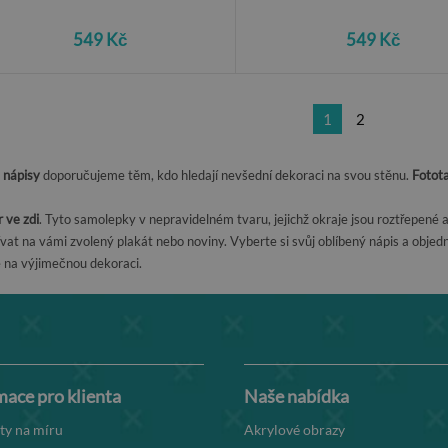
549 Kč
549 Kč
1
2
 nápisy
doporučujeme těm, kdo hledají nevšední dekoraci na svou stěnu.
Fotota
 ve zdi
. Tyto samolepky v nepravidelném tvaru, jejichž okraje jsou roztřepené a 
vat na vámi zvolený plakát nebo noviny. Vyberte si svůj oblíbený nápis a objedne
e na výjimečnou dekoraci.
mace pro klienta
Naše nabídka
ty na míru
Akrylové obrazy