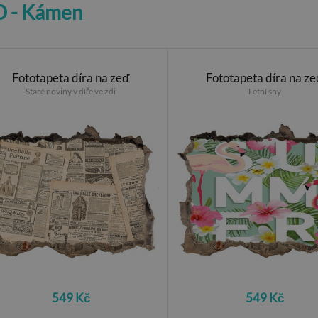
3D - Kámen
Fototapeta díra na zeď
Fototapeta díra na ze
Staré noviny v díře ve zdi
Letní sny
549 Kč
549 Kč