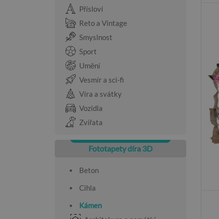
Přísloví
Reto a Vintage
Smyslnost
Sport
Umění
Vesmír a sci-fi
Víra a svátky
Vozidla
Zvířata
Fototapety díra 3D
Beton
Cihla
Kámen