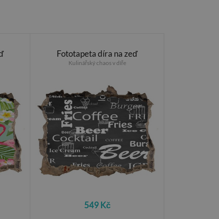
ď
Fototapeta díra na zeď
Kulinářský chaos v díře
549 Kč