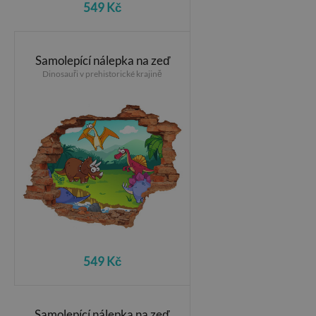
549 Kč
Samolepící nálepka na zeď
Dinosauři v prehistorické krajině
549 Kč
Samolepící nálepka na zeď