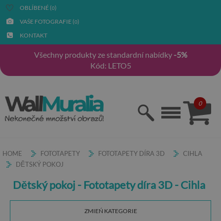
OBLÍBENÉ (
)
0
VAŠE FOTOGRAFIE (
)
0
KONTAKT
Všechny produkty ze standardní nabídky
-5%
Kód: LETO5
0
HOME
FOTOTAPETY
FOTOTAPETY DÍRA 3D
CIHLA
DĚTSKÝ POKOJ
Dětský pokoj - Fototapety díra 3D - Cihla
ZMIEŃ KATEGORIE