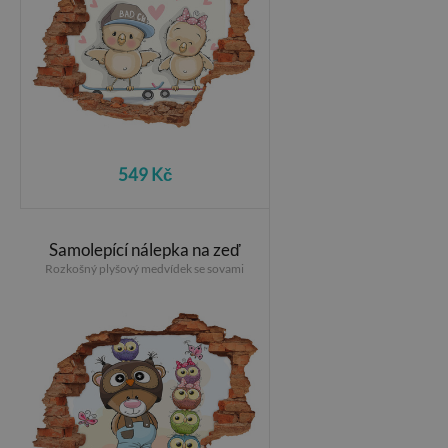
549 Kč
Samolepící nálepka na zeď
Rozkošný plyšový medvídek se sovami