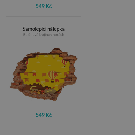
549 Kč
Samolepící nálepka
Balónová krajina v horách
549 Kč