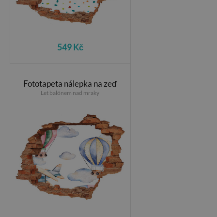
549 Kč
Fototapeta nálepka na zeď
Let balónem nad mraky