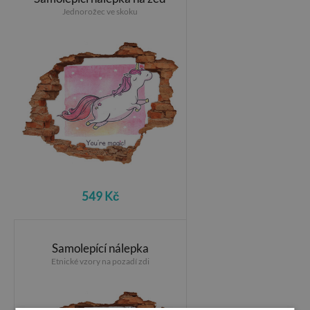
Jednorožec ve skoku
549 Kč
Samolepící nálepka
Etnické vzory na pozadí zdi