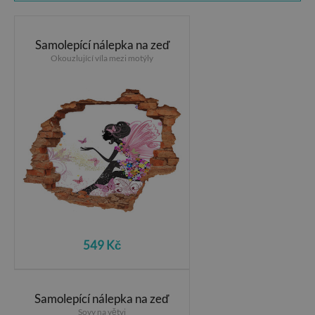
Samolepící nálepka na zeď
Okouzlující víla mezi motýly
549 Kč
Samolepící nálepka na zeď
Sovy na větvi