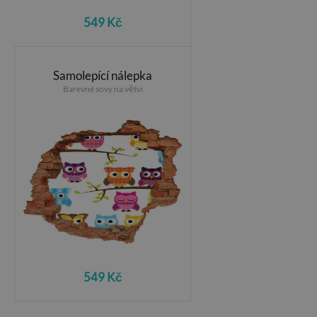
549 Kč
Samolepící nálepka
Barevné sovy na větvi
549 Kč