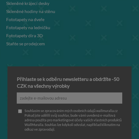
Skleněné krájecí desky
Skleněné hodiny na stěnu
Fototapety na dveře
Fototapety na ledničku
Fototapety díra 3D
Staňte se prodejcem
Přihlaste se k odběru newsletteru a obdržíte -50
CZK na všechny výrobky
Souhlasím se zpracováním mých osobních údajů wallmuralia.cz
Pokud jste udělili svůj souhlas, bude vámi uvedená e-mailová
adresa použita pro marketingové účely vašich vlastních produktů
WallMuralia. Souhlas lze kdykoli odvolat, například kliknutím na
odkaz ve zpravodaji.