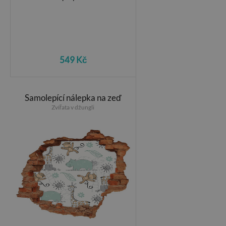
549 Kč
Samolepící nálepka na zeď
Zvířata v džungli