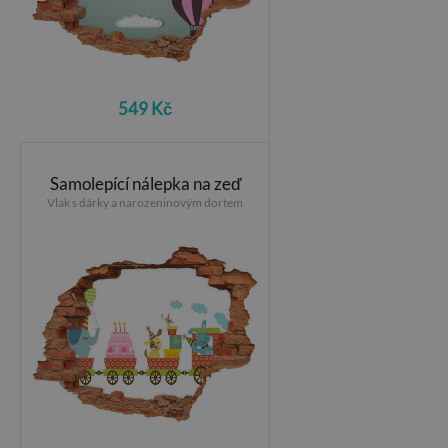
549 Kč
Samolepící nálepka na zeď
Vlak s dárky a narozeninovým dortem