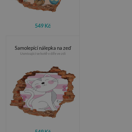
549 Kč
Samolepící nálepka na zeď
Usmívající se kotě v díře ve zdi
549 Kč