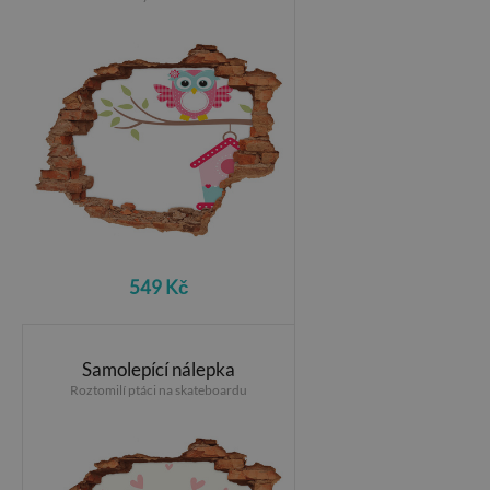
549 Kč
Samolepící nálepka
Roztomilí ptáci na skateboardu