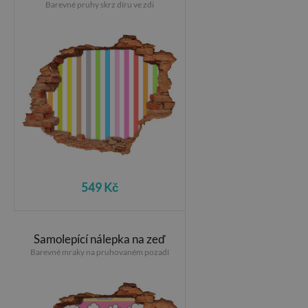
Barevné pruhy skrz díru ve zdi
549 Kč
Samolepící nálepka na zeď
Barevné mraky na pruhovaném pozadí