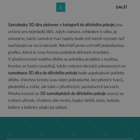
1
DALŠÍ
Samolepky 3D díra pískovec v kategorii do dětského pokoje
jsou
určeny pro nejmladší děti. Jejich vnímání, vzhledem k věku, je
omezeno, takže samotný tvar tapety bude mít menší význam než
nacházející se na ní obrázek. Návrháři proto vytvořili jednoduchou
grafiku, která je svou formou podobná dětským kresbám.
V představivosti malého dítěte se pohádka proplétá s realitou,
hranice se často rozostřují, takže vnímání obrázků zobrazených na
samolepce 3D díra do dětského pokoje
bude uspokojovat potřeby
dítěte. Všechny kresby jsou nejen jednoduché, bez přemíry tvarů,
předmětů a zvířat, ale také v přívětivých, pastelových barvách.
Mnoho kreseb na
3D samolepkách do dětského pokoje
souvisí se
světem přírody. Uvidíme zde mraky, kapky deště, duhy, hvězdy,
balóny a balónky plující po obloze.