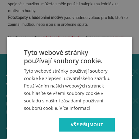
spojené s muzikou můžete směle použít i nálepku na ledničku s
motivem hudby.
Fototapety s hudebními motivy
jsou vhodnou volbou pro lidi, kteří se
zajímají hudbou nebo jsou s ní profesně spjati.
Procházet všechny
fototapety na ledničku
. Podobné vzory:
Umění
,
Sport
,
Lidé
.
Tyto webové stránky
používají soubory cookie.
Tyto webové stránky používají soubory
cookie ke zlepšení uživatelského zážitku.
WallMuralia
Používáním našich webových stránek
souhlasíte se všemi soubory cookie v
O nás
souladu s našimi zásadami používání
Blog
souborů cookie.
Více informací
Kontakt
VŠE PŘIJMOUT
dodávka