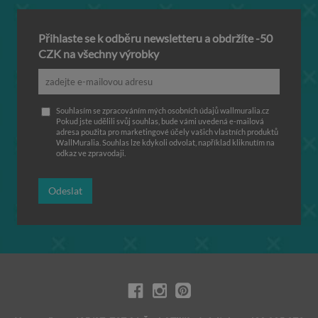
Přihlaste se k odběru newsletteru a obdržíte -50
CZK na všechny výrobky
Souhlasím se zpracováním mých osobních údajů wallmuralia.cz
Pokud jste udělili svůj souhlas, bude vámi uvedená e-mailová
adresa použita pro marketingové účely vašich vlastních produktů
WallMuralia. Souhlas lze kdykoli odvolat, například kliknutím na
odkaz ve zpravodaji.
Odeslat