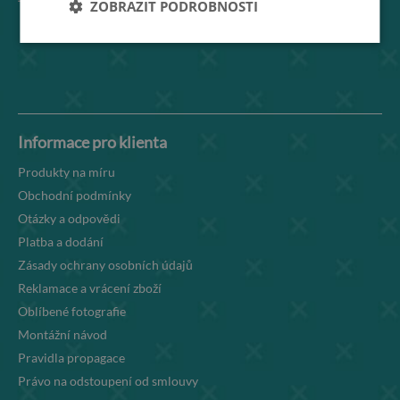
ZOBRAZIT PODROBNOSTI
Informace pro klienta
Produkty na míru
Obchodní podmínky
Otázky a odpovědi
Platba a dodání
Zásady ochrany osobních údajů
Reklamace a vrácení zboží
Oblíbené fotografie
Montážní návod
Pravidla propagace
Právo na odstoupení od smlouvy