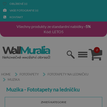
OBLÍBENÉ (
)
0
VAŠE FOTOGRAFIE (
)
0
KONTAKT
Všechny produkty ze standardní nabídky
-5%
Kód: LETO5
0
HOME
FOTOTAPETY
FOTOTAPETY NA LEDNIČKU
MUZIKA
Muzika - Fototapety na ledničku
ZMIEŃ KATEGORIE