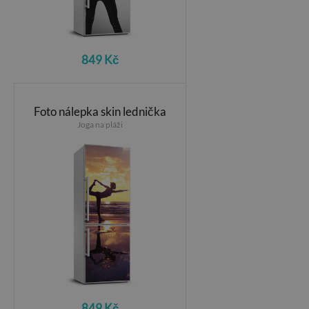
849 Kč
Foto nálepka skin lednička
Joga na pláži
849 Kč