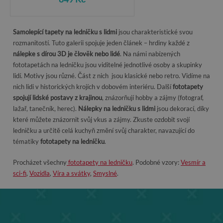
Samolepící tapety na ledničku s lidmi
jsou charakteristické svou
rozmanitostí. Tuto galerii spojuje jeden článek – hrdiny každé z
nálepke s dírou 3D je člověk nebo lidé
. Na námi nabízených
fototapetách na ledničku jsou viditelné jednotlivé osoby a skupinky
lidí. Motivy jsou různé. Část z nich jsou klasické nebo retro. Vidíme na
nich lidi v historických krojích v dobovém interiéru. Další
fototapety
spojují lidské postavy z krajinou
, znázorňují hobby a zájmy (fotograf,
lažař, tanečník, herec).
Nálepky na ledničku s lidmi
jsou dekorací, díky
které můžete znázornit svůj vkus a zájmy. Zkuste ozdobit svojí
ledničku a určitě celá kuchyň změní svůj charakter, navazující do
tématiky
fototapety na ledničku
.
Procházet všechny
fototapety na ledničku
. Podobné vzory:
Vesmír a
sci-fi
,
Vozidla
,
Víra a svátky
,
Smyslné
.