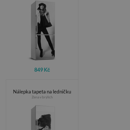
849 Kč
Nálepka tapeta na ledničku
Žena v brýlích