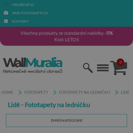
OBLÍBENÉ (
)
0
VAŠE FOTOGRAFIE (
)
0
KONTAKT
Všechny produkty ze standardní nabídky
-5%
Kód: LETO5
0
HOME
FOTOTAPETY
FOTOTAPETY NA LEDNIČKU
LIDÉ
Lidé - Fototapety na ledničku
ZMIEŃ KATEGORIE