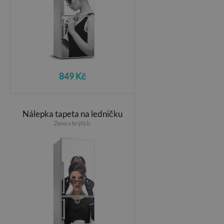
849 Kč
Nálepka tapeta na ledničku
Žena v brýlích