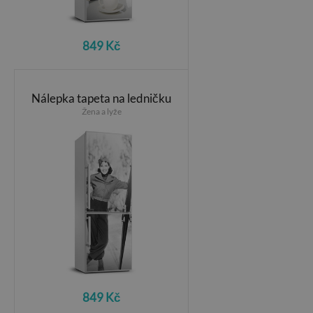
849 Kč
Nálepka tapeta na ledničku
Žena a lyže
849 Kč