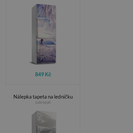
849 Kč
Nálepka tapeta na ledničku
Lidé lyžaři