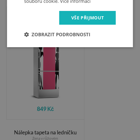
souborů cookie.
Více informací
VŠE PŘIJMOUT
Nálepka tapeta na ledničku
Siluety žen
ZOBRAZIT PODROBNOSTI
849 Kč
Nálepka tapeta na ledničku
Žena v růžovém