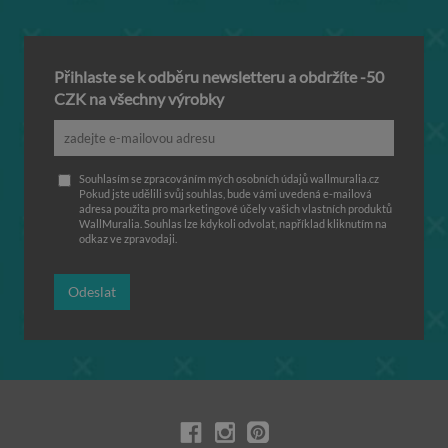
Přihlaste se k odběru newsletteru a obdržíte -50
CZK na všechny výrobky
Souhlasím se zpracováním mých osobních údajů wallmuralia.cz
Pokud jste udělili svůj souhlas, bude vámi uvedená e-mailová
adresa použita pro marketingové účely vašich vlastních produktů
WallMuralia. Souhlas lze kdykoli odvolat, například kliknutím na
odkaz ve zpravodaji.
Odeslat