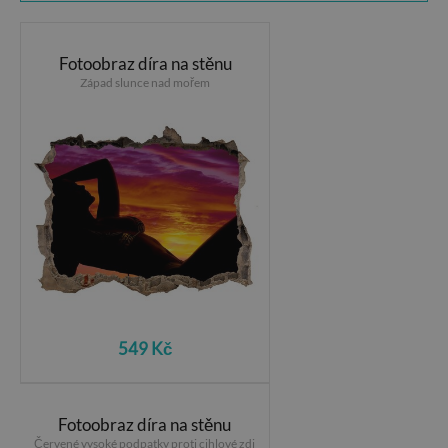
Fotoobraz díra na stěnu
Západ slunce nad mořem
549 Kč
Fotoobraz díra na stěnu
Červené vysoké podpatky proti cihlové zdi