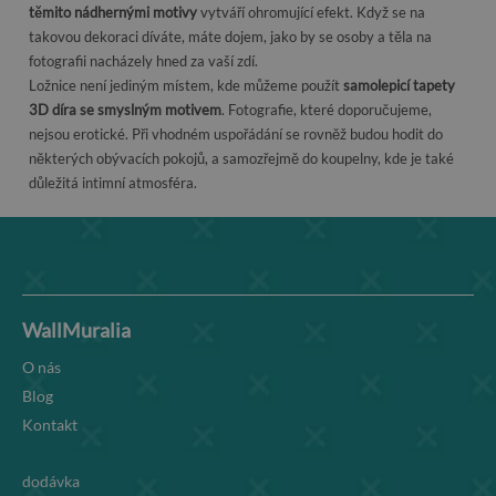
těmito nádhernými motivy
vytváří ohromující efekt. Když se na
takovou dekoraci díváte, máte dojem, jako by se osoby a těla na
fotografii nacházely hned za vaší zdí.
Ložnice není jediným místem, kde můžeme použít
samolepicí tapety
3D díra se smyslným motivem
. Fotografie, které doporučujeme,
nejsou erotické. Při vhodném uspořádání se rovněž budou hodit do
některých obývacích pokojů, a samozřejmě do koupelny, kde je také
důležitá intimní atmosféra.
WallMuralia
O nás
Blog
Kontakt
dodávka