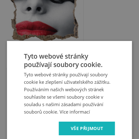
Tyto webové stránky
549 Kč
používají soubory cookie.
Tyto webové stránky používají soubory
Fotoobraz díra na stěnu
cookie ke zlepšení uživatelského zážitku.
Růže v rozpadlé zdi
Používáním našich webových stránek
souhlasíte se všemi soubory cookie v
souladu s našimi zásadami používání
souborů cookie.
Více informací
VŠE PŘIJMOUT