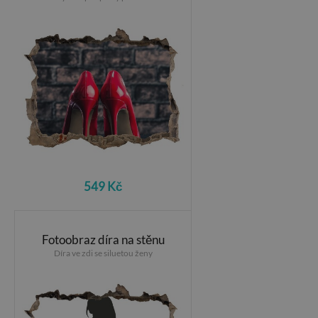
549 Kč
Fotoobraz díra na stěnu
Díra ve zdi se siluetou ženy