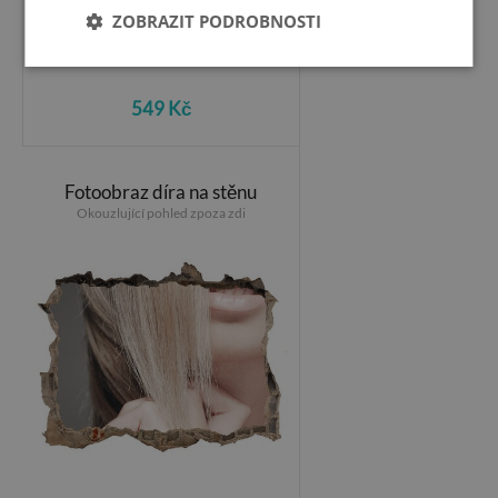
ZOBRAZIT PODROBNOSTI
549 Kč
Fotoobraz díra na stěnu
Okouzlující pohled zpoza zdi