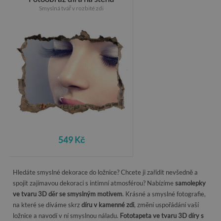
Smyslná tvář v rozbité zdi
549 Kč
Hledáte smyslné dekorace do ložnice? Chcete ji zařídit nevšedně a
spojit zajímavou dekoraci s intimní atmosférou? Nabízíme
samolepky
ve tvaru 3D děr se smyslným motivem
. Krásné a smyslné fotografie,
na které se díváme skrz
díru v kamenné zdi
, změní uspořádání vaší
ložnice a navodí v ní smyslnou náladu.
Fototapeta ve tvaru 3D díry s