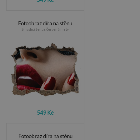
Fotoobraz díra na stěnu
Smyslná žena s červenými rty
549 Kč
Fotoobraz díra na stěnu