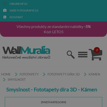
OBLÍBENÉ (
)
0
VAŠE FOTOGRAFIE (
)
0
KONTAKT
Všechny produkty ze standardní nabídky
-5%
Kód: LETO5
0
HOME
FOTOTAPETY
FOTOTAPETY DÍRA 3D
KÁMEN
SMYSLNOST
Smyslnost - Fototapety díra 3D - Kámen
ZMIEŃ KATEGORIE