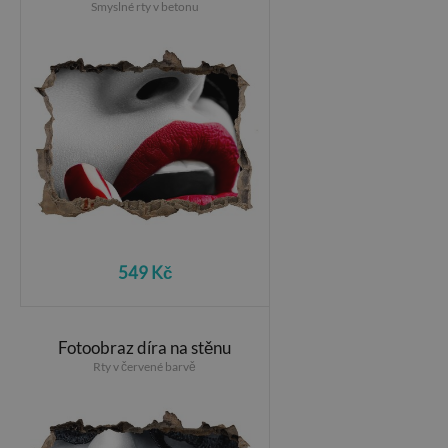
Smyslné rty v betonu
549 Kč
Fotoobraz díra na stěnu
Rty v červené barvě