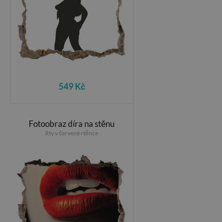
549 Kč
Fotoobraz díra na stěnu
Rty v červené rtěnce