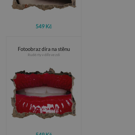
549 Kč
Fotoobraz díra na stěnu
Rudé rty v díře ve zdi
549 Kč