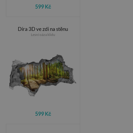
599 Kč
Díra 3D ve zdi na stěnu
Lesní oáza klidu
599 Kč