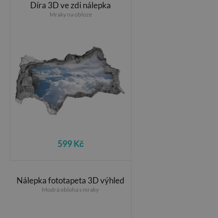
Díra 3D ve zdi nálepka
Mraky na obloze
599 Kč
Nálepka fototapeta 3D výhled
Modrá obloha s mraky