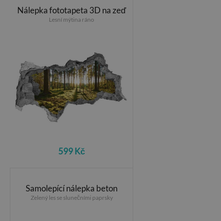
Nálepka fototapeta 3D na zeď
Lesní mýtina ráno
599 Kč
Samolepící nálepka beton
Zelený les se slunečními paprsky