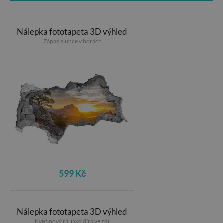
Nálepka fototapeta 3D výhled
Západ slunce v horách
599 Kč
Nálepka fototapeta 3D výhled
Květinový ráj jako díra ve zdi