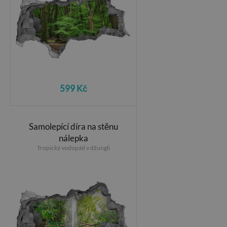
599 Kč
Samolepící díra na stěnu
nálepka
Tropický vodopád v džungli