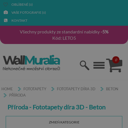
OBLÍBENÉ (
)
0
VAŠE FOTOGRAFIE (
)
0
KONTAKT
Všechny produkty ze standardní nabídky
-5%
Kód: LETO5
0
HOME
FOTOTAPETY
FOTOTAPETY DÍRA 3D
BETON
PŘÍRODA
Příroda - Fototapety díra 3D - Beton
ZMIEŃ KATEGORIE