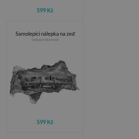
599 Kč
Samolepící nálepka na zeď
Newyorský most
599 Kč