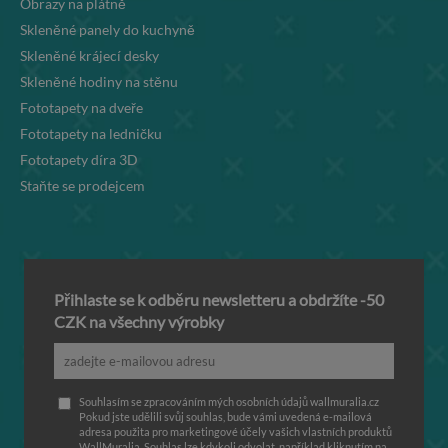
Obrazy na plátně
Skleněné panely do kuchyně
Skleněné krájecí desky
Skleněné hodiny na stěnu
Fototapety na dveře
Fototapety na ledničku
Fototapety díra 3D
Staňte se prodejcem
Přihlaste se k odběru newsletteru a obdržíte -50
CZK na všechny výrobky
Souhlasím se zpracováním mých osobních údajů wallmuralia.cz
Pokud jste udělili svůj souhlas, bude vámi uvedená e-mailová
adresa použita pro marketingové účely vašich vlastních produktů
WallMuralia. Souhlas lze kdykoli odvolat, například kliknutím na