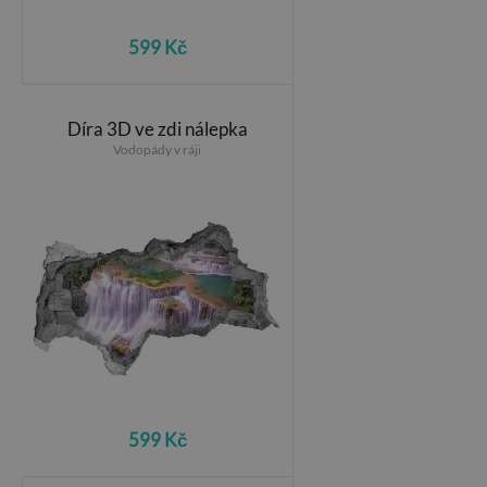
599 Kč
Díra 3D ve zdi nálepka
Vodopády v ráji
599 Kč