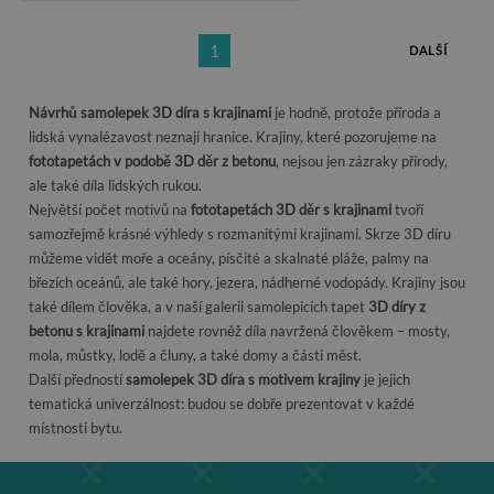
1
DALŠÍ
Návrhů samolepek 3D díra s krajinami
je hodně, protože příroda a
lidská vynalézavost neznají hranice. Krajiny, které pozorujeme na
fototapetách v podobě 3D děr z betonu
, nejsou jen zázraky přírody,
ale také díla lidských rukou.
Největší počet motivů na
fototapetách 3D děr s krajinami
tvoří
samozřejmě krásné výhledy s rozmanitými krajinami. Skrze 3D díru
můžeme vidět moře a oceány, písčité a skalnaté pláže, palmy na
březích oceánů, ale také hory, jezera, nádherné vodopády. Krajiny jsou
také dílem člověka, a v naší galerii samolepicích tapet
3D díry z
betonu s krajinami
najdete rovněž díla navržená člověkem – mosty,
mola, můstky, lodě a čluny, a také domy a části měst.
Další předností
samolepek 3D díra s motivem krajiny
je jejich
tematická univerzálnost: budou se dobře prezentovat v každé
místnosti bytu.