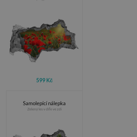
599 Kč
Samolepící nálepka
Zelený les v díře ve zdi