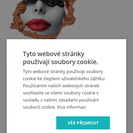
Tyto webové stránky
549 Kč
používají soubory cookie.
Tyto webové stránky používají soubory
Fotoobraz díra na stěnu
cookie ke zlepšení uživatelského zážitku.
Růže v rozpadlé zdi
Používáním našich webových stránek
souhlasíte se všemi soubory cookie v
souladu s našimi zásadami používání
souborů cookie.
Více informací
VŠE PŘIJMOUT