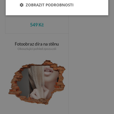
ZOBRAZIT PODROBNOSTI
549 Kč
Fotoobraz díra na stěnu
Okouzlující pohled zpoza zdi