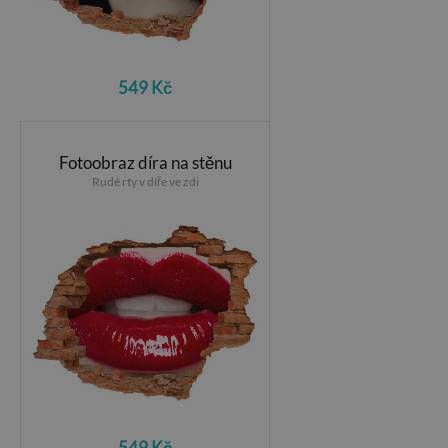
549 Kč
Fotoobraz díra na stěnu
Rudé rty v díře ve zdi
549 Kč