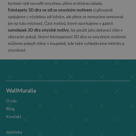
bychom rádi navodili smyslnou, přímo erotickou náladu.
Fototapety 3D díra ve zdi se smyslným motivem
si přirozeně
spojujeme s výzdobou zdí ložnice, ale přece se nemusíme omezovat
jen na tuto místnost. Část motivů, které navrhujeme v galerii
samolepek 3D díra smyslné motivy
, lze použít jako dekoraci stěn v
obývacím pokoji. Jinými fototapetami 3D díra se smyslným motivem
můžeme polepit stěny v koupelně, kde také vyhledáváme intimitu a
smyslnost.
WallMuralia
O nás
Blog
Kontakt
dodávka