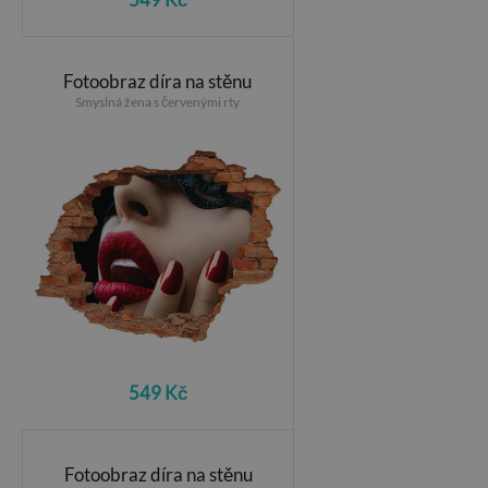
Fotoobraz díra na stěnu
Smyslná žena s červenými rty
549 Kč
Fotoobraz díra na stěnu