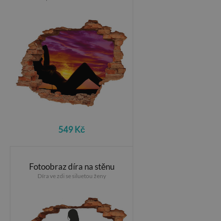
549 Kč
Fotoobraz díra na stěnu
Díra ve zdi se siluetou ženy