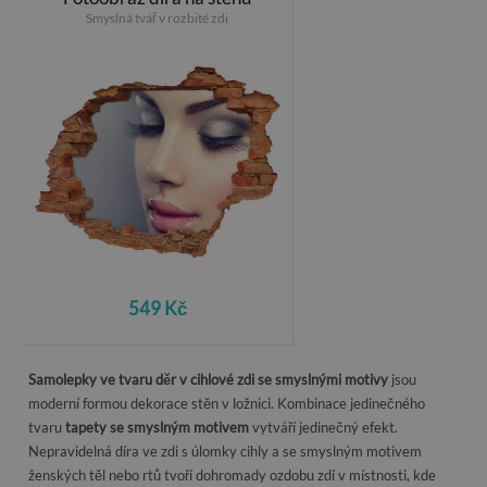
Smyslná tvář v rozbité zdi
549 Kč
Samolepky ve tvaru děr v cihlové zdi se smyslnými motivy
jsou
moderní formou dekorace stěn v ložnici. Kombinace jedinečného
tvaru
tapety se smyslným motivem
vytváří jedinečný efekt.
Nepravidelná díra ve zdi s úlomky cihly a se smyslným motivem
ženských těl nebo rtů tvoří dohromady ozdobu zdí v místnosti, kde