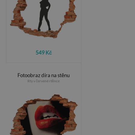
549 Kč
Fotoobraz díra na stěnu
Rty v červené rtěnce