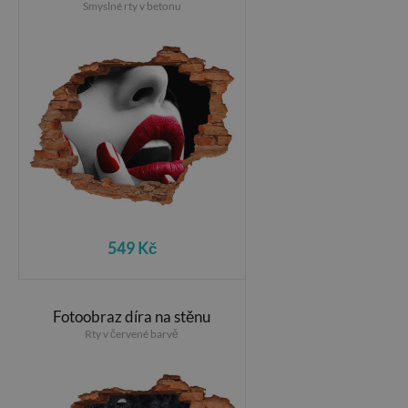
Smyslné rty v betonu
549 Kč
Fotoobraz díra na stěnu
Rty v červené barvě