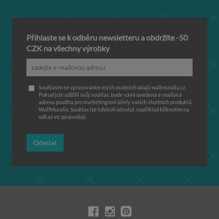
Přihlaste se k odběru newsletteru a obdržíte -50
CZK na všechny výrobky
Souhlasím se zpracováním mých osobních údajů wallmuralia.cz
Pokud jste udělili svůj souhlas, bude vámi uvedená e-mailová
adresa použita pro marketingové účely vašich vlastních produktů
WallMuralia. Souhlas lze kdykoli odvolat, například kliknutím na
odkaz ve zpravodaji.
Odeslat