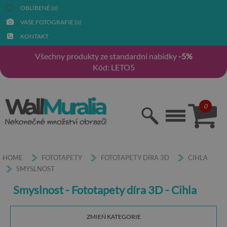
OBLÍBENÉ (
)
0
VAŠE FOTOGRAFIE (
)
0
KONTAKT
Všechny produkty ze standardní nabídky
-5%
Kód: LETO5
0
HOME
FOTOTAPETY
FOTOTAPETY DÍRA 3D
CIHLA
SMYSLNOST
Smyslnost - Fototapety díra 3D - Cihla
ZMIEŃ KATEGORIE