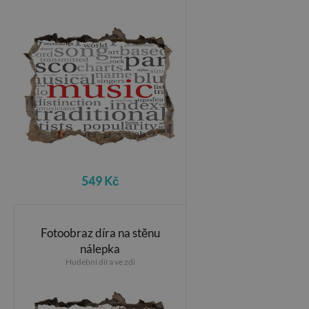
549 Kč
Fotoobraz díra na stěnu
nálepka
Hudební díra ve zdi