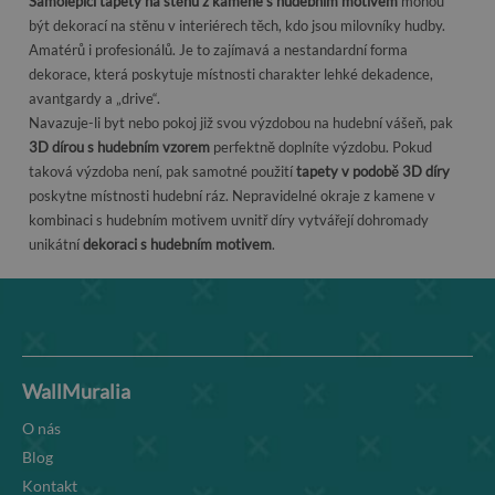
Samolepicí tapety na stěnu z kamene s hudebním motivem
mohou
být dekorací na stěnu v interiérech těch, kdo jsou milovníky hudby.
Amatérů i profesionálů. Je to zajímavá a nestandardní forma
dekorace, která poskytuje místnosti charakter lehké dekadence,
avantgardy a „drive“.
Navazuje-li byt nebo pokoj již svou výzdobou na hudební vášeň, pak
3D dírou s hudebním vzorem
perfektně doplníte výzdobu. Pokud
taková výzdoba není, pak samotné použití
tapety v podobě 3D díry
poskytne místnosti hudební ráz. Nepravidelné okraje z kamene v
kombinaci s hudebním motivem uvnitř díry vytvářejí dohromady
unikátní
dekoraci s hudebním motivem
.
WallMuralia
O nás
Blog
Kontakt