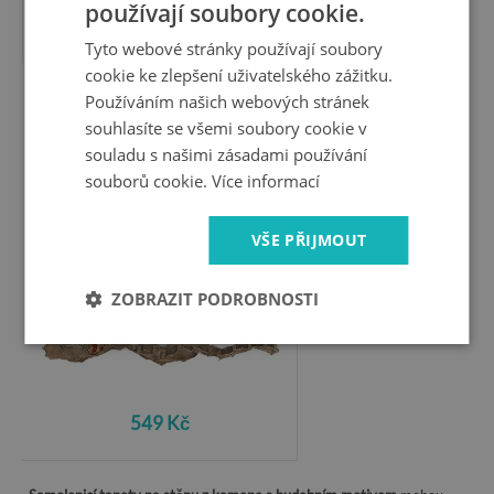
používají soubory cookie.
549 Kč
Tyto webové stránky používají soubory
cookie ke zlepšení uživatelského zážitku.
Používáním našich webových stránek
Fotoobraz díra na stěnu
souhlasíte se všemi soubory cookie v
Hudební díra ve zdi
souladu s našimi zásadami používání
souborů cookie.
Více informací
VŠE PŘIJMOUT
ZOBRAZIT PODROBNOSTI
549 Kč