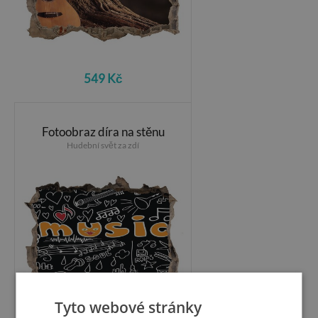
549 Kč
Fotoobraz díra na stěnu
Hudební svět za zdí
Tyto webové stránky