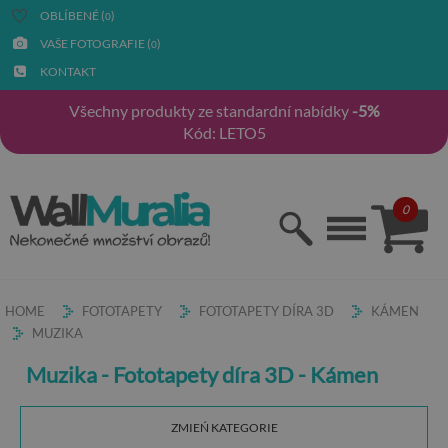
OBLÍBENÉ (
)
0
VAŠE FOTOGRAFIE (
)
0
KONTAKT
Všechny produkty ze standardní nabídky
-5%
Kód: LETO5
0
HOME
FOTOTAPETY
FOTOTAPETY DÍRA 3D
KÁMEN
MUZIKA
Muzika - Fototapety díra 3D - Kámen
ZMIEŃ KATEGORIE