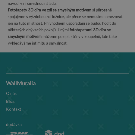
navodí v ní smyslnou náladu.
Fototapety 3D díra ve zdi se smyslným motivem
si přirozeně
spojujeme s výzdobou zdí ložnice, ale přece se nemusíme omezovat
jen na tuto místnost. Při vhodném uspořádání se budou hodit do
některých obývacích pokojů. Jinými
fototapetami 3D díra se
smyslným motivem
můžeme polepit stěny v koupelně, kde také
vyhledáváme intimitu a smyslnost.
WallMuralia
O nás
Blog
Kontakt
dodávka