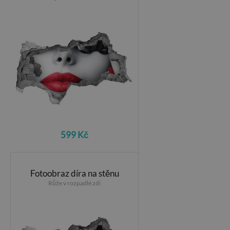
599 Kč
Fotoobraz díra na stěnu
Růže v rozpadlé zdi