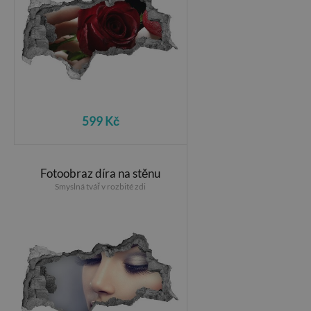
599 Kč
Fotoobraz díra na stěnu
Smyslná tvář v rozbité zdi