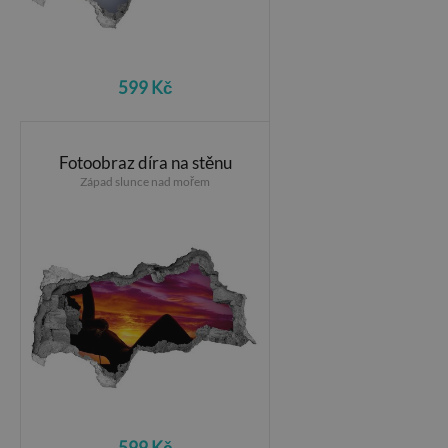
599 Kč
Fotoobraz díra na stěnu
Západ slunce nad mořem
599 Kč