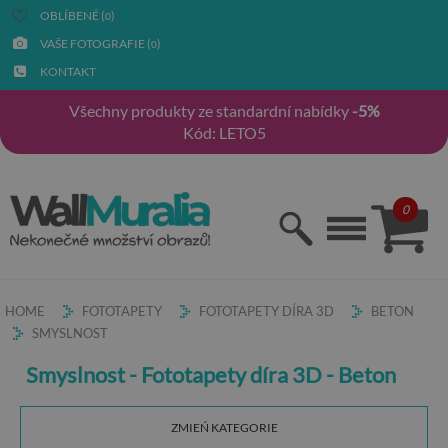
OBLÍBENÉ (
)
0
VAŠE FOTOGRAFIE (
)
0
KONTAKT
Všechny produkty ze standardní nabídky
-5%
Kód: LETO5
0
HOME
FOTOTAPETY
FOTOTAPETY DÍRA 3D
BETON
SMYSLNOST
Smyslnost - Fototapety díra 3D - Beton
ZMIEŃ KATEGORIE