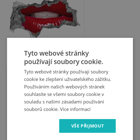
Tyto webové stránky
599 Kč
používají soubory cookie.
Tyto webové stránky používají soubory
cookie ke zlepšení uživatelského zážitku.
Fotoobraz díra na stěnu
Používáním našich webových stránek
Smyslná žena s červenými rty
souhlasíte se všemi soubory cookie v
souladu s našimi zásadami používání
souborů cookie.
Více informací
VŠE PŘIJMOUT