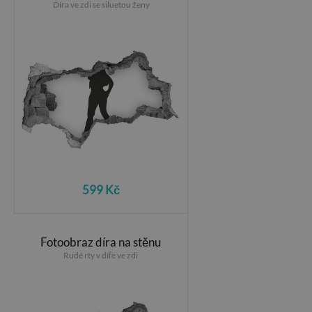
Díra ve zdi se siluetou ženy
599 Kč
Fotoobraz díra na stěnu
Rudé rty v díře ve zdi