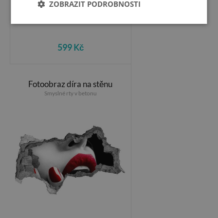
ZOBRAZIT PODROBNOSTI
599 Kč
Fotoobraz díra na stěnu
Smyslné rty v betonu