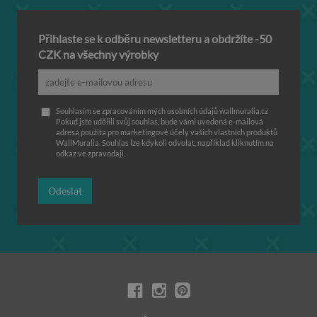
Přihlaste se k odběru newsletteru a obdržíte -50
CZK na všechny výrobky
Souhlasím se zpracováním mých osobních údajů wallmuralia.cz
Pokud jste udělili svůj souhlas, bude vámi uvedená e-mailová
adresa použita pro marketingové účely vašich vlastních produktů
WallMuralia. Souhlas lze kdykoli odvolat, například kliknutím na
odkaz ve zpravodaji.
Odeslat