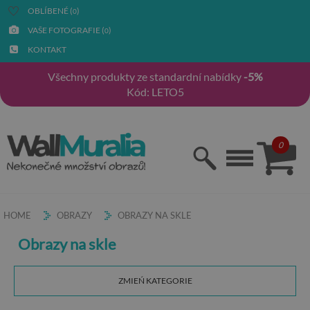
OBLÍBENÉ (
)
0
VAŠE FOTOGRAFIE (
)
0
KONTAKT
Všechny produkty ze standardní nabídky
-5%
Kód: LETO5
0
HOME
OBRAZY
OBRAZY NA SKLE
Obrazy na skle
ZMIEŃ KATEGORIE