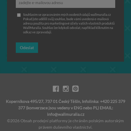
Souhlasím se zpracováním mých osobních údajů wallmuralia.cz
Pokud jste udělili svůj souhlas, bude vámi uvedená e-mailová
adresa použita pro marketingové účely vašich vlastních produktů
WallMuralia. Souhlas lze kdykoli odvolat, například kliknutím na
odkaz ve zpravodaji.
Odeslat
Koperníkova 495/27, 737 01 Český Těšín, Infolinka: +420 225 379
377 (konverzace jsou vedeny v ENG nebo PL) EMAIL:
info@wallmuralia.cz
©2026 Obsah prodejní platformy je chráněn polským autorským
právem duševního vlastnictví.