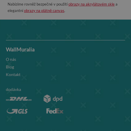
Nabízíme rovněž bezpečné v použití
obrazy na akrylátovém skle
a
elegantní
obrazy na plátně canvas
.
WallMuralia
O nás
Blog
Kontakt
dodávka