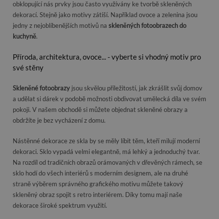
obklopující nás prvky jsou často využívány ke tvorbě skleněných
dekorací. Stejně jako motivy zátiší. Například ovoce a zelenina jsou
jedny z nejoblíbenějších motivů na
skleněných fotoobrazech do
kuchyně
.
Příroda, architektura, ovoce... - vyberte si vhodný motiv pro
své stěny
Skleněné fotoobrazy
jsou skvělou příležitostí, jak zkrášlit svůj domov
a udělat si dárek v podobě možnosti obdivovat umělecká díla ve svém
pokoji. V našem obchodě si můžete objednat skleněné obrazy a
obdržíte je bez vycházení z domu.
Nástěnné dekorace ze skla by se měly líbit těm, kteří milují moderní
dekoraci. Sklo vypadá velmi elegantně, má lehký a jednoduchý tvar.
Na rozdíl od tradičních obrazů orámovaných v dřevěných rámech, se
sklo hodí do všech interiérů s moderním designem, ale na druhé
straně výběrem správného grafického motivu můžete takový
skleněný obraz spojit s retro interiérem. Díky tomu mají naše
dekorace široké spektrum využití.