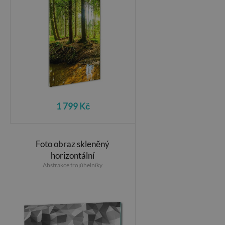
1 799 Kč
Foto obraz skleněný
horizontální
Abstrakce trojúhelníky