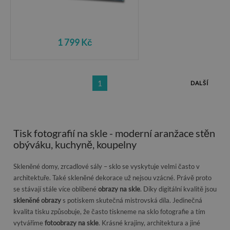
1 799 Kč
1
DALŠÍ
Tisk fotografií na skle - moderní aranžace stěn
obýváku, kuchyně, koupelny
Skleněné domy, zrcadlové sály – sklo se vyskytuje velmi často v
architektuře. Také skleněné dekorace už nejsou vzácné. Právě proto
se stávají stále více oblíbené
obrazy na skle
. Díky digitální kvalitě jsou
skleněné obrazy
s potiskem skutečná mistrovská díla. Jedinečná
kvalita tisku způsobuje, že často tiskneme na sklo fotografie a tím
vytváříme
fotoobrazy na skle
. Krásné krajiny, architektura a jiné