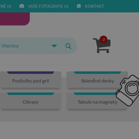
NÉ (
)
VAŠE FOTOGRAFIE (
)
KONTAKT
0
0
0
Všechny
Podložky pod gril
Skleněné desky
Obrazy
Tabule na magnety