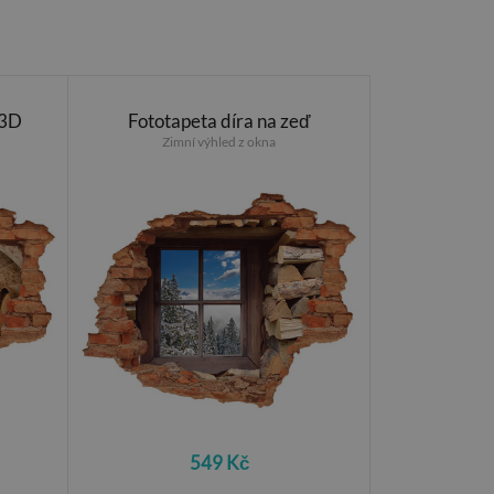
 3D
Fototapeta díra na zeď
Zimní výhled z okna
549 Kč