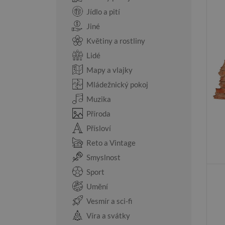
Jídlo a pití
Jiné
Květiny a rostliny
Lidé
Mapy a vlajky
Mládežnický pokoj
Muzika
Příroda
Přísloví
Reto a Vintage
Smyslnost
Sport
Umění
Vesmír a sci-fi
Víra a svátky