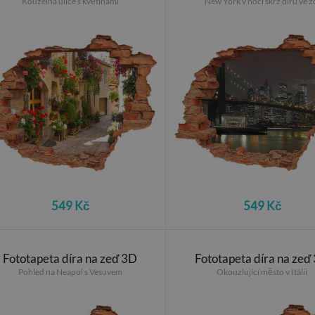
Kouzelná ulice s květinami
New York v noci skrz díru ve z
549 Kč
549 Kč
Fototapeta díra na zeď 3D
Fototapeta díra na zeď
Pohled na Neapol s Vesuvem
Okouzlující město v Itálii