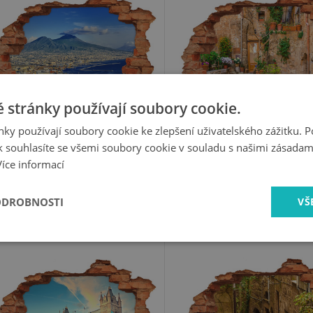
 stránky používají soubory cookie.
ky používají soubory cookie ke zlepšení uživatelského zážitku. 
 souhlasíte se všemi soubory cookie v souladu s našimi zásadam
549 Kč
549 Kč
Více informací
ODROBNOSTI
VŠ
Fototapeta díra na zeď
Fototapeta díra na ze
Tower Bridge v Londýně
Okouzlující ulice ve městě