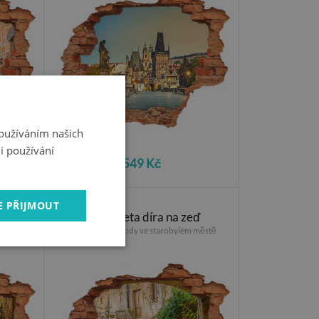
Používáním našich
i používání
549 Kč
E PŘIJMOUT
ď
Fototapeta díra na zeď
Okouzlující schody ve starobylém městě