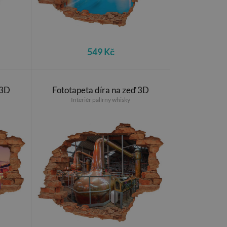
549 Kč
 3D
Fototapeta díra na zeď 3D
Interiér palírny whisky