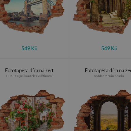
549 Kč
549 Kč
Fototapeta díra na zeď
Fototapeta díra na ze
Okouzlující koutek s květinami
Výhled z ruin hradu