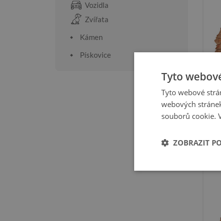
Vozidla
Zvířata
Kámen
Pískovice
Tyto webové
Tyto webové strán
webových stránek
souborů cookie.
ZOBRAZIT P