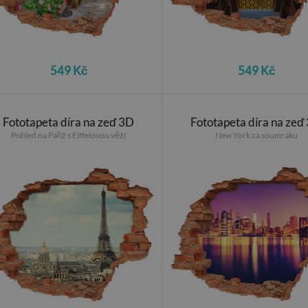
549 Kč
549 Kč
Fototapeta díra na zeď 3D
Fototapeta díra na zeď
Pohled na Paříž s Eiffelovou věží
New York za soumraku