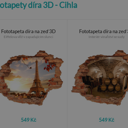
otapety díra 3D - Cihla
Fototapeta díra na zeď 3D
Fototapeta díra na zeď
Eiffelova věž v zapadajícím slunci
Interiér vinařství se sudy
549 Kč
549 Kč