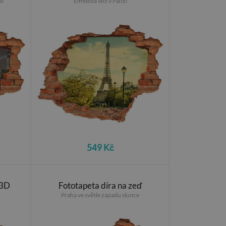
di
Eiffelova věž v Paříži
549 Kč
 3D
Fototapeta díra na zeď
Praha ve světle západu slunce