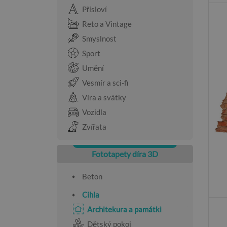
Přísloví
Reto a Vintage
Smyslnost
Sport
Umění
Vesmír a sci-fi
Víra a svátky
Vozidla
Zvířata
Fototapety díra 3D
Beton
Cihla
Architekura a památki
Dětský pokoj