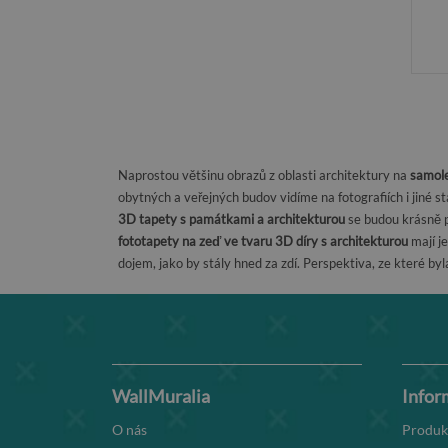
Naprostou většinu obrazů z oblasti architektury na
samole
obytných a veřejných budov vidíme na fotografiích i jiné st
3D tapety s památkami a architekturou
se budou krásně p
fototapety na zeď ve tvaru 3D díry s architekturou
mají je
dojem, jako by stály hned za zdí. Perspektiva, ze které by
WallMuralia
Infor
O nás
Produk