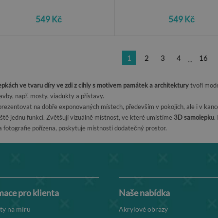
549 Kč
549 Kč
1
2
3
4
16
...
pkách ve tvaru díry ve zdi z cihly s motivem památek a architektury
tvoří mode
avby, např. mosty, viadukty a přístavy.
rezentovat na dobře exponovaných místech, především v pokojích, ale i v kancel
ště jednu funkci. Zvětšují vizuálně místnost, ve které umístíme
3D samolepku
.
la fotografie pořízena, poskytuje místnosti dodatečný prostor.
mace pro klienta
Naše nabídka
ty na míru
Akrylové obrazy