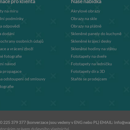
mace pro klienta
Naše nabídka
ty na míru
Akrylové obrazy
ní podmínky
Obrazy na skle
 a odpovědi
Obrazy na plátně
a dodání
Skleněné panely do kuchyně
 ochrany osobních údajů
Skleněné krájecí desky
ce a vrácení zboží
Skleněné hodiny na stěnu
é fotografie
Fototapety na dveře
ní návod
Fototapety na ledničku
la propagace
Fototapety díra 3D
na odstoupení od smlouvy
Staňte se prodejcem
tografie
420 225 379 377 (konverzace jsou vedeny v ENG nebo PL) EMAIL:
info@wal
torským právem duševního vlastnictví.