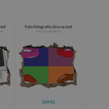
 zeď
Foto fotografie díra na zeď
ámy
Rty v barvách duhy
549 Kč