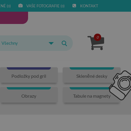
NÉ (
)
VAŠE FOTOGRAFIE (
)
KONTAKT
0
0
0
Všechny
Podložky pod gril
Skleněné desky
Obrazy
Tabule na magnety