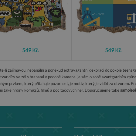
549 Kč
549 Kč
áte-li zajímavou, nebanální a poněkud extravagantní dekoraci do pokoje teenag
y tvar díry ve zdi s hranami v podobě kamene, je sám o sobě avantgardním způs
ruhým prvkem, který přitahuje pozornost, je motiv, který je vidět za otvorem.
ňují také hrdiny komiksů, filmů a počítačových her. Doporučujeme také
samolepk