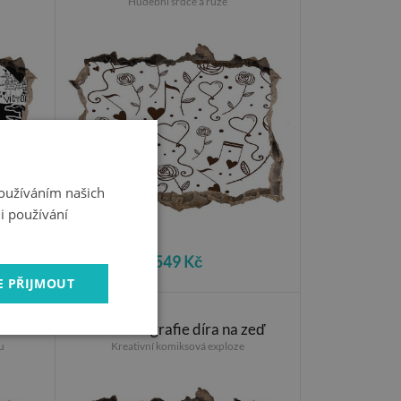
Hudební srdce a růže
Používáním našich
i používání
549 Kč
E PŘIJMOUT
 zeď
Foto fotografie díra na zeď
u
Kreativní komiksová exploze