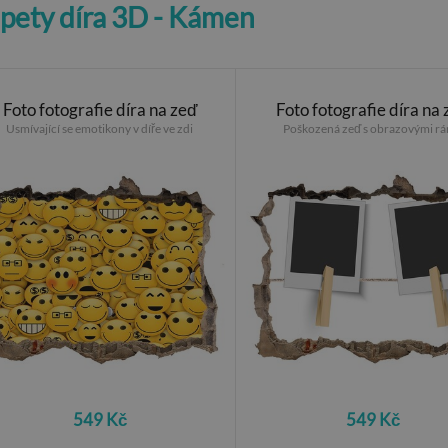
apety díra 3D - Kámen
Foto fotografie díra na zeď
Foto fotografie díra na
Usmívající se emotikony v díře ve zdi
Poškozená zeď s obrazovými r
549 Kč
549 Kč