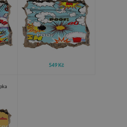
549 Kč
epka