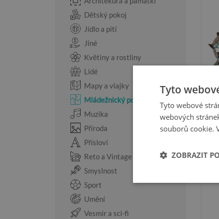
Architekura a památki
Dětský pokoj
Jídlo a pití
Jiné
Květiny a rostliny
Lidé
Mapy a vlajky
Tyto webové
Mládežnický pokoj
Tyto webové strán
Muzika
webových stránek
souborů cookie.
Příroda
Přísloví
ZOBRAZIT P
Reto a Vintage
Smyslnost
Sport
Umění
Vesmír a sci-fi