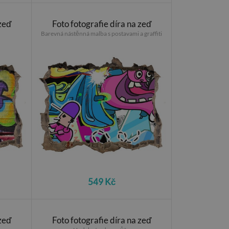
 zeď
Foto fotografie díra na zeď
Barevná nástěnná malba s postavami a graffiti
549 Kč
 zeď
Foto fotografie díra na zeď