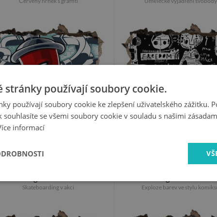
Červený hrnek s graffiti
Umělecké vyjádření svobody
 stránky používají soubory cookie.
ky používají soubory cookie ke zlepšení uživatelského zážitku. 
 souhlasíte se všemi soubory cookie v souladu s našimi zásadam
Více informací
549 Kč
549 Kč
ODROBNOSTI
VŠ
Foto fotografie díra na zeď
Foto fotografie díra na
Skateboarding v akci
Exploze barev ve stylu komiks