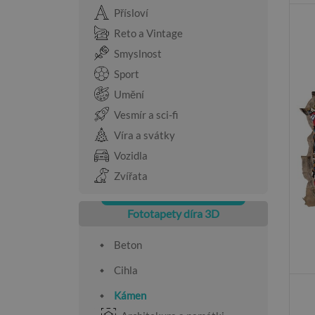
Přísloví
Reto a Vintage
Smyslnost
Sport
Umění
Vesmír a sci-fi
Víra a svátky
Vozidla
Zvířata
Fototapety díra 3D
Beton
Cihla
Kámen