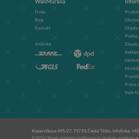
WallMuralia
Infor
O nás
Produk
Blog
Obchod
Kontakt
Otázky
Platba 
dodávka
Zásady
Reklama
Oblíben
Montáž
Pravid
Právo 
Vaše fo
Koperníkova 495/27, 737 01 Český Těšín, Infolinka: +
©2026 Obsah prodejní platformy je chráněn polským au