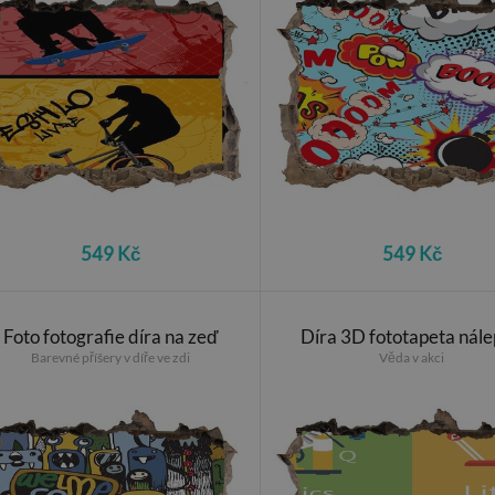
549 Kč
549 Kč
Foto fotografie díra na zeď
Díra 3D fototapeta nál
Barevné příšery v díře ve zdi
Věda v akci