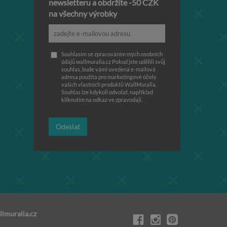
newsletteru a obdržíte -50 CZK
na všechny výrobky
Souhlasím se zpracováním mých osobních
údajů wallmuralia.cz Pokud jste udělili svůj
souhlas, bude vámi uvedená e-mailová
adresa použita pro marketingové účely
vašich vlastních produktů WallMuralia.
Souhlas lze kdykoli odvolat, například
kliknutím na odkaz ve zpravodaji.
Odeslat
lmuralia.cz