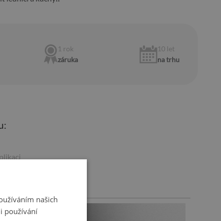
1 rok
10 let
záruka
na trhu
u:
plikaci
Používáním našich
i používání