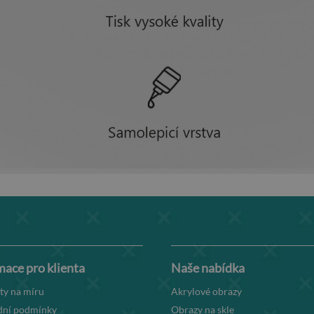
mace pro klienta
Naše nabídka
ty na míru
Akrylové obrazy
ní podmínky
Obrazy na skle