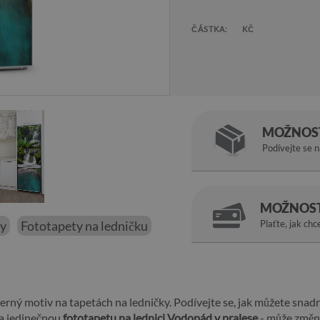
ČÁSTKA:
KČ
MOŽNOST
Podívejte se 
MOŽNOST
ky
Fototapety na ledničku
Plaťte, jak chc
erný motiv na tapetách na ledničky. Podívejte se, jak můžete snadn
na jedinečnou
fototapetu na lednici Vodopád v pralese
- může změni