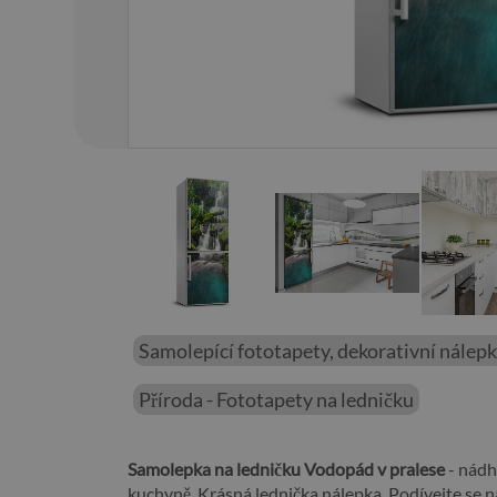
01
/
03
Samolepící fototapety, dekorativní nálep
Příroda - Fototapety na ledničku
Samolepka na ledničku Vodopád v pralese
- nádh
kuchyně. Krásná lednička nálepka. Podívejte se 