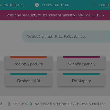
V ENG NEBO PL)
PO-PÁ 8.00-16.00
OBLÍBE
Všechny produkty ze standardní nabídky
-5%
Kód: LETO5
Podložky pod krb
Skleněné panely
Desky na stůl
Fototapety
KU
PŘÍRODA
NÁLEPKA NA LEDNIČKU VODOPÁD V PRALESE