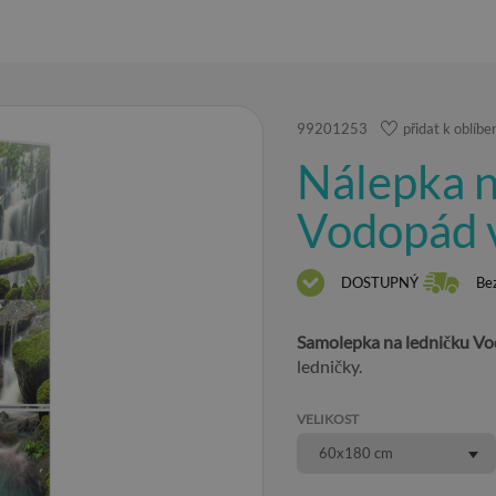
99201253
přidat k oblíb
Nálepka n
Vodopád v
DOSTUPNÝ
Be
Samolepka na ledničku Vo
ledničky.
VELIKOST
60x180 cm