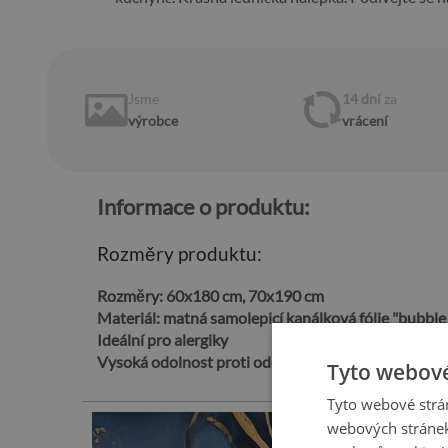
Jsme
14 dní
za
výrobce
vrácení
Informace o produktu:
Rozměry produktu:
Rozměry:
60x180 cm, 70x190 cm
Materiál:
matná samolepicí kanálková fólie "bubble 
Ideální pro alergiky
Vysoká odolnost proti oděru
Tyto webové
Tyto webové strán
webových stránek