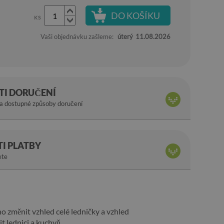
DO KOŠÍKU
KS
Vaši objednávku zašleme:
úterý
11.08.2026
I DORUČENÍ
na dostupné způsoby doručení
I PLATBY
ete
o změnit vzhled celé ledničky a vzhled
t lednici a kuchyň