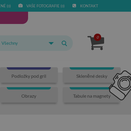
NÉ (
)
VAŠE FOTOGRAFIE (
)
KONTAKT
0
0
0
Všechny
Podložky pod gril
Skleněné desky
Obrazy
Tabule na magnety