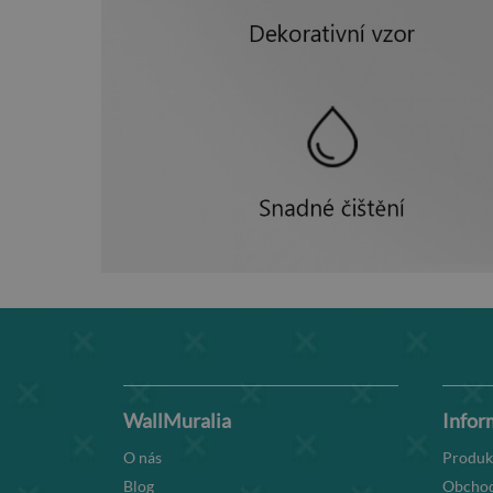
WallMuralia
Infor
O nás
Produk
Blog
Obchod