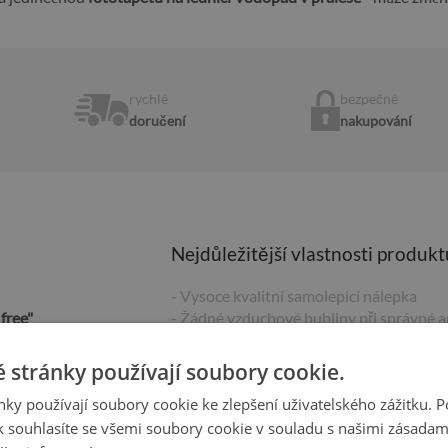
rychlé
bezpečné
doručení
nakupování
Nejdůležitější vlastnosti produkt
- Vysoce kvalitní samolepicí nálepka
free"
- Žádné vzduchové bubliny při správné a
- Tovární záruka
- Rychlá doba dodání
 stránky používají soubory cookie.
-
Vyrobeno v Polsku
ky používají soubory cookie ke zlepšení uživatelského zážitku. 
 souhlasíte se všemi soubory cookie v souladu s našimi zásadam