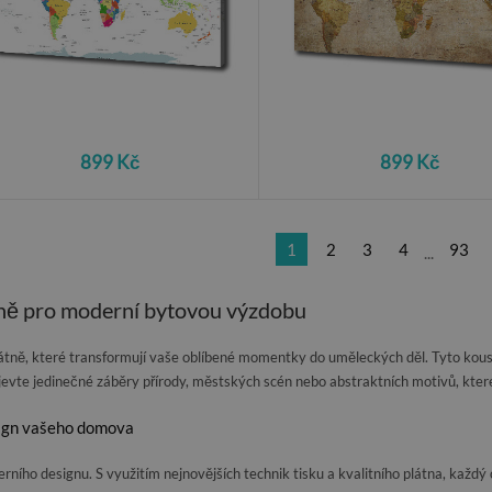
899 Kč
899 Kč
1
2
3
4
93
...
látně pro moderní bytovou výzdobu
plátně, které transformují vaše oblíbené momentky do uměleckých děl. Tyto kous
jevte jedinečné záběry přírody, městských scén nebo abstraktních motivů, kter
sign vašeho domova
ího designu. S využitím nejnovějších technik tisku a kvalitního plátna, každý 