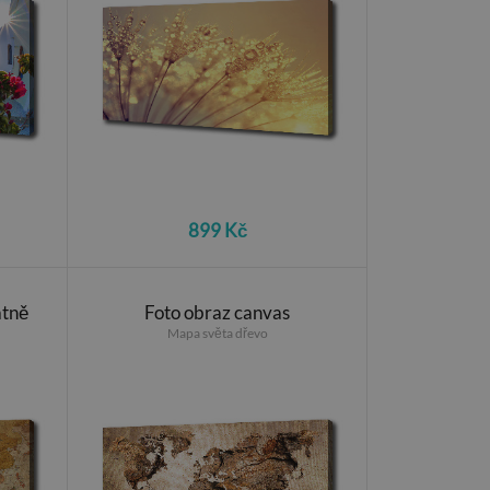
899 Kč
átně
Foto obraz canvas
Mapa světa dřevo