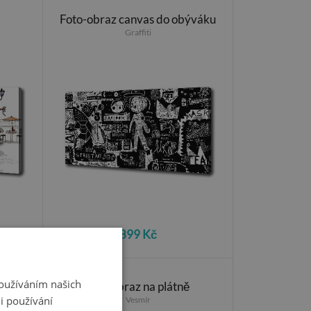
Foto-obraz canvas do obýváku
Graffiti
899 Kč
Používáním našich
plátně
Foto obraz na plátně
i používání
Vesmír