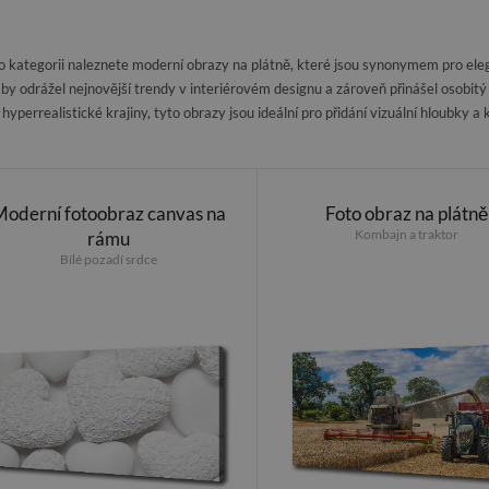
o kategorii naleznete moderní obrazy na plátně, které jsou synonymem pro eleg
aby odrážel nejnovější trendy v interiérovém designu a zároveň přinášel osobi
 hyperrealistické krajiny, tyto obrazy jsou ideální pro přidání vizuální hloubky 
Moderní fotoobraz canvas na
Foto obraz na plátně
Kombajn a traktor
rámu
Bílé pozadí srdce