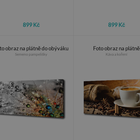
899 Kč
899 Kč
to obraz na plátně do obýváku
Foto obraz na plátně
Semeno pampelišky
Káva a koření