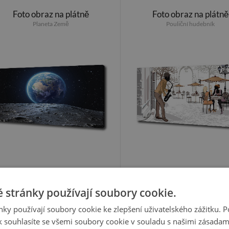
Foto obraz na plátně
Foto obraz na plátně
Planeta Země
Pouliční hudebník
899 Kč
899 Kč
 stránky používají soubory cookie.
ky používají soubory cookie ke zlepšení uživatelského zážitku. 
Foto obraz na plátně
Vertikální Foto obraz na 
 souhlasíte se všemi soubory cookie v souladu s našimi zásadam
Barcelona stadion
Schody v zámku