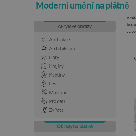
Moderní umění na plátně
V tét
tak, 
Akrylové obrazy
až po
Abstrakce
Architektura
Hory
Krajiny
Květiny
Les
Moderní
Pro děti
Zvířata
Obrazy na plátně