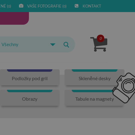
NÉ (
)
VAŠE FOTOGRAFIE (
)
KONTAKT
0
0
0
Všechny
Podložky pod gril
Skleněné desky
Obrazy
Tabule na magnety