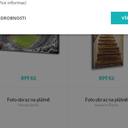
Více informací
ODROBNOSTI
VŠ
899 Kč
899 Kč
Foto obraz na plátně
Foto obraz na plátně
Planeta Země
Santorini Řecko