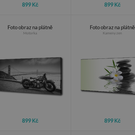
899 Kč
899 Kč
Foto obraz na plátně
Foto obraz na plátně
Motorka
Kameny zen
899 Kč
899 Kč