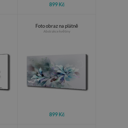
899 Kč
Foto obraz na plátně
Abstrakce květiny
899 Kč