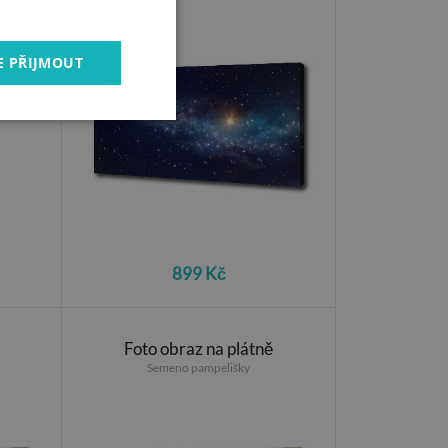
E PŘIJMOUT
899 Kč
Foto obraz na plátně
Semeno pampelišky