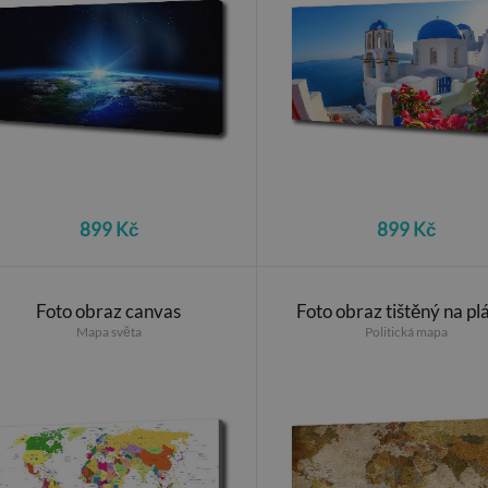
899 Kč
899 Kč
Foto obraz canvas
Foto obraz tištěný na pl
Mapa světa
Politická mapa