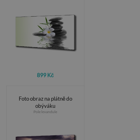
899 Kč
Foto obraz na plátně do
obýváku
Pole levandule