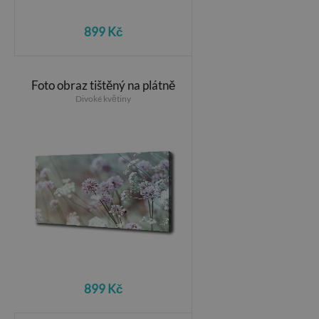
899 Kč
Foto obraz tištěný na plátně
Divoké květiny
899 Kč