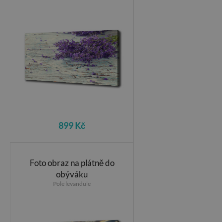
899 Kč
Foto obraz na plátně do
obýváku
Pole levandule