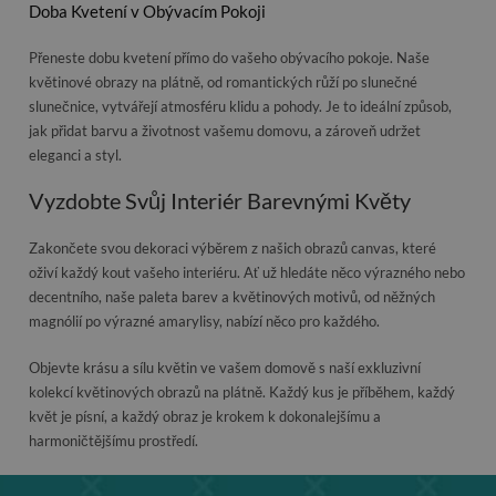
Doba Kvetení v Obývacím Pokoji
Přeneste dobu kvetení přímo do vašeho obývacího pokoje. Naše
květinové obrazy na plátně, od romantických růží po slunečné
slunečnice, vytvářejí atmosféru klidu a pohody. Je to ideální způsob,
jak přidat barvu a životnost vašemu domovu, a zároveň udržet
eleganci a styl.
Vyzdobte Svůj Interiér Barevnými Květy
Zakončete svou dekoraci výběrem z našich obrazů canvas, které
oživí každý kout vašeho interiéru. Ať už hledáte něco výrazného nebo
decentního, naše paleta barev a květinových motivů, od něžných
magnólií po výrazné amarylisy, nabízí něco pro každého.
Objevte krásu a sílu květin ve vašem domově s naší exkluzivní
kolekcí květinových obrazů na plátně. Každý kus je příběhem, každý
květ je písní, a každý obraz je krokem k dokonalejšímu a
harmoničtějšímu prostředí.