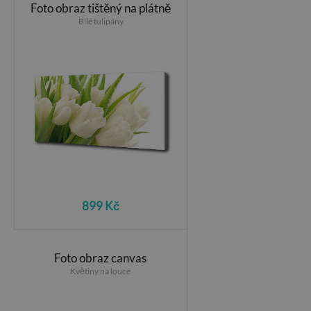
Foto obraz tištěný na plátně
Bílé tulipány
899 Kč
Foto obraz canvas
Květiny na louce