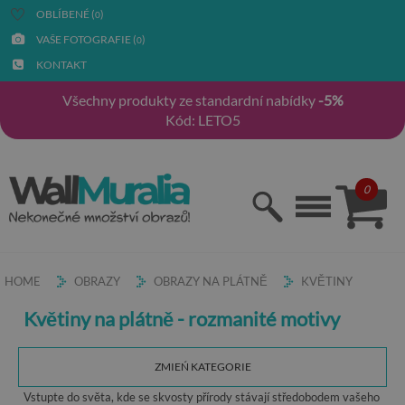
OBLÍBENÉ (
)
0
VAŠE FOTOGRAFIE (
)
0
KONTAKT
Všechny produkty ze standardní nabídky
-5%
Kód: LETO5
0
HOME
OBRAZY
OBRAZY NA PLÁTNĚ
KVĚTINY
Květiny na plátně - rozmanité motivy
ZMIEŃ KATEGORIE
Vstupte do světa, kde se skvosty přírody stávají středobodem vašeho