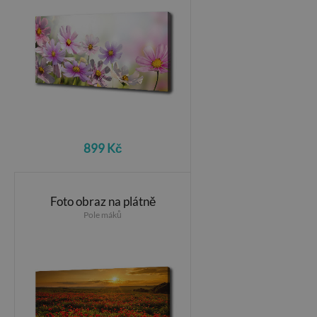
899 Kč
Foto obraz na plátně
Pole máků