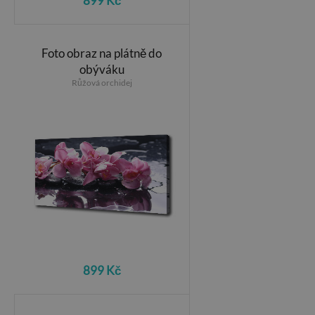
899 Kč
Foto obraz na plátně do
obýváku
Růžová orchidej
899 Kč