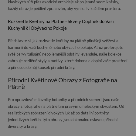
klasických růží přes exotické orchideje až po jemné sedmikrásky,
každý obraz je pečlivě zpracován, aby vynikal v každém prostoru.
Rozkvetlé Květiny na Plátně - Skvělý Doplněk do Vaší
Kuchyně či Obývacího Pokoje
Představte si, jak rozkvetlé květiny na plátně přinášejí svěžest a
harmonii do vaší kuchyně nebo obývacího pokoje. Ať už preferujete
syté barvy tulipánů nebo jemnější odstíny levandule, naše kolekce
zahrnuje rozličné styly a motivy, které dokonale doplní vaše prostředí
a přinesou do něj kousek přírodní krásy.
Přírodní Květinové Obrazy z Fotografie na
Plátně
Pro opravdové milovníky botaniky a přírodních scenerií jsou naše
obrazy z fotografie na plátně tím pravým uměleckým skvostem. Od
realistických zobrazení divokých luk až po detailní portréty
jednotlivých květin, tyto obrazy jsou dokonalou oslavou přírodní
diverzity a krásy.