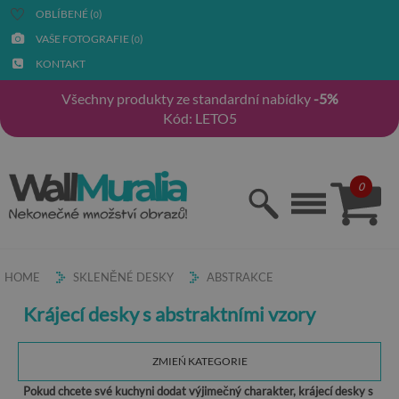
OBLÍBENÉ (
)
0
VAŠE FOTOGRAFIE (
)
0
KONTAKT
Všechny produkty ze standardní nabídky
-5%
Kód: LETO5
0
HOME
SKLENĚNÉ DESKY
ABSTRAKCE
Krájecí desky s abstraktními vzory
ZMIEŃ KATEGORIE
Pokud chcete své kuchyni dodat výjimečný charakter, krájecí desky s