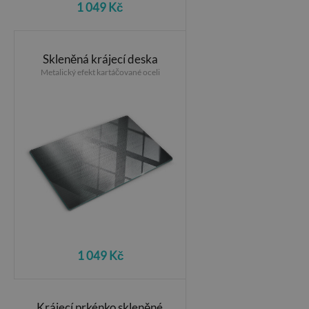
1 049 Kč
Skleněná krájecí deska
Metalický efekt kartáčované oceli
1 049 Kč
Krájecí prkénko skleněné