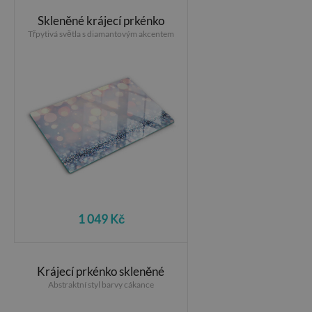
Skleněné krájecí prkénko
Třpytivá světla s diamantovým akcentem
1 049 Kč
Krájecí prkénko skleněné
Abstraktní styl barvy cákance