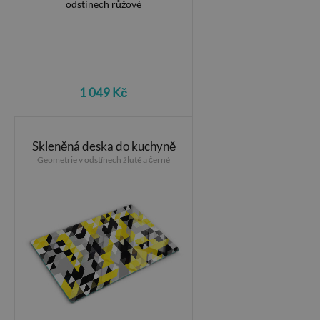
1 049 Kč
Skleněná deska do kuchyně
Geometrie v odstínech žluté a černé