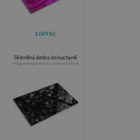
1 049 Kč
Skleněná deska do kuchyně
Polygonální geometrie v odstínech černé