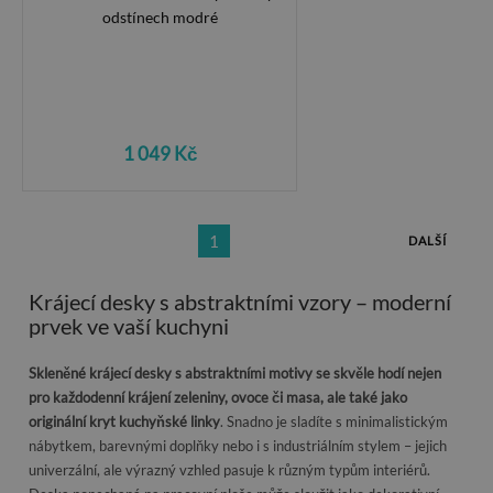
1 049 Kč
1
DALŠÍ
Krájecí desky s abstraktními vzory – moderní
prvek ve vaší kuchyni
Skleněné krájecí desky s abstraktními motivy se skvěle hodí nejen
pro každodenní krájení zeleniny, ovoce či masa, ale také jako
originální kryt kuchyňské linky
. Snadno je sladíte s minimalistickým
nábytkem, barevnými doplňky nebo i s industriálním stylem – jejich
univerzální, ale výrazný vzhled pasuje k různým typům interiérů.