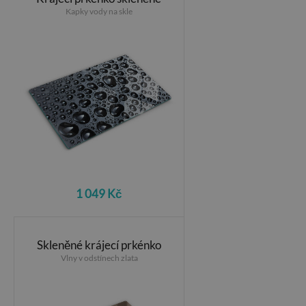
Kapky vody na skle
1 049 Kč
Skleněné krájecí prkénko
Vlny v odstínech zlata