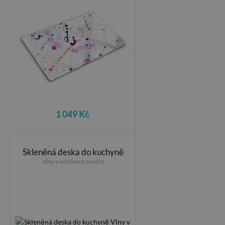
1 049 Kč
Skleněná deska do kuchyně
Vlny v odstínech modré