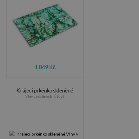
1 049 Kč
Krájecí prkénko skleněné
Vlny v odstínech růžové