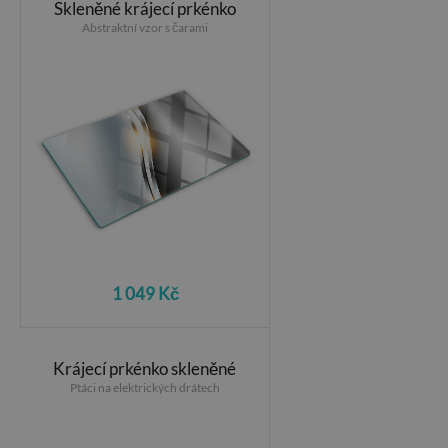
Skleněné krájecí prkénko
Abstraktní vzor s čarami
1 049 Kč
Krájecí prkénko skleněné
Ptáci na elektrických drátech