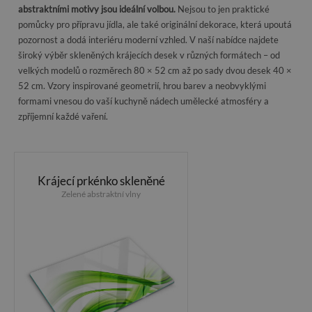
abstraktními motivy jsou ideální volbou.
Nejsou to jen praktické
pomůcky pro přípravu jídla, ale také originální dekorace, která upoutá
pozornost a dodá interiéru moderní vzhled. V naší nabídce najdete
široký výběr skleněných krájecích desek v různých formátech – od
velkých modelů o rozměrech 80 × 52 cm až po sady dvou desek 40 ×
52 cm. Vzory inspirované geometrií, hrou barev a neobvyklými
formami vnesou do vaší kuchyně nádech umělecké atmosféry a
zpříjemní každé vaření.
Krájecí prkénko skleněné
Zelené abstraktní vlny