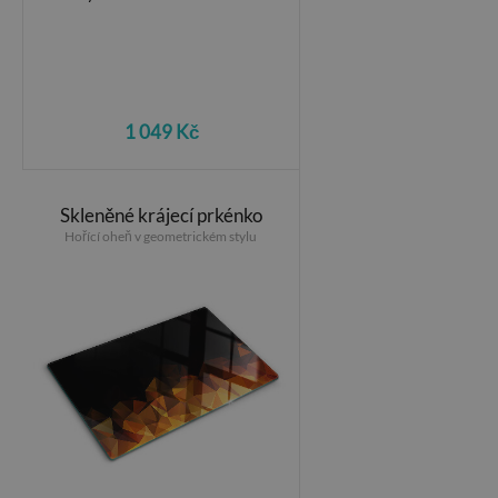
1 049 Kč
Skleněné krájecí prkénko
Hořící oheň v geometrickém stylu