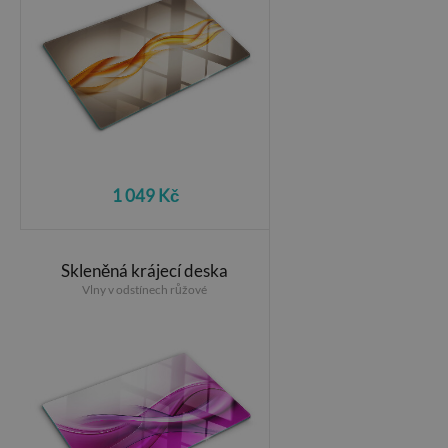
1 049 Kč
Skleněná krájecí deska
Vlny v odstínech růžové