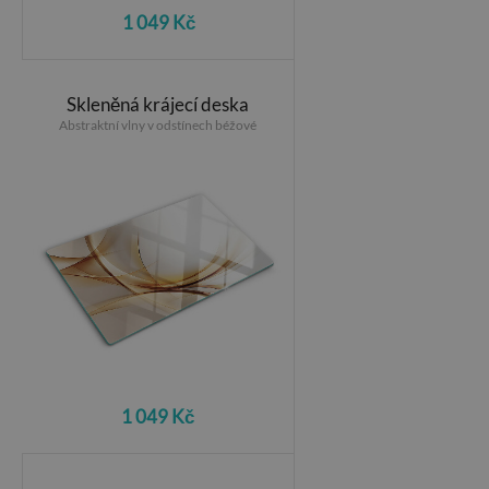
1 049 Kč
Skleněná krájecí deska
Abstraktní vlny v odstínech béžové
1 049 Kč