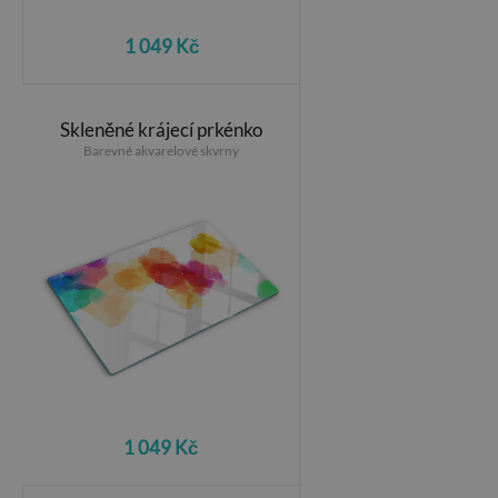
1 049 Kč
Skleněné krájecí prkénko
Barevné akvarelové skvrny
1 049 Kč