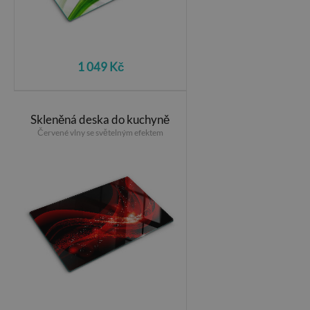
1 049 Kč
Skleněná deska do kuchyně
Červené vlny se světelným efektem