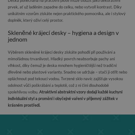
Deska ponechaná na pracovní ploše může sloužit jako dekorativní
prvek, ať už laděním zapadne do celku, nebo vytvoří kontrast. Díky
unikátním vzorům získáte nejen praktického pomocníka, ale i stylový
doplněk, který oživí celý prostor.
Skleněné krájecí desky – hygiena a design v
jednom
Výběrem skleněné krájecí desky získáte pohodlí při používání a
mimořádnou trvanlivost. Hladký povrch neabsorbuje pachy ani
vlhkost, díky čemuž je deska mnohem hygieničtější než tradiční
dřevěné nebo plastové varianty. Snadno se udržuje – stačí ji otřít nebo
opláchnout pod tekoucí vodou. Tvrzené sklo navíc zajišťuje vysokou
odolnost vůči poškrábání a teplotě, což z ní činí dlouhodobě
spolehlivou volbu.
Atraktivní abstraktní vzory dodají každé kuchyni
individuální styl a promění i obyčejné vaření v příjemný zážitek v
krásném prostředí.