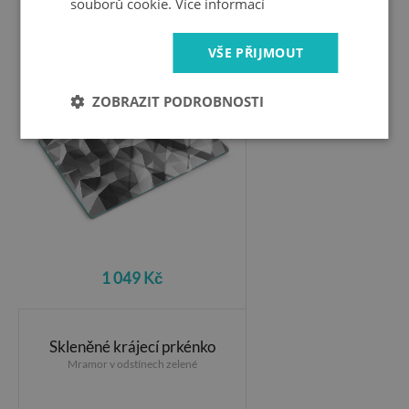
souborů cookie.
Více informací
Skleněná krájecí deska
Abstraktní geometrický vzor
VŠE PŘIJMOUT
ZOBRAZIT PODROBNOSTI
1 049 Kč
Skleněné krájecí prkénko
Mramor v odstínech zelené