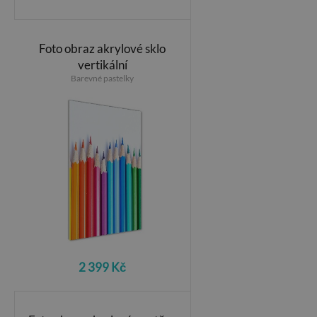
Foto obraz akrylové sklo
vertikální
Barevné pastelky
2 399 Kč