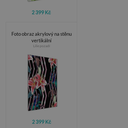
2 399 Kč
Foto obraz akrylový na stěnu
vertikální
Lilie pozadí
2 399 Kč