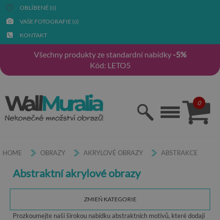
OBLÍBENÉ (
)
0
VAŠE FOTOGRAFIE (
)
0
KONTAKT
Všechny produkty ze standardní nabídky
-5%
Kód: LETO5
0
HOME
OBRAZY
AKRYLOVÉ OBRAZY
ABSTRAKCE
Abstraktní akrylové obrazy
ZMIEŃ KATEGORIE
Prozkoumejte naši širokou nabídku abstraktních motivů, které dodají