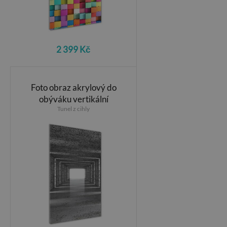
2 399 Kč
Foto obraz akrylový do
obýváku vertikální
Tunel z cihly