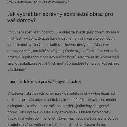
který dokonale ladí s vaším bydlením."
Jak vybrat ten správný abstraktní obraz pro
váš domov?
Při výběru abstraktního motivu je důležité zvážit, jaký dojem chcete v
místnosti vytvořit. Zvažte barevné schéma a styl vašeho domova a
vyberte motiv, který bude ladit s celkovým designem. Akrylové
obrazy na skle jsou také skvělým způsobem, jak přidat něco extra do
prostoru a přitáhnout pohledy vašich hostů. Nechte se inspirovat naší
širokou nabídkou abstraktních motivů a najděte ten pravý kousek pro
váš domov."
Luxusní dekorace pro váš obývací pokoj
V kategorii akrylových barev na sklo najdete široký výběr luxusních
dekorací pro váš obývací pokoj. Tyto skleněné fotobrazy jsou moderní
a elegantní, a přinesou do vašeho interiéru jedinečný designový
prvek. Díky vysoké kvalitě akrylátového skla budou tyto obrazy
vypadat skvěle i po mnoho let. Navíc, jejich odolnost a snadná údržba
je udělá skvělou volbou pro každou místnost ve vašem domě.