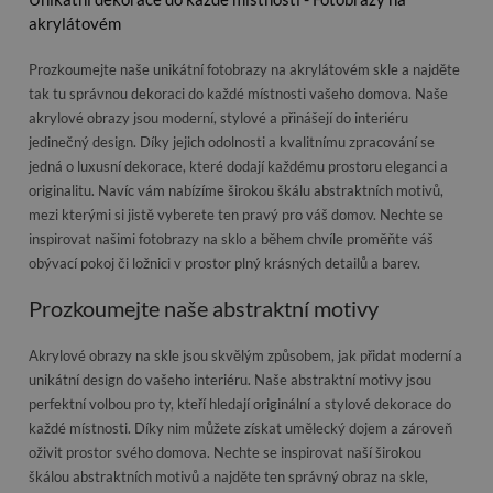
akrylátovém
Prozkoumejte naše unikátní fotobrazy na akrylátovém skle a najděte
tak tu správnou dekoraci do každé místnosti vašeho domova. Naše
akrylové obrazy jsou moderní, stylové a přinášejí do interiéru
jedinečný design. Díky jejich odolnosti a kvalitnímu zpracování se
jedná o luxusní dekorace, které dodají každému prostoru eleganci a
originalitu. Navíc vám nabízíme širokou škálu abstraktních motivů,
mezi kterými si jistě vyberete ten pravý pro váš domov. Nechte se
inspirovat našimi fotobrazy na sklo a během chvíle proměňte váš
obývací pokoj či ložnici v prostor plný krásných detailů a barev.
Prozkoumejte naše abstraktní motivy
Akrylové obrazy na skle jsou skvělým způsobem, jak přidat moderní a
unikátní design do vašeho interiéru. Naše abstraktní motivy jsou
perfektní volbou pro ty, kteří hledají originální a stylové dekorace do
každé místnosti. Díky nim můžete získat umělecký dojem a zároveň
oživit prostor svého domova. Nechte se inspirovat naší širokou
škálou abstraktních motivů a najděte ten správný obraz na skle,