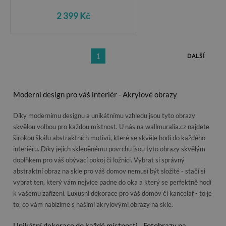
2 399 Kč
1
DALŠÍ
Moderní design pro váš interiér - Akrylové obrazy
Díky modernímu designu a unikátnímu vzhledu jsou tyto obrazy
skvělou volbou pro každou místnost. U nás na wallmuralia.cz najdete
širokou škálu abstraktních motivů, které se skvěle hodí do každého
interiéru. Díky jejich skleněnému povrchu jsou tyto obrazy skvělým
doplňkem pro váš obývací pokoj či ložnici. Vybrat si správný
abstraktní obraz na skle pro váš domov nemusí být složité - stačí si
vybrat ten, který vám nejvíce padne do oka a který se perfektně hodí
k vašemu zařízení. Luxusní dekorace pro váš domov či kancelář - to je
to, co vám nabízíme s našimi akrylovými obrazy na skle.
Unikátní dekorace do každé místnosti - Fotobrazy na