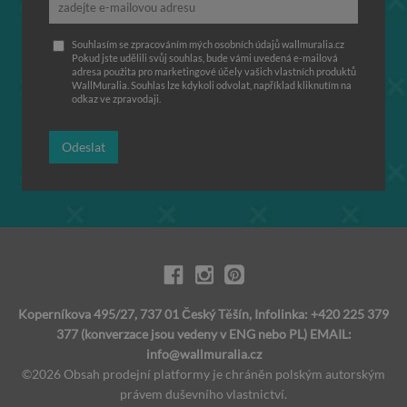
Souhlasím se zpracováním mých osobních údajů wallmuralia.cz
Pokud jste udělili svůj souhlas, bude vámi uvedená e-mailová
adresa použita pro marketingové účely vašich vlastních produktů
WallMuralia. Souhlas lze kdykoli odvolat, například kliknutím na
odkaz ve zpravodaji.
Odeslat
Koperníkova 495/27, 737 01 Český Těšín, Infolinka: +420 225 379
377 (konverzace jsou vedeny v ENG nebo PL) EMAIL:
info@wallmuralia.cz
©2026 Obsah prodejní platformy je chráněn polským autorským
právem duševního vlastnictví.