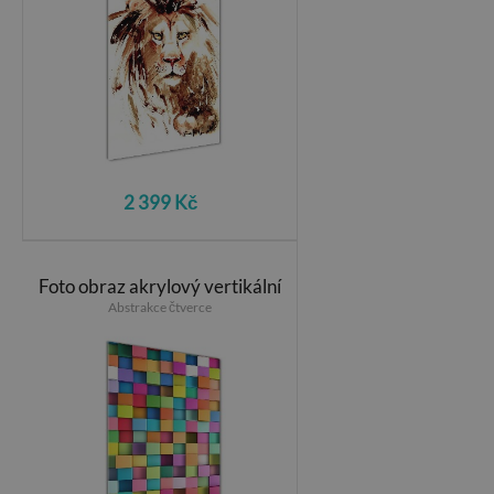
2 399 Kč
Foto obraz akrylový vertikální
Abstrakce čtverce