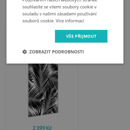
souhlasíte se všemi soubory cookie v
souladu s našimi zásadami používání
2 399 Kč
souborů cookie.
Více informací
VŠE PŘIJMOUT
Moderní akrylový fotoobraz
vertikální
ZOBRAZIT PODROBNOSTI
Listí palmy
2 399 Kč