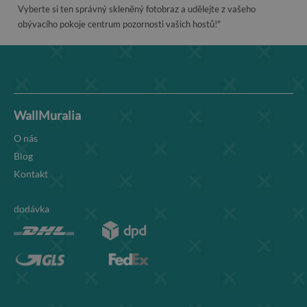
Vyberte si ten správný skleněný fotobraz a udělejte z vašeho
obývacího pokoje centrum pozornosti vašich hostů!"
WallMuralia
O nás
Blog
Kontakt
dodávka