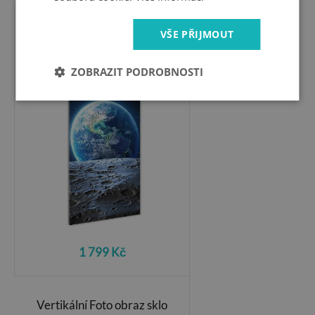
VŠE PŘIJMOUT
Vertikální Foto obraz
fotografie na skle
Planeta Země
ZOBRAZIT PODROBNOSTI
1 799 Kč
Vertikální Foto obraz sklo