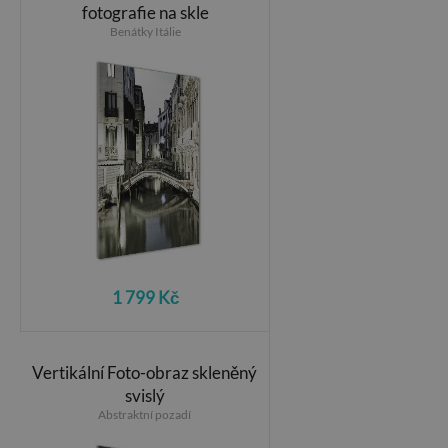
fotografie na skle
Benátky Itálie
1 799 Kč
Vertikální Foto-obraz skleněný
svislý
Abstraktní pozadí