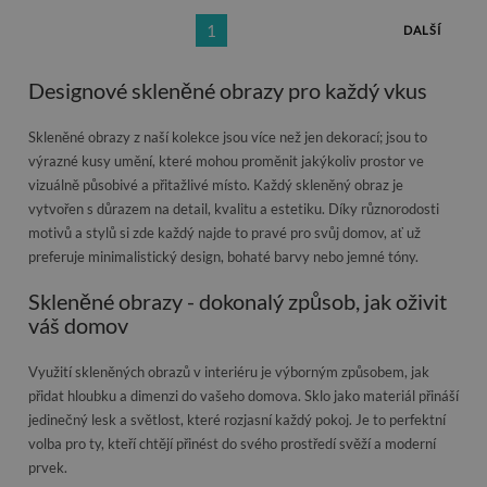
1
DALŠÍ
Designové skleněné obrazy pro každý vkus
Skleněné obrazy z naší kolekce jsou více než jen dekorací; jsou to
výrazné kusy umění, které mohou proměnit jakýkoliv prostor ve
vizuálně působivé a přitažlivé místo. Každý skleněný obraz je
vytvořen s důrazem na detail, kvalitu a estetiku. Díky různorodosti
motivů a stylů si zde každý najde to pravé pro svůj domov, ať už
preferuje minimalistický design, bohaté barvy nebo jemné tóny.
Skleněné obrazy - dokonalý způsob, jak oživit
váš domov
Využití skleněných obrazů v interiéru je výborným způsobem, jak
přidat hloubku a dimenzi do vašeho domova. Sklo jako materiál přináší
jedinečný lesk a světlost, které rozjasní každý pokoj. Je to perfektní
volba pro ty, kteří chtějí přinést do svého prostředí svěží a moderní
prvek.