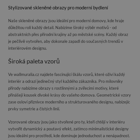
Stylizované skleněné obrazy pro moderní bydlení
Naše skleněné obrazy jsou ideální pro moderní domovy, kde hraje
důležitou roli každý detail. Nabízíme široký výběr motivů - od
abstraktních přes přírodní krajiny až po městské scény. Každý obraz
je pečlivě vytvořen, aby dokonale zapadl do současných trendů v
interiérovém designu.
Široká paleta vzorů
Ve wallmuralia.cz najdete fascinující škálu vzorů, které oživí každý
interiér a odrazí jedinečný styl každého zákazníka. Pro milovníky
přírody nabízíme obrazy s rostlinnými a zvířecími motivy, které
přinášejí kousek divoké krásy do vašeho domova. Geometrické vzory
zase osloví příznivce moderního a strukturovaného designu, nabízejíc
prvky symetrie a čistých linií.
Vzorované obrazy jsou jako stvořené pro ty, kteří chtějí v interiéru
vytvořit dynamický a poutavý efekt, zatímco minimalistické designy
jsou ideální pro prostředí, kde dominuje jednoduchost a nenápadnost.