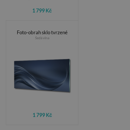
1 799 Kč
Foto-obrah sklo tvrzené
Šedá vlna
1 799 Kč