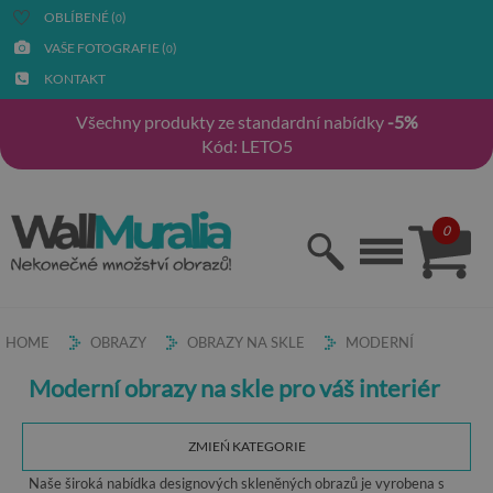
OBLÍBENÉ (
)
0
VAŠE FOTOGRAFIE (
)
0
KONTAKT
Všechny produkty ze standardní nabídky
-5%
Kód: LETO5
0
HOME
OBRAZY
OBRAZY NA SKLE
MODERNÍ
Moderní obrazy na skle pro váš interiér
ZMIEŃ KATEGORIE
Naše široká nabídka designových skleněných obrazů je vyrobena s