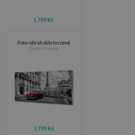
1 799 Kč
Foto-obrah sklo tvrzené
Červená limuzína
1 799 Kč