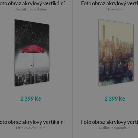
oto obraz akrylový vertikální
Foto obraz akrylový verti
Deštník nad městem
Nový York
2 399 Kč
2 399 Kč
oto obraz akrylový vertikální
Foto obraz akrylový verti
Eiffelová věž Paříž
Mallorka Španělsko