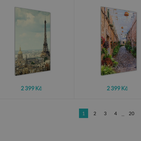
2 399 Kč
2 399 Kč
1
2
3
4
20
...