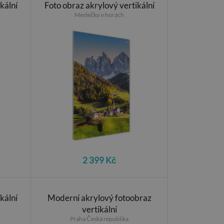
kální
Foto obraz akrylový vertikální
Mestečko v horách
2 399 Kč
kální
Moderní akrylový fotoobraz
vertikální
Praha Česká republika