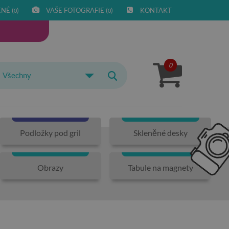
NÉ (
)
VAŠE FOTOGRAFIE (
)
KONTAKT
0
0
0
Všechny
Podložky pod gril
Skleněné desky
Obrazy
Tabule na magnety