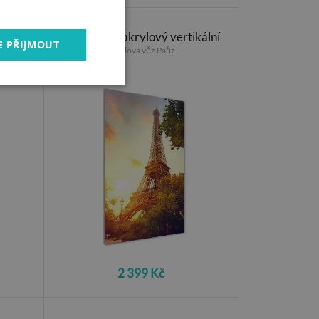
býváku
Foto obraz akrylový vertikální
E PŘIJMOUT
Eiffelová věž Paříž
2 399 Kč