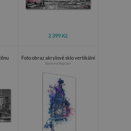
2 399 Kč
stěnu
Foto obraz akrylové sklo vertikální
Barevný Big Gen