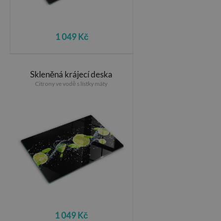
1 049 Kč
Skleněná krájecí deska
Citrony ve vodě s lístky máty
1 049 Kč