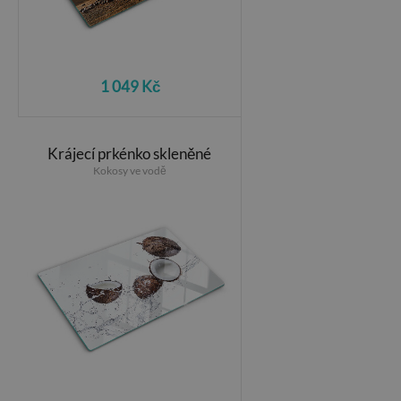
1 049 Kč
Krájecí prkénko skleněné
Kokosy ve vodě