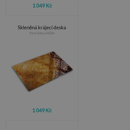
1 049 Kč
Skleněná krájecí deska
Vzor kávy a kůže
1 049 Kč