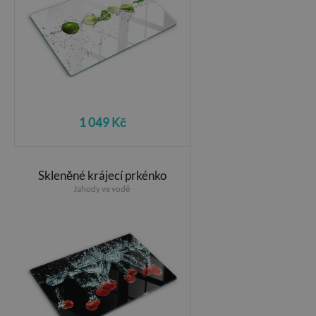
1 049 Kč
Skleněné krájecí prkénko
Jahody ve vodě