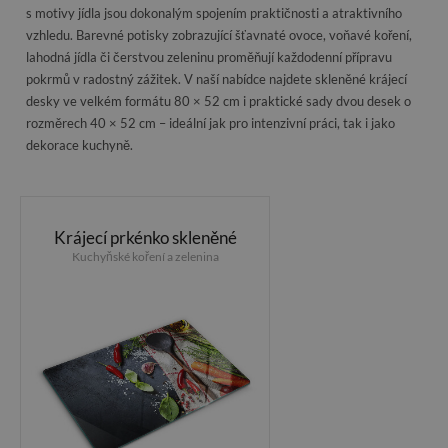
s motivy jídla jsou dokonalým spojením praktičnosti a atraktivního
vzhledu. Barevné potisky zobrazující šťavnaté ovoce, voňavé koření,
lahodná jídla či čerstvou zeleninu proměňují každodenní přípravu
pokrmů v radostný zážitek. V naší nabídce najdete skleněné krájecí
desky ve velkém formátu 80 × 52 cm i praktické sady dvou desek o
rozměrech 40 × 52 cm – ideální jak pro intenzivní práci, tak i jako
dekorace kuchyně.
Krájecí prkénko skleněné
Kuchyňské koření a zelenina