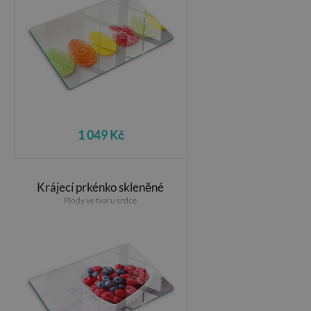
1 049 Kč
Krájecí prkénko skleněné
Plody ve tvaru srdce