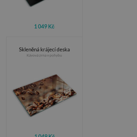
1 049 Kč
Skleněná krájecí deska
Kávová zrna v pohybu
1 049 Kč