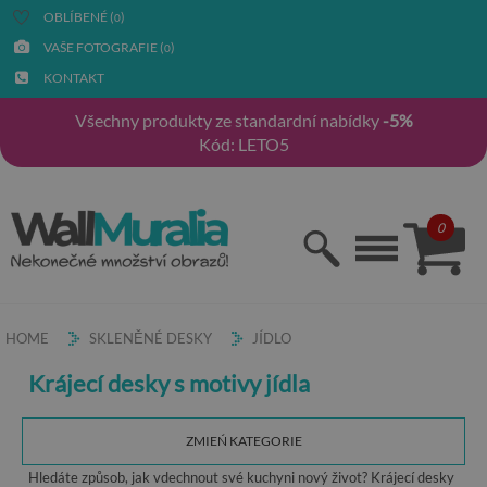
OBLÍBENÉ (
)
0
VAŠE FOTOGRAFIE (
)
0
KONTAKT
Všechny produkty ze standardní nabídky
-5%
Kód: LETO5
0
HOME
SKLENĚNÉ DESKY
JÍDLO
Krájecí desky s motivy jídla
ZMIEŃ KATEGORIE
Hledáte způsob, jak vdechnout své kuchyni nový život? Krájecí desky