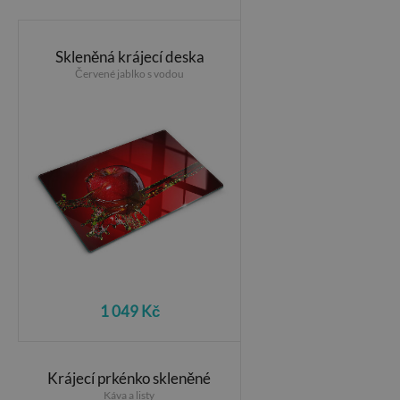
Skleněná krájecí deska
Červené jablko s vodou
1 049 Kč
Krájecí prkénko skleněné
Káva a listy