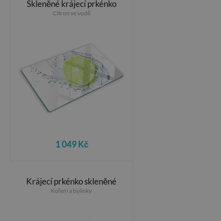
Skleněné krájecí prkénko
Citron ve vodě
1 049 Kč
Krájecí prkénko skleněné
Koření a bylinky