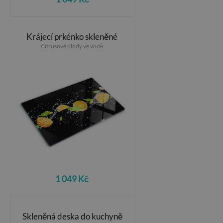
Krájecí prkénko skleněné
Citrusové plody ve vodě
1 049 Kč
Skleněná deska do kuchyně