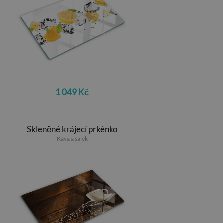
1 049 Kč
Skleněné krájecí prkénko
Káva a šálek