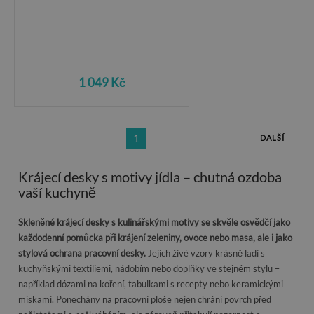
1 049 Kč
1
DALŠÍ
Krájecí desky s motivy jídla – chutná ozdoba
vaší kuchyně
Skleněné krájecí desky s kulinářskými motivy se skvěle osvědčí jako
každodenní pomůcka při krájení zeleniny, ovoce nebo masa, ale i jako
stylová ochrana pracovní desky.
Jejich živé vzory krásně ladí s
kuchyňskými textiliemi, nádobím nebo doplňky ve stejném stylu –
například dózami na koření, tabulkami s recepty nebo keramickými
miskami. Ponechány na pracovní ploše nejen chrání povrch před