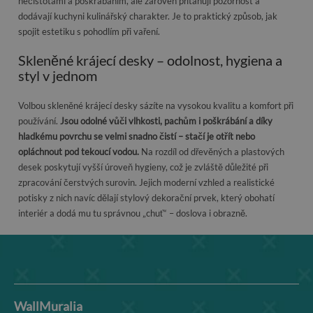
nečistotami a poškrábáním, ale zároveň přitahují pozornost a
dodávají kuchyni kulinářský charakter. Je to praktický způsob, jak
spojit estetiku s pohodlím při vaření.
Skleněné krájecí desky – odolnost, hygiena a
styl v jednom
Volbou skleněné krájecí desky sázíte na vysokou kvalitu a komfort při
používání.
Jsou odolné vůči vlhkosti, pachům i poškrábání a díky
hladkému povrchu se velmi snadno čistí – stačí je otřít nebo
opláchnout pod tekoucí vodou.
Na rozdíl od dřevěných a plastových
desek poskytují vyšší úroveň hygieny, což je zvláště důležité při
zpracování čerstvých surovin. Jejich moderní vzhled a realistické
potisky z nich navíc dělají stylový dekorační prvek, který obohatí
interiér a dodá mu tu správnou „chuť“ – doslova i obrazně.
WallMuralia