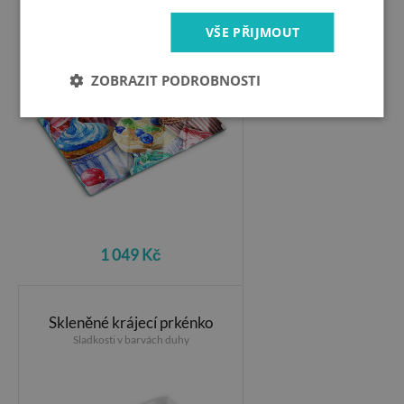
Košíčky a barevné pečivo
VŠE PŘIJMOUT
ZOBRAZIT PODROBNOSTI
1 049 Kč
Skleněné krájecí prkénko
Sladkosti v barvách duhy