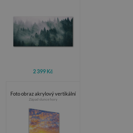
2 399 Kč
Foto obraz akrylový vertikální
Západ slunce hory