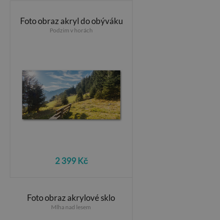
Foto obraz akryl do obýváku
Podzim v horách
2 399 Kč
Foto obraz akrylové sklo
Mlha nad lesem