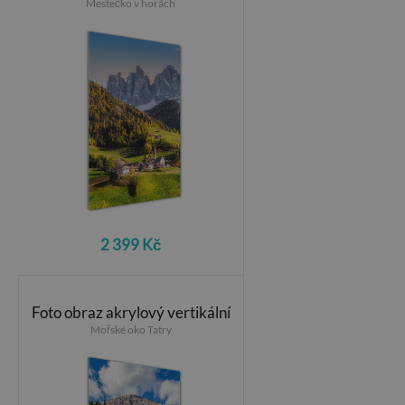
Mestečko v horách
2 399 Kč
Foto obraz akrylový vertikální
Mořské oko Tatry