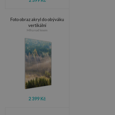
2 399 Kč
Foto obraz akryl do obýváku
vertikální
Mlha nad lesem
2 399 Kč