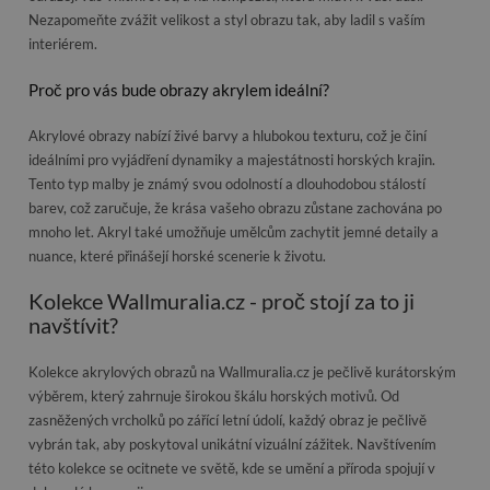
Nezapomeňte zvážit velikost a styl obrazu tak, aby ladil s vaším
interiérem.
Proč pro vás bude obrazy akrylem ideální?
Akrylové obrazy nabízí živé barvy a hlubokou texturu, což je činí
ideálními pro vyjádření dynamiky a majestátnosti horských krajin.
Tento typ malby je známý svou odolností a dlouhodobou stálostí
barev, což zaručuje, že krása vašeho obrazu zůstane zachována po
mnoho let. Akryl také umožňuje umělcům zachytit jemné detaily a
nuance, které přinášejí horské scenerie k životu.
Kolekce Wallmuralia.cz - proč stojí za to ji
navštívit?
Kolekce akrylových obrazů na Wallmuralia.cz je pečlivě kurátorským
výběrem, který zahrnuje širokou škálu horských motivů. Od
zasněžených vrcholků po zářící letní údolí, každý obraz je pečlivě
vybrán tak, aby poskytoval unikátní vizuální zážitek. Navštívením
této kolekce se ocitnete ve světě, kde se umění a příroda spojují v