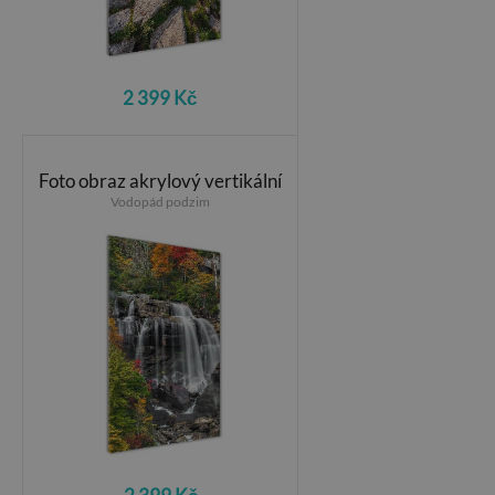
2 399 Kč
Foto obraz akrylový vertikální
Vodopád podzim