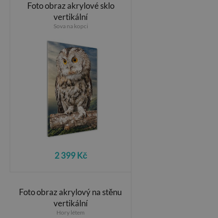
Foto obraz akrylové sklo
vertikální
Sova na kopci
2 399 Kč
Foto obraz akrylový na stěnu
vertikální
Hory létem