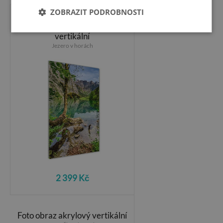
ZOBRAZIT PODROBNOSTI
Foto obraz akrylové sklo
vertikální
Jezero v horách
2 399 Kč
Foto obraz akrylový vertikální