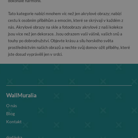
dokonalé harmonii.
Tato kategorie nabízí mnohem víc než jen akrylové obrazy; nabízí
cestu k osobním příběhům a emocím, které se skrývají v každém z
nás. Akrylové obrazy na skle a fotoobrazy akrylové z naší kolekce
jsou více než jen dekorace. Jsou odrazem vaší vášně, vašich snů a
touhy po dobrodružství. Objevte krásu a sílu horského světa
prostřednictvím našich obrazů a nechte svůj domov ožít příběhy, které
jste dosud vyprávěli jen v srdci.
WallMuralia
O nás
Blog
Kontakt
dodávka