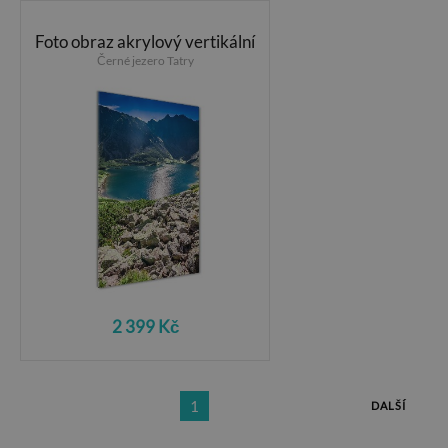
Foto obraz akrylový vertikální
Černé jezero Tatry
2 399 Kč
1
DALŠÍ