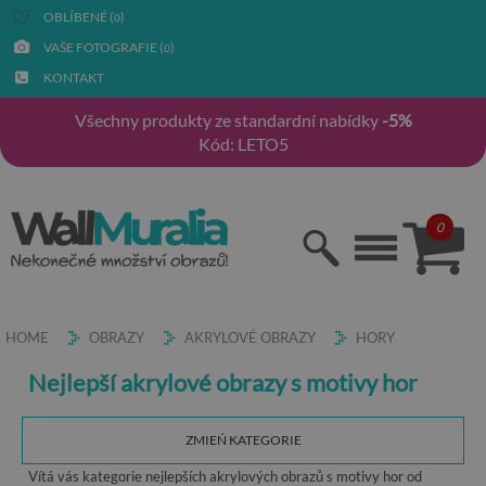
OBLÍBENÉ (
)
0
VAŠE FOTOGRAFIE (
)
0
KONTAKT
Všechny produkty ze standardní nabídky
-5%
Kód: LETO5
0
HOME
OBRAZY
AKRYLOVÉ OBRAZY
HORY
Nejlepší akrylové obrazy s motivy hor
ZMIEŃ KATEGORIE
Vítá vás kategorie nejlepších akrylových obrazů s motivy hor od