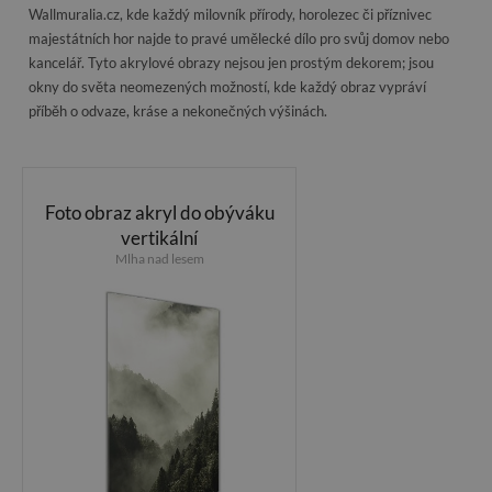
Wallmuralia.cz, kde každý milovník přírody, horolezec či příznivec
majestátních hor najde to pravé umělecké dílo pro svůj domov nebo
kancelář. Tyto akrylové obrazy nejsou jen prostým dekorem; jsou
okny do světa neomezených možností, kde každý obraz vypráví
příběh o odvaze, kráse a nekonečných výšinách.
Foto obraz akryl do obýváku
vertikální
Mlha nad lesem