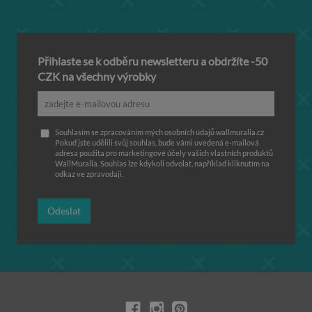
Přihlaste se k odběru newsletteru a obdržíte -50
CZK na všechny výrobky
Souhlasím se zpracováním mých osobních údajů wallmuralia.cz
Pokud jste udělili svůj souhlas, bude vámi uvedená e-mailová
adresa použita pro marketingové účely vašich vlastních produktů
WallMuralia. Souhlas lze kdykoli odvolat, například kliknutím na
odkaz ve zpravodaji.
Odeslat