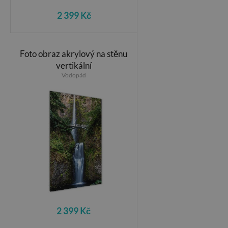
2 399 Kč
Foto obraz akrylový na stěnu
vertikální
Vodopád
2 399 Kč