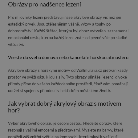
Obrázy pro nadšence lezení
Pro milovníky lezení představují naše akrylové obrazy víc než jen
estetický prvek. Jsou ztělesněním vášně, výzvy a touhy po
dobrodružství. Každý štětec, kterým byl obraz vytvořen, zaznamenal
emocionální cestu, kterou každý lezec zná – od pevné vůle po sladké
vítězství.
Vneste do svého domova nebo kanceláře horskou atmosféru
Akrylové obrazy s horskými motivy od Wallmuralia.cz přetváří každý
prostor ve svěží oázu klidu a síly. Tyto obrazy přinášejí esenci divoké
přírody přímo do vašeho každodenního prostředí, čímž vám pomáhají
udržet si spojení s přírodou i v hektickém městském životě.
Jak vybrat dobrý akrylový obraz s motivem
hor?
Výběr akrylového obrazu je osobní cestou. Hledejte obrazy, které
rezonují s vašimi emocemi a představami. Myslete na barvy, které
odrážejí váš vnitřní svět, a na kompozici, která mluví k vaší duši.