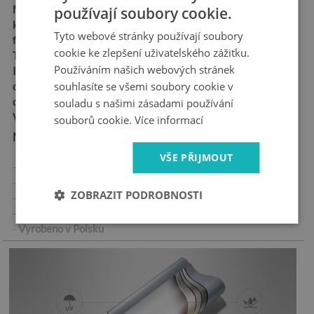
Materiál:
matná samolepicí
používají soubory cookie.
kanálková fólie „bubble
Tyto webové stránky používají soubory
free“
cookie ke zlepšení uživatelského zážitku.
Tloušťka:
100 µm
Používáním našich webových stránek
Ideální pro každého, kdo
souhlasíte se všemi soubory cookie v
chce snadno a trvale
ozdobit své dveře
souladu s našimi zásadami používání
Vysoká odolnost proti oděru
souborů cookie.
Více informací
Nejdůležitější vlastnosti produktu:
VŠE PŘIJMOUT
- Vysoce kvalitní samolepicí nálepka
- Žádné vzduchové bubliny při správné aplikaci
ZOBRAZIT PODROBNOSTI
- Tovární záruka
- Rychlá doba dodání
-
Vyrobeno v Polsku