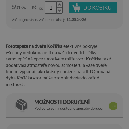
DO KOŠÍKU
ČÁSTKA:
KČ
KS
Vaši objednávku zašleme:
úterý
11.08.2026
Fototapeta na dveře Kočička
efektivně pokryje
všechny nedokonalosti na vašich dveřích. Díky
samolepící nálepce s motivem může vzor
Kočička
také
dodat vaší atmosféře novou atmosféru a vaše dveře
budou vypadat jako krásný obrázek na zdi. Dýhovaná
dýha
Kočička
vzor může ozdobit dveře do každé
místnosti.
MOŽNOSTI DORUČENÍ
Podívejte se na dostupné způsoby doručení