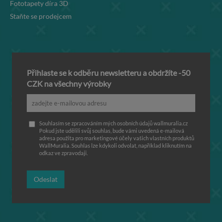
Fototapety díra 3D
Staňte se prodejcem
Přihlaste se k odběru newsletteru a obdržíte -50
CZK na všechny výrobky
Souhlasím se zpracováním mých osobních údajů wallmuralia.cz
Pokud jste udělili svůj souhlas, bude vámi uvedená e-mailová
adresa použita pro marketingové účely vašich vlastních produktů
WallMuralia. Souhlas lze kdykoli odvolat, například kliknutím na
odkaz ve zpravodaji.
Odeslat