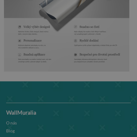
WallMuralia
O nás
Blog