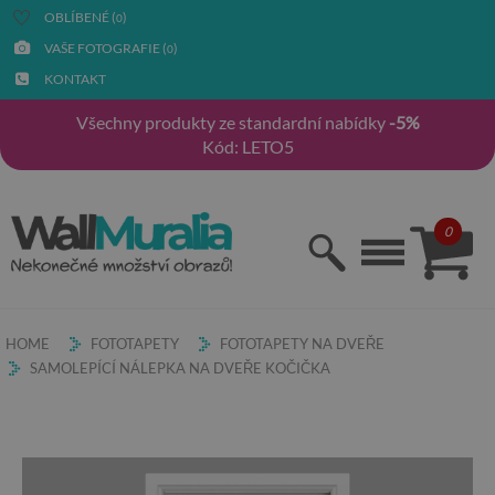
OBLÍBENÉ (
)
0
VAŠE FOTOGRAFIE (
)
0
KONTAKT
Všechny produkty ze standardní nabídky
-5%
Kód: LETO5
0
HOME
FOTOTAPETY
FOTOTAPETY NA DVEŘE
SAMOLEPÍCÍ NÁLEPKA NA DVEŘE KOČIČKA