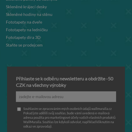
Skleněné krájecí desky
Skleněné hodiny na stěnu
Fototapety na dveře
Fototapety na ledničku
Fototapety díra 3D
Staňte se prodejcem
Přihlaste se k odběru newsletteru a obdržíte -50
CZK na všechny výrobky
Souhlasím se zpracováním mých osobních údajů wallmuralia.cz
Pokud jste udělili svůj souhlas, bude vámi uvedená e-mailová
adresa použita pro marketingové účely vašich vlastních produktů
WallMuralia. Souhlas lze kdykoli odvolat, například kliknutím na
odkaz ve zpravodaji.