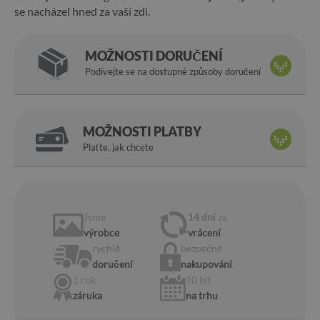
se nacházel hned za vaší zdi.
MOŽNOSTI DORUČENÍ
Podívejte se na dostupné způsoby doručení
MOŽNOSTI PLATBY
Plaťte, jak chcete
Jsme
14 dní
za
výrobce
vrácení
rychlé
bezpečné
doručení
nakupování
1 rok
10 let
záruka
na trhu