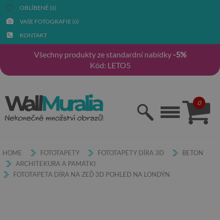
OBLÍBENÉ (
)
0
VAŠE FOTOGRAFIE (
)
0
KONTAKT
Všechny produkty ze standardní nabídky
-5%
Kód: LETO5
0
HOME
FOTOTAPETY
FOTOTAPETY DÍRA 3D
BETON
ARCHITEKURA A PAMÁTKI
FOTOTAPETA DÍRA NA ZEĎ 3D POHLED NA LONDÝN