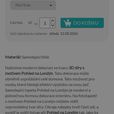
95x73 cm
DO KOŠÍKU
ČÁSTKA:
KČ
KS
Vaši objednávku zašleme:
středa
12.08.2026
Materiál:
Samolepící fólie
Nabízíme moderní dekoraci ve tvaru
3D díry s
motivem Pohled na Londýn
. Tato dekorace může
obměnit uspořádání celé domova. Tato možnost pro
osoby, které hledají efektní výzdobu na svou zeď.
Samolepicí tapeta Pohled na Londýn je moderní a
jedinečnou formou dekorace interiéru. Na fototapetě
s motivem Pohled na Londýn můžete vidět
nepravidelný tvar díry. Okraje nálepky tvoří částí zdi, a
uvnitř je vidět fotografii
Pohled na Londýn
tak, jako by