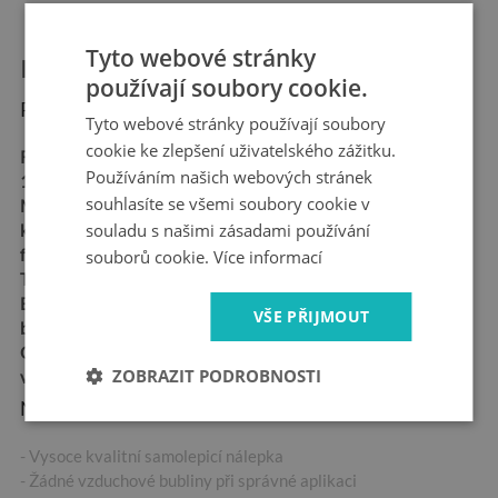
Tyto webové stránky
Informace o produktu:
používají soubory cookie.
Rozměry produktu:
Tyto webové stránky používají soubory
cookie ke zlepšení uživatelského zážitku.
Rozměry:
90x70 cm,
Používáním našich webových stránek
120x93 cm, 148x115 cm
souhlasíte se všemi soubory cookie v
Materiál:
Samolepicí
souladu s našimi zásadami používání
kanálková fólie - "Bubble
free"
souborů cookie.
Více informací
Tloušťka:
100 µm
Ekologický inkoust,
VŠE PŘIJMOUT
bezpečný pro zdraví
Odolná vůči povětrnostním
ZOBRAZIT PODROBNOSTI
vlivům
Nejdůležitější vlastnosti produktu:
- Vysoce kvalitní samolepicí nálepka
- Žádné vzduchové bubliny při správné aplikaci