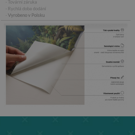
- Tovární záruka
- Rychlá doba dodání
-
Vyrobeno v Polsku