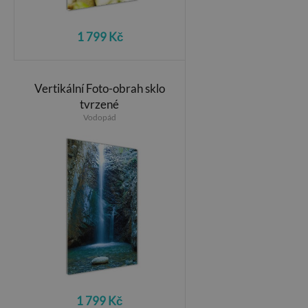
1 799 Kč
Vertikální Foto-obrah sklo
tvrzené
Vodopád
1 799 Kč