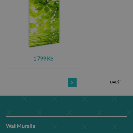
1 799 Kč
3
DALŠÍ
WallMuralia