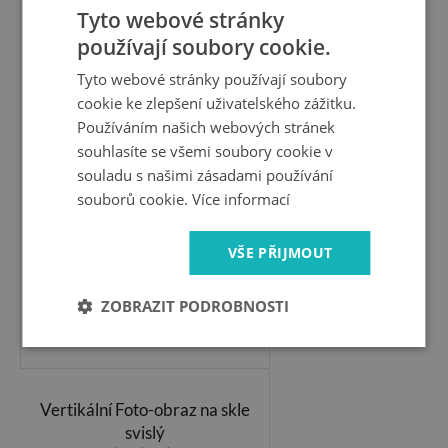
Tyto webové stránky
Vertikální Foto obraz sklo
používají soubory cookie.
tvrzené
Praha Česká republika
Tyto webové stránky používají soubory
cookie ke zlepšení uživatelského zážitku.
Používáním našich webových stránek
souhlasíte se všemi soubory cookie v
souladu s našimi zásadami používání
souborů cookie.
Více informací
VŠE PŘIJMOUT
ZOBRAZIT PODROBNOSTI
1 799 Kč
Vertikální Foto-obraz na skle
svislý