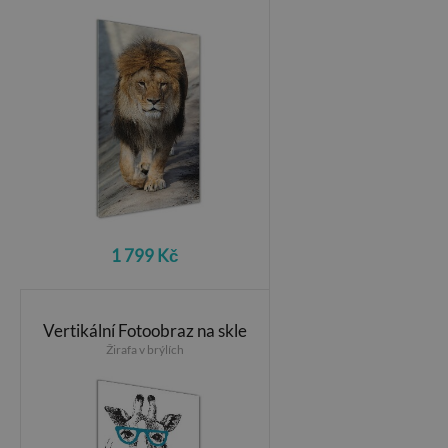
1 799 Kč
Vertikální Fotoobraz na skle
Žirafa v brýlích