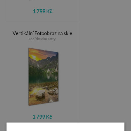
1 799 Kč
Vertikální Fotoobraz na skle
Mořské oko Tatry
1 799 Kč