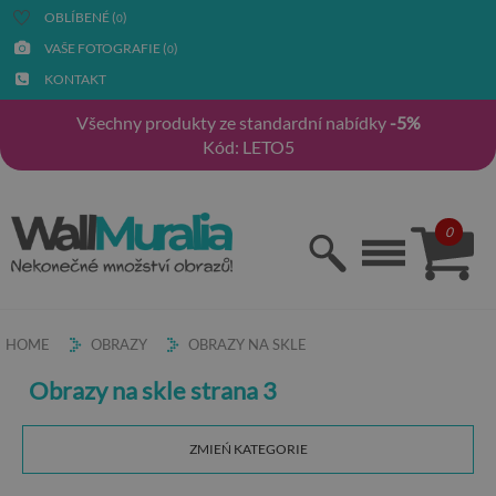
OBLÍBENÉ (
)
0
VAŠE FOTOGRAFIE (
)
0
KONTAKT
Všechny produkty ze standardní nabídky
-5%
Kód: LETO5
0
HOME
OBRAZY
OBRAZY NA SKLE
Obrazy na skle strana 3
ZMIEŃ KATEGORIE