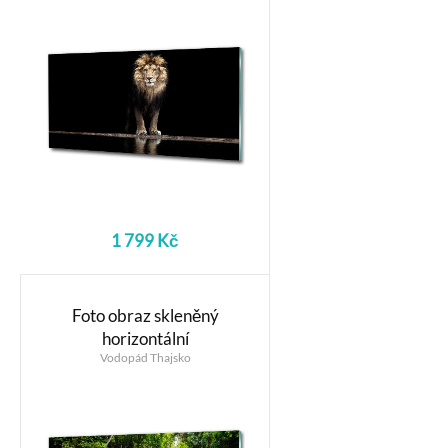
1 799 Kč
Foto obraz skleněný
horizontální
Vodopád Thajsko