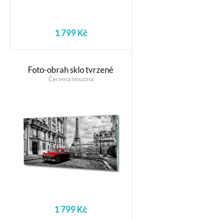
1 799 Kč
Foto-obrah sklo tvrzené
Červená limuzína
1 799 Kč