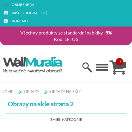
OBLÍBENÉ (
)
0
VAŠE FOTOGRAFIE (
)
0
KONTAKT
Všechny produkty ze standardní nabídky
-5%
Kód: LETO5
0
HOME
OBRAZY
OBRAZY NA SKLE
Obrazy na skle strana 2
ZMIEŃ KATEGORIE