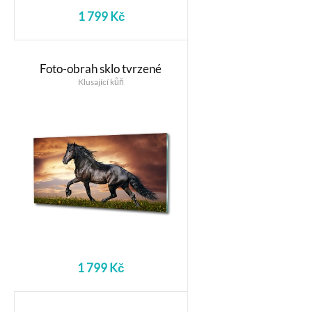
1 799 Kč
Foto-obrah sklo tvrzené
Klusající kůň
1 799 Kč