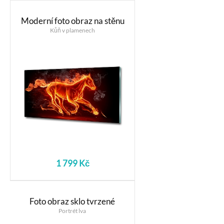
Moderní foto obraz na stěnu
Kůň v plamenech
1 799 Kč
Foto obraz sklo tvrzené
Portrét lva