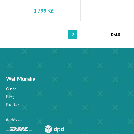
1 799 Kč
2
DALŠÍ
WallMuralia
O nás
Blog
Kontakt
dodávka