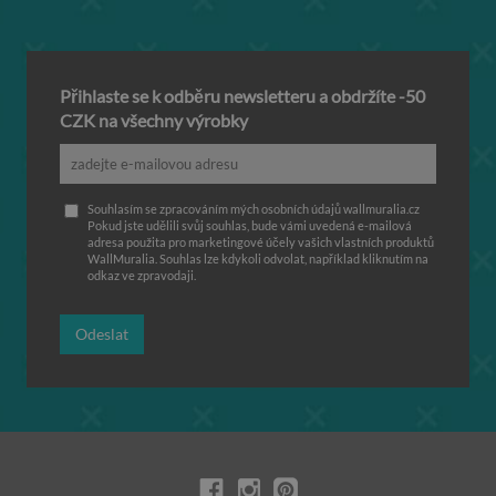
Přihlaste se k odběru newsletteru a obdržíte -50
CZK na všechny výrobky
Souhlasím se zpracováním mých osobních údajů wallmuralia.cz
Pokud jste udělili svůj souhlas, bude vámi uvedená e-mailová
adresa použita pro marketingové účely vašich vlastních produktů
WallMuralia. Souhlas lze kdykoli odvolat, například kliknutím na
odkaz ve zpravodaji.
Odeslat