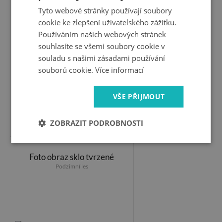
Tyto webové stránky používají soubory
cookie ke zlepšení uživatelského zážitku.
Používáním našich webových stránek
souhlasíte se všemi soubory cookie v
souladu s našimi zásadami používání
souborů cookie.
Více informací
VŠE PŘIJMOUT
1 799 Kč
ZOBRAZIT PODROBNOSTI
Foto obraz sklo tvrzené
Podzimní les