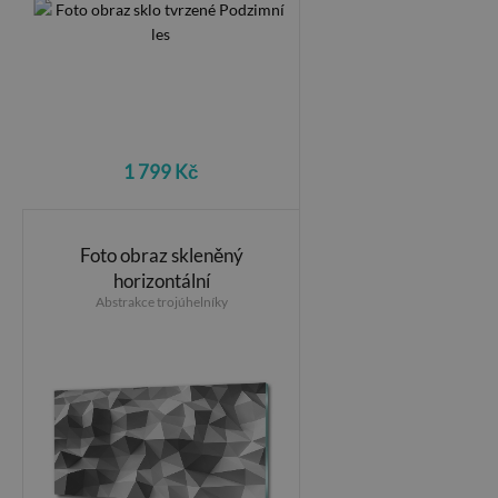
1 799 Kč
Foto obraz skleněný
horizontální
Abstrakce trojúhelníky