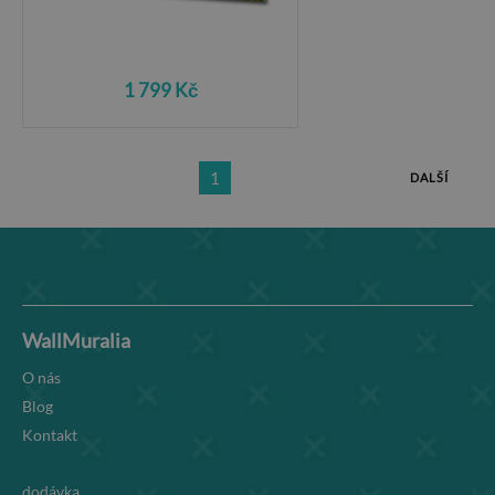
1 799 Kč
1
DALŠÍ
WallMuralia
O nás
Blog
Kontakt
dodávka