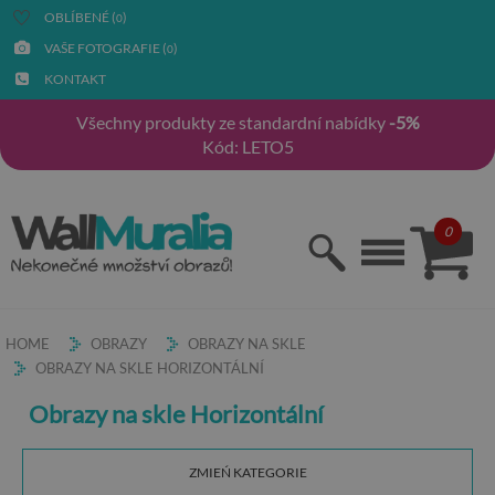
OBLÍBENÉ (
)
0
VAŠE FOTOGRAFIE (
)
0
KONTAKT
Všechny produkty ze standardní nabídky
-5%
Kód: LETO5
0
HOME
OBRAZY
OBRAZY NA SKLE
OBRAZY NA SKLE HORIZONTÁLNÍ
Obrazy na skle Horizontální
ZMIEŃ KATEGORIE