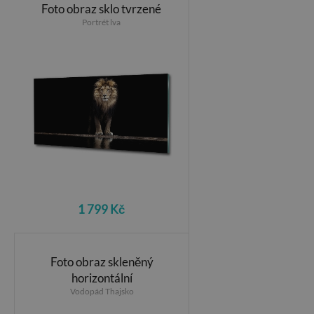
Foto obraz sklo tvrzené
Portrét lva
1 799 Kč
Foto obraz skleněný
horizontální
Vodopád Thajsko