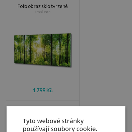
Foto obraz sklo tvrzené
Les slunce
1 799 Kč
Foto obraz skleněný
horizontální
Tyto webové stránky
Jezero v horách
používají soubory cookie.