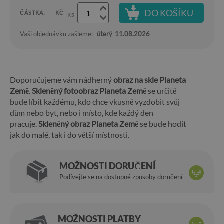
DO KOŠÍKU
ČÁSTKA:
KČ
KS
Vaši objednávku zašleme:
úterý
11.08.2026
Doporučujeme vám nádherný
obraz na skle Planeta
Země
.
Skleněný fotoobraz Planeta Země
se určitě
bude líbit každému, kdo chce vkusně vyzdobit svůj
dům nebo byt, nebo i místo, kde každý den
pracuje.
Skleněný obraz Planeta Země
se bude hodit
jak do malé, tak i do větší místnosti.
MOŽNOSTI DORUČENÍ
Podívejte se na dostupné způsoby doručení
MOŽNOSTI PLATBY