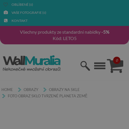
OBLÍBENÉ (
)
0
VAŠE FOTOGRAFIE (
)
0
KONTAKT
Všechny produkty ze standardní nabídky
-5%
Kód: LETO5
0
HOME
OBRAZY
OBRAZY NA SKLE
FOTO OBRAZ SKLO TVRZENÉ PLANETA ZEMĚ