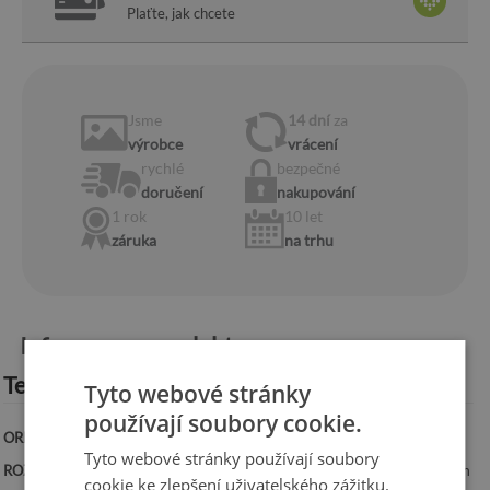
Plaťte, jak chcete
Jsme
14 dní
za
výrobce
vrácení
rychlé
bezpečné
doručení
nakupování
1 rok
10 let
záruka
na trhu
Informace o produktu:
Technická specifikace:
Tyto webové stránky
používají soubory cookie.
ORIENTACE:
Vodorovná
Tyto webové stránky používají soubory
ROZMĚRY:
100x50 cm, 125x50 cm, 100x70 cm, 120x60 cm, 140x70 cm
cookie ke zlepšení uživatelského zážitku.