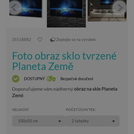
35518882
Zeptejte se na výrobek
Foto obraz sklo tvrzené
Planeta Země
DOSTUPNÝ
Bezpečné doručení
Doporučujeme vám nádherný
obraz na skle Planeta
Země
.
VELIKOST
POČET ÚCHYTEK
100x50 cm
2 úchytky