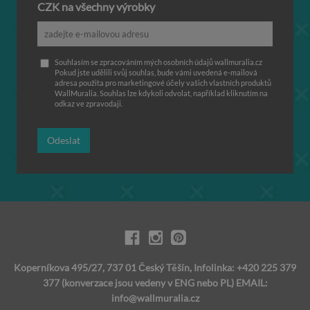
CZK na všechny výrobky
Souhlasím se zpracováním mých osobních údajů wallmuralia.cz
Pokud jste udělili svůj souhlas, bude vámi uvedená e-mailová
adresa použita pro marketingové účely vašich vlastních produktů
WallMuralia. Souhlas lze kdykoli odvolat, například kliknutím na
odkaz ve zpravodaji.
Odeslat
Koperníkova 495/27, 737 01 Český Těšín, Infolinka: +420 225 379
377 (konverzace jsou vedeny v ENG nebo PL) EMAIL:
info@wallmuralia.cz