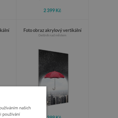
2 399 Kč
kální
Foto obraz akrylový vertikální
Deštník nad městem
Používáním našich
i používání
2 399 Kč