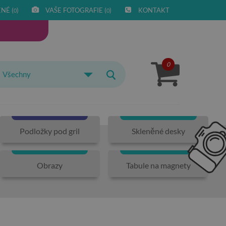
NÉ (
)
VAŠE FOTOGRAFIE (
)
KONTAKT
0
0
0
Všechny
Podložky pod gril
Skleněné desky
Obrazy
Tabule na magnety