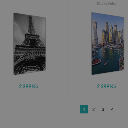
Zátoka Dubaj
2 399 Kč
2 399 Kč
1
2
3
4