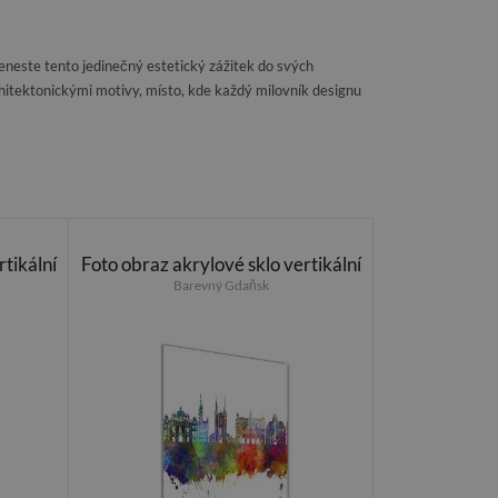
eneste tento jedinečný estetický zážitek do svých
chitektonickými motivy, místo, kde každý milovník designu
rtikální
Foto obraz akrylové sklo vertikální
Barevný Gdaňsk