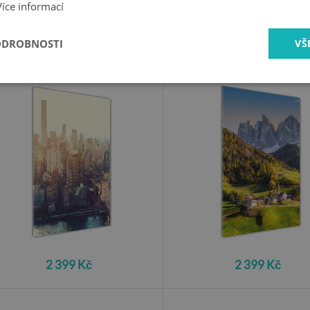
Více informací
ODROBNOSTI
VŠ
oto obraz akrylový vertikální
Foto obraz akrylový verti
Nový York
Mestečko v horách
2 399 Kč
2 399 Kč