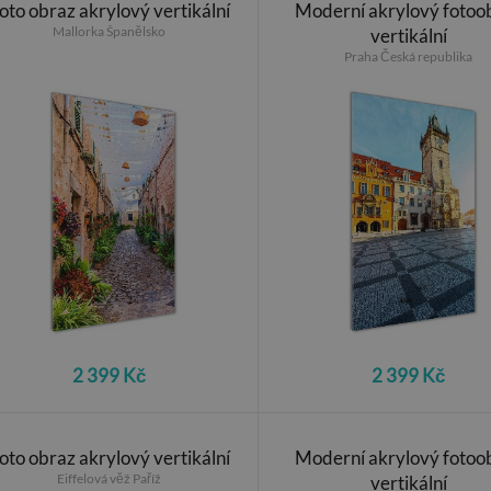
oto obraz akrylový vertikální
Moderní akrylový fotoo
Mallorka Španělsko
vertikální
Praha Česká republika
2 399 Kč
2 399 Kč
oto obraz akrylový vertikální
Moderní akrylový fotoo
Eiffelová věž Paříž
vertikální