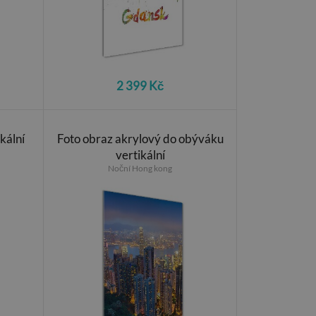
2 399 Kč
kální
Foto obraz akrylový do obýváku
vertikální
Noční Hong kong