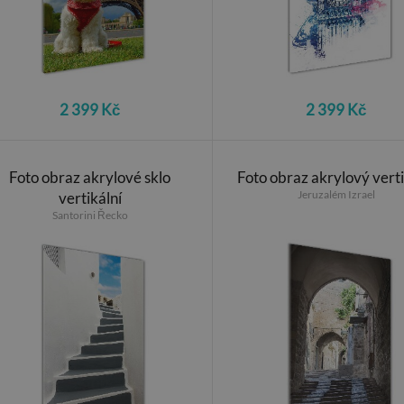
2 399 Kč
2 399 Kč
Foto obraz akrylové sklo
Foto obraz akrylový verti
Jeruzalém Izrael
vertikální
Santorini Řecko