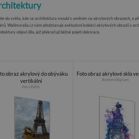
rchitektury
te do světa, kde se architektura snoubí s uměním na akrylových obrazech, a př
iérů. Wallmuralia.cz vám představuje exkluzivní kolekci akrylových obrazů s ar
hitektury objeví díla, jež překračují běžné pojetí dekorace.
to obraz akrylový do obýváku
Foto obraz akrylové sklo ve
Barevný Big Gen
vertikální
Pes v Paříži