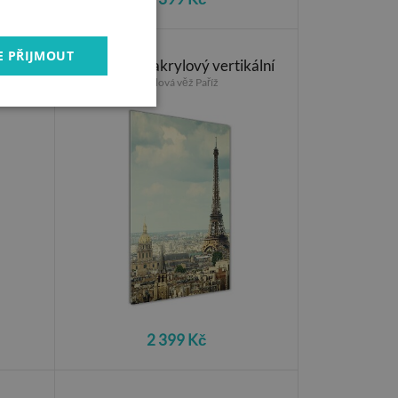
E PŘIJMOUT
kální
Foto obraz akrylový vertikální
Eiffelová věž Paříž
2 399 Kč