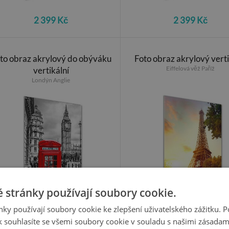
2 399 Kč
2 399 Kč
to obraz akrylový do obýváku
Foto obraz akrylový verti
Eiffelová věž Paříž
vertikální
Londýn Anglie
 stránky používají soubory cookie.
ky používají soubory cookie ke zlepšení uživatelského zážitku. 
 souhlasíte se všemi soubory cookie v souladu s našimi zásadam
2 399 Kč
2 399 Kč