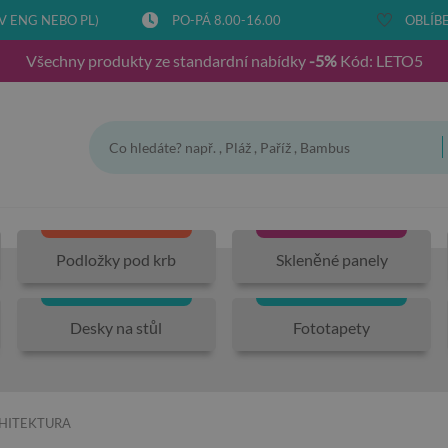
V ENG NEBO PL)
PO-PÁ 8.00-16.00
OBLÍBE
Všechny produkty ze standardní nabídky
-5%
Kód: LETO5
Podložky pod krb
Skleněné panely
Desky na stůl
Fototapety
HITEKTURA