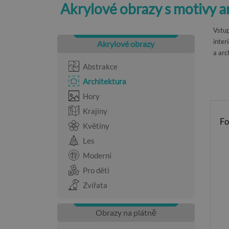
Akrylové obrazy s motivy a
Vstup
inter
Akrylové obrazy
a arc
Abstrakce
Architektura
Hory
Krajiny
Fo
Květiny
Les
Moderní
Pro děti
Zvířata
Obrazy na plátně