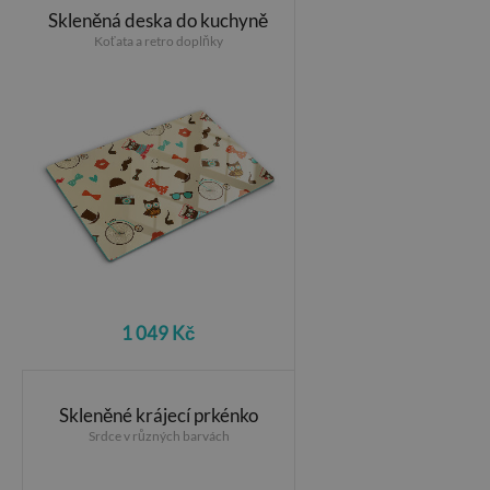
Skleněná deska do kuchyně
Koťata a retro doplňky
1 049 Kč
Skleněné krájecí prkénko
Srdce v různých barvách