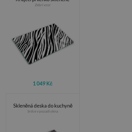
Zebrí vzor
1 049 Kč
Skleněná deska do kuchyně
Srdce v pozadí okna