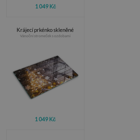
1 049 Kč
Krájecí prkénko skleněné
Vánoční stromeček s ozdobami
1 049 Kč