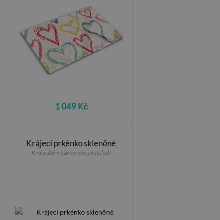
1 049 Kč
Krájecí prkénko skleněné
Krokodýl v barevném prostředí