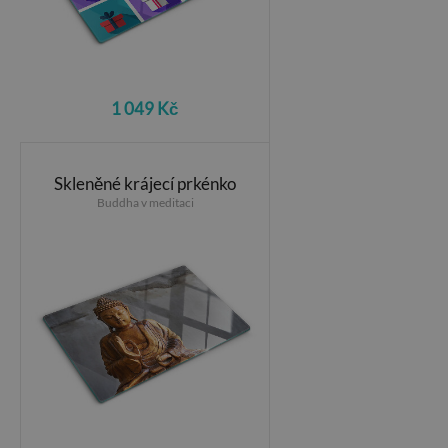
1 049 Kč
Skleněné krájecí prkénko
Buddha v meditaci