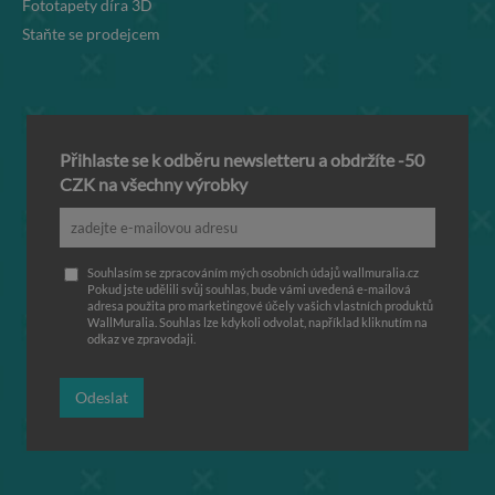
Fototapety díra 3D
Staňte se prodejcem
Přihlaste se k odběru newsletteru a obdržíte -50
CZK na všechny výrobky
Souhlasím se zpracováním mých osobních údajů wallmuralia.cz
Pokud jste udělili svůj souhlas, bude vámi uvedená e-mailová
adresa použita pro marketingové účely vašich vlastních produktů
WallMuralia. Souhlas lze kdykoli odvolat, například kliknutím na
odkaz ve zpravodaji.
Odeslat