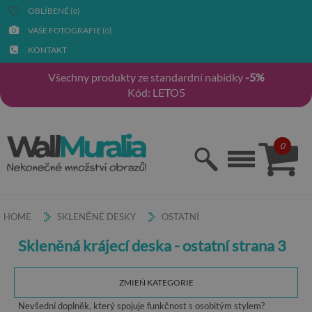
OBLÍBENÉ (
)
0
VAŠE FOTOGRAFIE (
)
0
KONTAKT
Všechny produkty ze standardní nabídky
-5%
Kód: LETO5
0
HOME
SKLENĚNÉ DESKY
OSTATNÍ
Skleněná krájecí deska - ostatní strana 3
ZMIEŃ KATEGORIE
Nevšední doplněk, který spojuje funkčnost s osobitým stylem?