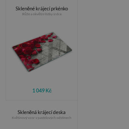
Skleněné krájecí prkénko
Růže a okvětní lístky srdce
1 049 Kč
Skleněná krájecí deska
Květinový vzor v pastelových odstínech