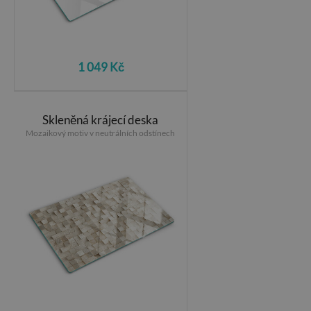
1 049 Kč
Skleněná krájecí deska
Mozaikový motiv v neutrálních odstínech