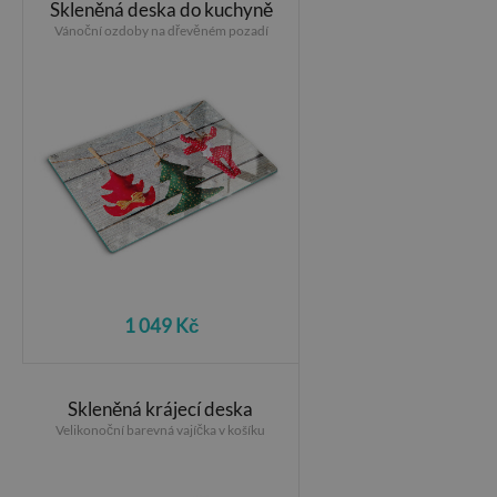
Skleněná deska do kuchyně
Vánoční ozdoby na dřevěném pozadí
1 049 Kč
Skleněná krájecí deska
Velikonoční barevná vajíčka v košíku