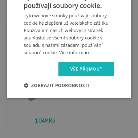
používají soubory cookie.
1 049 Kč
Tyto webové stránky používají soubory
cookie ke zlepšení uživatelského zážitku.
Používáním našich webových stránek
Krájecí prkénko skleněné
souhlasíte se všemi soubory cookie v
Horkovzdušné balóny
souladu s našimi zásadami používání
souborů cookie.
Více informací
VŠE PŘIJMOUT
ZOBRAZIT PODROBNOSTI
1 049 Kč