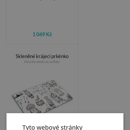
1 049 Kč
Skleněné krájecí prkénko
Etnický motiv se zvířaty
Tyto webové stránky