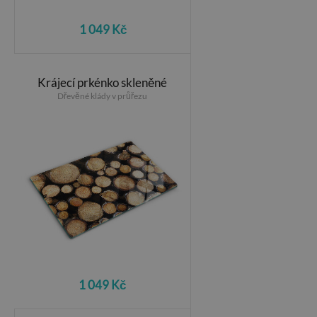
1 049 Kč
Krájecí prkénko skleněné
Dřevěné klády v průřezu
1 049 Kč