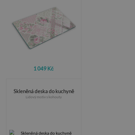
1 049 Kč
Skleněná deska do kuchyně
Lidový motiv s kohouty