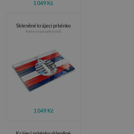
1 049 Kč
Skleněné krájecí prkénko
Kotva na pozadí pruhů
1 049 Kč
Krájecí prkénko skleněné