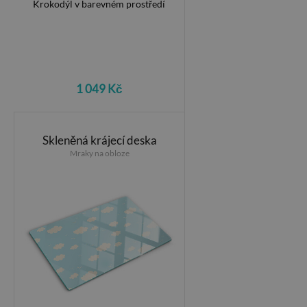
1 049 Kč
Skleněná krájecí deska
Mraky na obloze