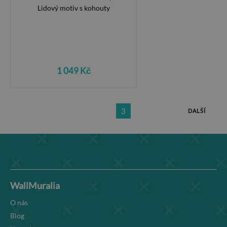
1 049 Kč
3
DALŠÍ
WallMuralia
O nás
Blog