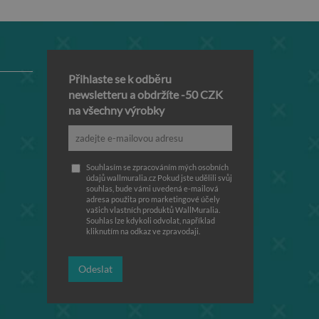
Přihlaste se k odběru
newsletteru a obdržíte -50 CZK
na všechny výrobky
Souhlasím se zpracováním mých osobních
údajů wallmuralia.cz Pokud jste udělili svůj
souhlas, bude vámi uvedená e-mailová
adresa použita pro marketingové účely
vašich vlastních produktů WallMuralia.
Souhlas lze kdykoli odvolat, například
kliknutím na odkaz ve zpravodaji.
Odeslat