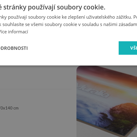
 stránky používají soubory cookie.
e. Skleněný obraz Most New York se bude hodit jak do malé, tak i d
ky používají soubory cookie ke zlepšení uživatelského zážitku. 
 souhlasíte se všemi soubory cookie v souladu s našimi zásadam
Více informací
rychlé
bezpečné
doručení
nakupování
ODROBNOSTI
VŠ
 70x140 cm