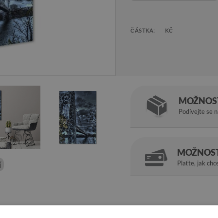
ČÁSTKA:
KČ
MOŽNOST
Podívejte se 
MOŽNOST
í
Plaťte, jak chc
t New York
.
Skleněný fotoobraz Most New York
se určitě bude líb