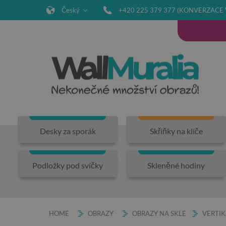
Český
+420 225 379 377 (KONVERZACE 
Desky za sporák
Skříňky na klíče
Podložky pod svíčky
Skleněné hodiny
HOME
OBRAZY
OBRAZY NA SKLE
VERTIK