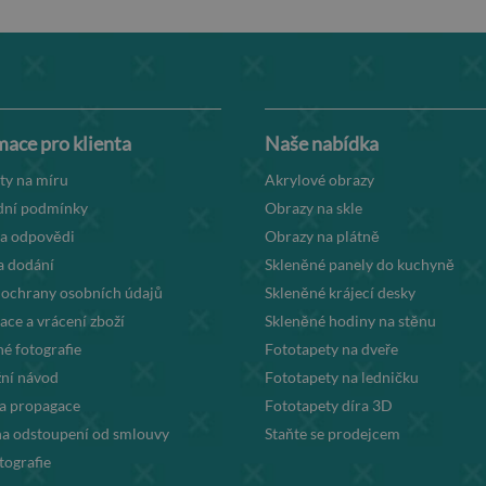
mace pro klienta
Naše nabídka
ty na míru
Akrylové obrazy
ní podmínky
Obrazy na skle
 a odpovědi
Obrazy na plátně
a dodání
Skleněné panely do kuchyně
 ochrany osobních údajů
Skleněné krájecí desky
ce a vrácení zboží
Skleněné hodiny na stěnu
é fotografie
Fototapety na dveře
ní návod
Fototapety na ledničku
la propagace
Fototapety díra 3D
na odstoupení od smlouvy
Staňte se prodejcem
tografie