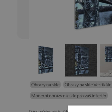
01
/
14
Obrazy na skle
Obrazy na skle Vertikáln
Moderní obrazy na skle pro váš interiér
Doporučujeme vám
nádherný obraz na skle Mos