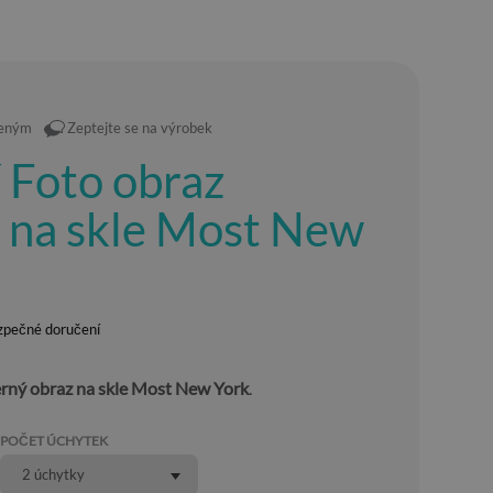
íbeným
Zeptejte se na výrobek
í Foto obraz
e na skle Most New
zpečné doručení
rný obraz na skle Most New York
.
POČET ÚCHYTEK
2 úchytky