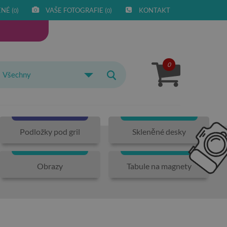
NÉ (
)
VAŠE FOTOGRAFIE (
)
KONTAKT
0
0
0
Všechny
Podložky pod gril
Skleněné desky
Obrazy
Tabule na magnety