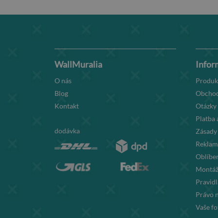
WallMuralia
Infor
O nás
Produk
Blog
Obchod
Kontakt
Otázky
Platba 
dodávka
Zásady
Reklama
Oblíben
Montáž
Pravid
Právo 
Vaše fo