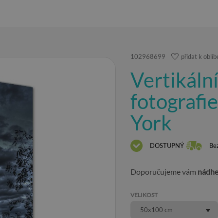
102968699
přidat k obl
Vertikáln
fotografi
York
DOSTUPNÝ
Be
Doporučujeme vám
nádhe
VELIKOST
50x100 cm