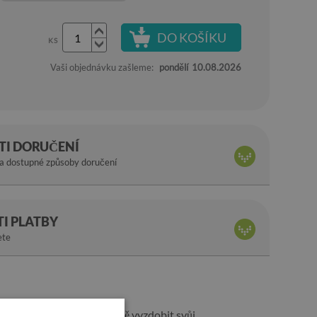
DO KOŠÍKU
KS
Vaši objednávku zašleme:
pondělí
10.08.2026
I DORUČENÍ
na dostupné způsoby doručení
I PLATBY
ete
it každému, kdo chce vkusně vyzdobit svůj