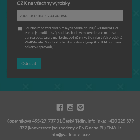
CZK na všechny výrobky
Souhlasím se zpracováním mých osobních údajů wallmuralia.cz
Pokud jste udělili svůj souhlas, bude vámi uvedená e-mailová
adresa použita pro marketingové účely vašich vlastních produktů
WallMuralia. Souhlas lze kdykoli odvolat, například kliknutím na
odkaz ve zpravodaji.
Odeslat
Koperníkova 495/27, 737 01 Český Těšín, Infolinka: +420 225 379
377 (konverzace jsou vedeny v ENG nebo PL) EMAIL:
info@wallmuralia.cz