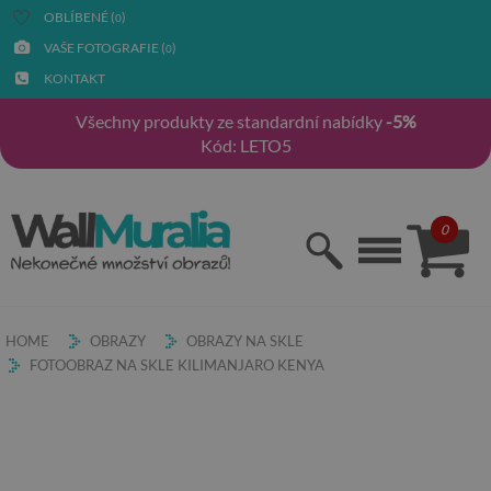
OBLÍBENÉ (
)
0
VAŠE FOTOGRAFIE (
)
0
KONTAKT
Všechny produkty ze standardní nabídky
-5%
Kód: LETO5
0
HOME
OBRAZY
OBRAZY NA SKLE
FOTOOBRAZ NA SKLE KILIMANJARO KENYA