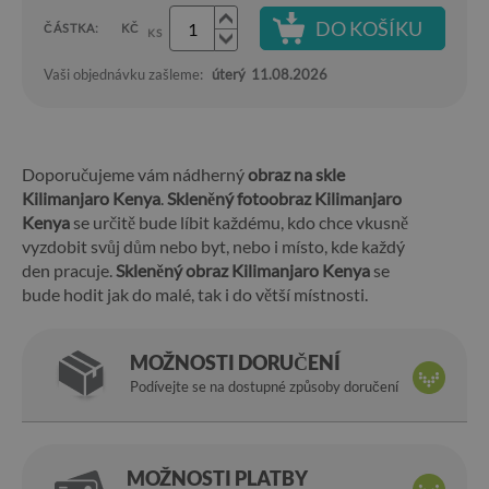
DO KOŠÍKU
ČÁSTKA:
KČ
KS
Vaši objednávku zašleme:
úterý
11.08.2026
Doporučujeme vám nádherný
obraz na skle
Kilimanjaro Kenya
.
Skleněný fotoobraz Kilimanjaro
Kenya
se určitě bude líbit každému, kdo chce vkusně
vyzdobit svůj dům nebo byt, nebo i místo, kde každý
den pracuje.
Skleněný obraz Kilimanjaro Kenya
se
bude hodit jak do malé, tak i do větší místnosti.
MOŽNOSTI DORUČENÍ
Podívejte se na dostupné způsoby doručení
MOŽNOSTI PLATBY