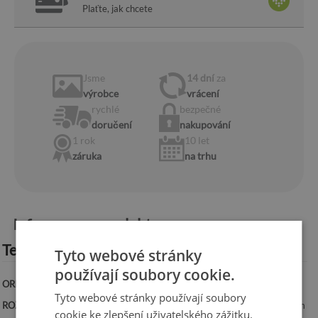
Plaťte, jak chcete
Jsme
14 dní
za
výrobce
vrácení
rychlé
bezpečné
doručení
nakupování
1 rok
10 let
záruka
na trhu
Informace o produktu:
Technická specifikace:
Tyto webové stránky
používají soubory cookie.
ORIENTACE:
Vodorovná
Tyto webové stránky používají soubory
ROZMĚRY:
100x50 cm, 125x50 cm, 100x70 cm, 120x60 cm, 140x70 cm
cookie ke zlepšení uživatelského zážitku.