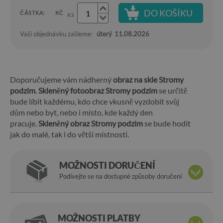
DO KOŠÍKU
ČÁSTKA:
KČ
KS
Vaši objednávku zašleme:
úterý
11.08.2026
Doporučujeme vám nádherný
obraz na skle Stromy
podzim
.
Skleněný fotoobraz Stromy podzim
se určitě
bude líbit každému, kdo chce vkusně vyzdobit svůj
dům nebo byt, nebo i místo, kde každý den
pracuje.
Skleněný obraz Stromy podzim
se bude hodit
jak do malé, tak i do větší místnosti.
MOŽNOSTI DORUČENÍ
Podívejte se na dostupné způsoby doručení
MOŽNOSTI PLATBY