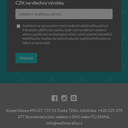
CZK na všechny výrobky
Souhlasím se zpracováním mých osobních údajů wallmuralia.cz
Pokud jste udělili svůj souhlas, bude vámi uvedená e-mailová
adresa použita pro marketingové účely vašich vlastních produktů
WallMuralia. Souhlas lze kdykoli odvolat, například kliknutím na
odkaz ve zpravodaji.
Odeslat
Koperníkova 495/27, 737 01 Český Těšín, Infolinka: +420 225 379
377 (konverzace jsou vedeny v ENG nebo PL) EMAIL:
info@wallmuralia.cz