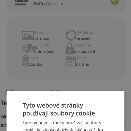
Plaťte, jak chcete
Jsme
14 dní
za
výrobce
vrácení
rychlé
bezpečné
doručení
nakupování
1 rok
10 let
záruka
na trhu
Informace o produktu:
Technická specifikace:
Tyto webové stránky
používají soubory cookie.
ORIENTACE:
Vodorovná
Tyto webové stránky používají soubory
ROZMĚRY:
100x50 cm, 125x50 cm, 100x70 cm, 120x60 cm, 140x70 cm
cookie ke zlepšení uživatelského zážitku.