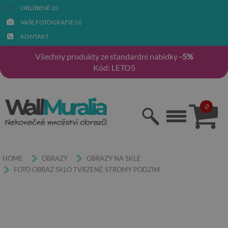
OBLÍBENÉ (
)
0
VAŠE FOTOGRAFIE (
)
0
KONTAKT
Všechny produkty ze standardní nabídky
-5%
Kód: LETO5
0
HOME
OBRAZY
OBRAZY NA SKLE
FOTO OBRAZ SKLO TVRZENÉ STROMY PODZIM