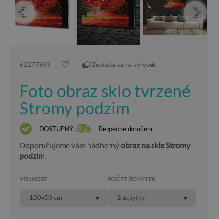
62277653
Zeptejte se na výrobek
Foto obraz sklo tvrzené
Stromy podzim
DOSTUPNÝ
Bezpečné doručení
Doporučujeme vám nádherný
obraz na skle Stromy
podzim
.
VELIKOST
POČET ÚCHYTEK
100x50 cm
2 úchytky