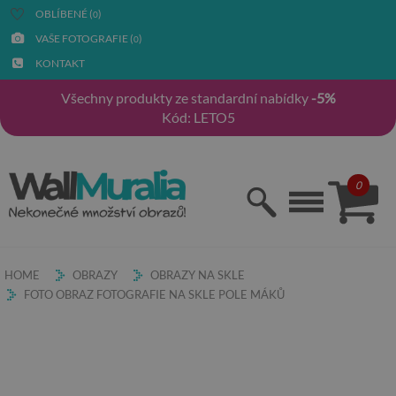
OBLÍBENÉ (
)
0
VAŠE FOTOGRAFIE (
)
0
KONTAKT
Všechny produkty ze standardní nabídky
-5%
Kód: LETO5
0
HOME
OBRAZY
OBRAZY NA SKLE
FOTO OBRAZ FOTOGRAFIE NA SKLE POLE MÁKŮ