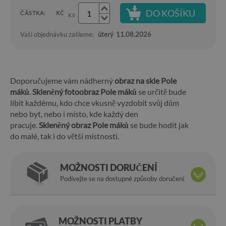
DO KOŠÍKU
ČÁSTKA:
KČ
KS
Vaši objednávku zašleme:
úterý
11.08.2026
Doporučujeme vám nádherný
obraz na skle Pole
máků
.
Skleněný fotoobraz Pole máků
se určitě bude
líbit každému, kdo chce vkusně vyzdobit svůj dům
nebo byt, nebo i místo, kde každý den
pracuje.
Skleněný obraz Pole máků
se bude hodit jak
do malé, tak i do větší místnosti.
MOŽNOSTI DORUČENÍ
Podívejte se na dostupné způsoby doručení
MOŽNOSTI PLATBY