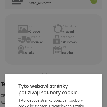
Plaťte, jak chcete
Jsme
14 dní
za
výrobce
vrácení
rychlé
bezpečné
doručení
nakupování
1 rok
10 let
záruka
na trhu
Informace o produktu:
Technická specifikace:
Tyto webové stránky
používají soubory cookie.
ORIENTACE:
Vodorovná
Tyto webové stránky používají soubory
ROZMĚRY:
100x50 cm, 125x50 cm, 100x70 cm, 120x60 cm, 140x70 cm
cookie ke zlepšení uživatelského zážitku.