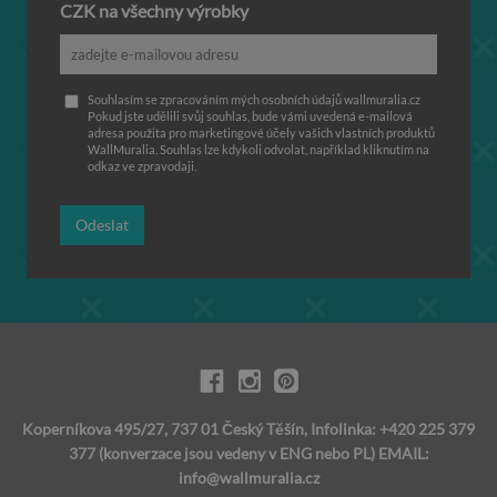
CZK na všechny výrobky
Souhlasím se zpracováním mých osobních údajů wallmuralia.cz
Pokud jste udělili svůj souhlas, bude vámi uvedená e-mailová
adresa použita pro marketingové účely vašich vlastních produktů
WallMuralia. Souhlas lze kdykoli odvolat, například kliknutím na
odkaz ve zpravodaji.
Odeslat
Koperníkova 495/27, 737 01 Český Těšín, Infolinka: +420 225 379
377 (konverzace jsou vedeny v ENG nebo PL) EMAIL:
info@wallmuralia.cz