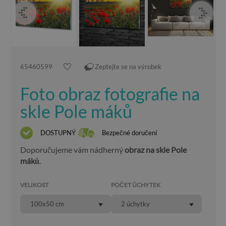
65460599
Zeptejte se na výrobek
Foto obraz fotografie na
skle Pole máků
DOSTUPNÝ
Bezpečné doručení
Doporučujeme vám nádherný
obraz na skle Pole
máků
.
VELIKOST
POČET ÚCHYTEK
100x50 cm
2 úchytky