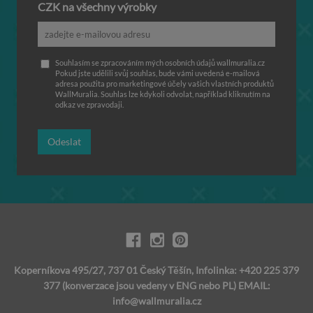
CZK na všechny výrobky
Souhlasím se zpracováním mých osobních údajů wallmuralia.cz
Pokud jste udělili svůj souhlas, bude vámi uvedená e-mailová
adresa použita pro marketingové účely vašich vlastních produktů
WallMuralia. Souhlas lze kdykoli odvolat, například kliknutím na
odkaz ve zpravodaji.
Odeslat
Koperníkova 495/27, 737 01 Český Těšín, Infolinka: +420 225 379
377 (konverzace jsou vedeny v ENG nebo PL) EMAIL:
info@wallmuralia.cz