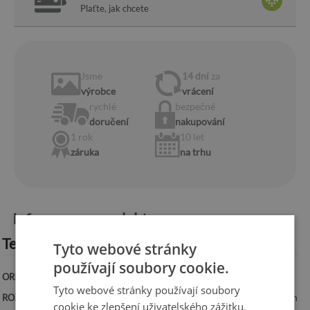
Plaťte, jak chcete
Jsme
14 dní
za
výrobce
vrácení
rychlé
bezpečné
doručení
nakupování
1 rok
10 let
záruka
na trhu
Informace o produktu:
Technická specifikace:
Tyto webové stránky
používají soubory cookie.
ORIENTACE:
Svislá
Tyto webové stránky používají soubory
ROZMĚRY:
50x100 cm, 50x125 cm, 70x100 cm, 60x120 cm, 70x140 cm
cookie ke zlepšení uživatelského zážitku.