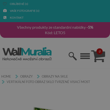
OBLÍBENÉ (
)
0
VAŠE FOTOGRAFIE (
)
0
KONTAKT
Všechny produkty ze standardní nabídky
-5%
Kód: LETO5
0
HOME
OBRAZY
OBRAZY NA SKLE
VERTIKÁLNÍ FOTO OBRAZ SKLO TVRZENÉ VISACÍ MOST