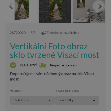
28720020
Zeptejte se na výrobek
Vertikální Foto obraz
sklo tvrzené Visací most
DOSTUPNÝ
Bezpečné doručení
Doporučujeme vám
nádherný obraz na skle Visací
most
.
VELIKOST
POČET ÚCHYTEK
50x100 cm
2 úchytky