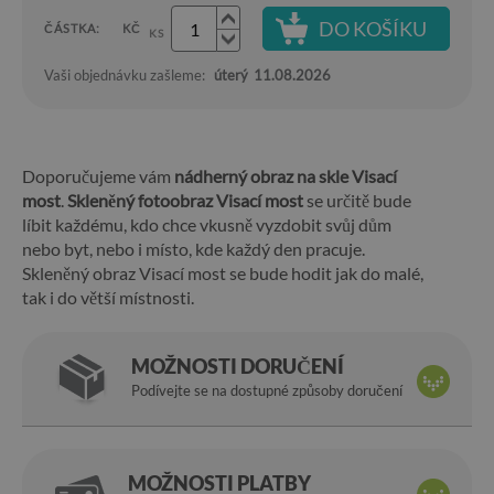
DO KOŠÍKU
ČÁSTKA:
KČ
KS
Vaši objednávku zašleme:
úterý
11.08.2026
Doporučujeme vám
nádherný obraz na skle Visací
most
.
Skleněný fotoobraz Visací most
se určitě bude
líbit každému, kdo chce vkusně vyzdobit svůj dům
nebo byt, nebo i místo, kde každý den pracuje.
Skleněný obraz Visací most se bude hodit jak do malé,
tak i do větší místnosti.
MOŽNOSTI DORUČENÍ
Podívejte se na dostupné způsoby doručení
MOŽNOSTI PLATBY