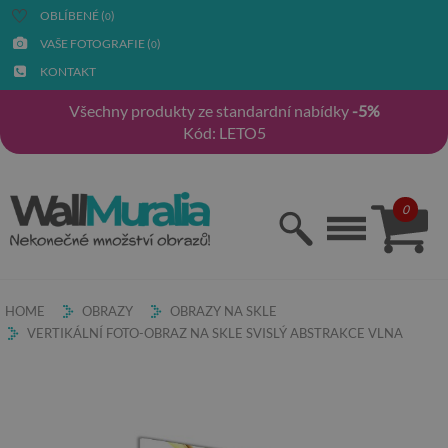
OBLÍBENÉ (
)
0
VAŠE FOTOGRAFIE (
)
0
KONTAKT
Všechny produkty ze standardní nabídky
-5%
Kód: LETO5
0
HOME
OBRAZY
OBRAZY NA SKLE
VERTIKÁLNÍ FOTO-OBRAZ NA SKLE SVISLÝ ABSTRAKCE VLNA