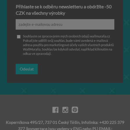
Přihlaste se k odběru newsletteru a obdržíte -50
CZK na všechny výrobky
Souhlasím se zpracováním mých osobních údajů wallmuralia.cz
Pokud jste udělili svůj souhlas, bude vámi uvedená e-mailová
adresa použita pro marketingové účely vašich vlastních produktů
WallMuralia. Souhlas lze kdykoli odvolat, například kliknutím na
odkaz ve zpravodaji.
Odeslat
Koperníkova 495/27, 737 01 Český Těšín, Infolinka: +420 225 379
377 (konverzace jsou vedeny v ENG nebo PL) EMAIL: