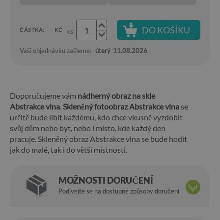
DO KOŠÍKU
ČÁSTKA:
KČ
KS
Vaši objednávku zašleme:
úterý
11.08.2026
Doporučujeme vám
nádherný obraz na skle
Abstrakce vlna
.
Skleněný fotoobraz Abstrakce vlna
se
určitě bude líbit každému, kdo chce vkusně vyzdobit
svůj dům nebo byt, nebo i místo, kde každý den
pracuje. Skleněný obraz Abstrakce vlna se bude hodit
jak do malé, tak i do větší místnosti.
MOŽNOSTI DORUČENÍ
Podívejte se na dostupné způsoby doručení