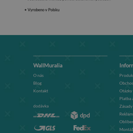
• Vyrobeno v Polsku
WallMuralia
Infor
O nás
Produk
Blog
Obchod
Kontakt
Otázky
Platba 
dodávka
Zásady
Reklama
Oblíben
Montáž