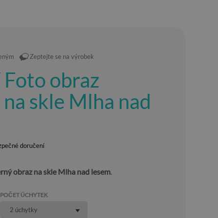
íbeným
Zeptejte se na výrobek
í Foto obraz
e na skle Mlha nad
zpečné doručení
rný obraz na skle Mlha nad lesem
.
POČET ÚCHYTEK
2 úchytky