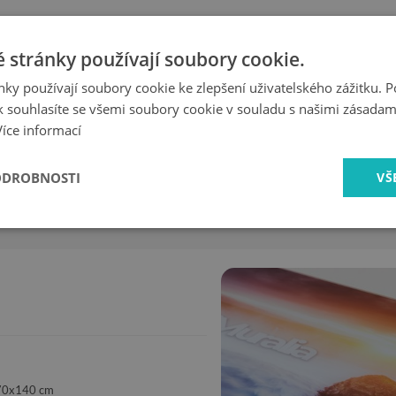
 stránky používají soubory cookie.
a nad lesem
.
Skleněný fotoobraz Mlha nad lesem
se určitě bude líb
ky používají soubory cookie ke zlepšení uživatelského zážitku. 
. Skleněný obraz Mlha nad lesem se bude hodit jak do malé, tak i d
 souhlasíte se všemi soubory cookie v souladu s našimi zásadam
Více informací
ODROBNOSTI
VŠ
rychlé
bezpečné
doručení
nakupování
 70x140 cm