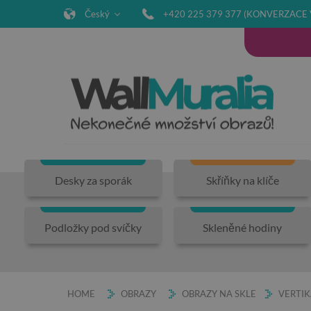
Český
+420 225 379 377 (KONVERZACE 
Desky za sporák
Skříňky na klíče
Podložky pod svíčky
Skleněné hodiny
HOME
OBRAZY
OBRAZY NA SKLE
VERTIK