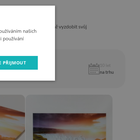
it každému, kdo chce vkusně vyzdobit svůj
Používáním našich
o větší místnosti.
i používání
E PŘIJMOUT
1 rok
10 let
záruka
na trhu