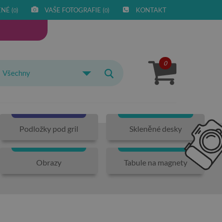
NÉ (
)
VAŠE FOTOGRAFIE (
)
KONTAKT
0
0
0
Všechny
Podložky pod gril
Skleněné desky
Obrazy
Tabule na magnety