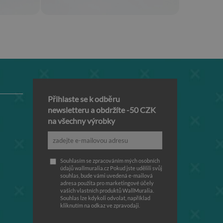
Přihlaste se k odběru
newsletteru a obdržíte -50 CZK
na všechny výrobky
Souhlasím se zpracováním mých osobních
údajů wallmuralia.cz Pokud jste udělili svůj
souhlas, bude vámi uvedená e-mailová
adresa použita pro marketingové účely
vašich vlastních produktů WallMuralia.
Souhlas lze kdykoli odvolat, například
kliknutím na odkaz ve zpravodaji.