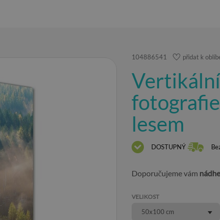
104886541
přidat k obl
Vertikáln
fotografi
lesem
DOSTUPNÝ
Be
Doporučujeme vám
nádhe
VELIKOST
50x100 cm