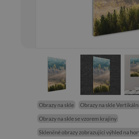
01
/
14
Obrazy na skle
Obrazy na skle Vertikáln
Obrazy na skle se vzorem krajiny
Skleněné obrazy zobrazující výhled na hor