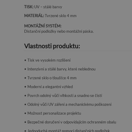
TISK:
UV – stálé barvy
MATERIÁL:
Tvrzené sklo 4 mm
MONTÁŽNÍ SYSTÉM:
Distanční podložky nebo montážní páska.
Vlastnosti produktu:
• Tisk ve vysokém rozlišení
• Intenzivní a stálé barvy, které neblednou
• Tvrzené sklo o tloušťce 4 mm
• Moderní a elegantní vzhled
• Povrch odolný vůči vlhkosti a snadno se čistí
• Odolný vůči UV záření a mechanickému poškození
• Možnost personalizace projektu
• Bezpečné doručení v odpovídajícím ochranném obalu
• Jednoduchá montáž pomocí distančních podložek