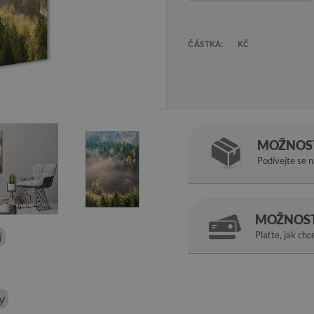
ČÁSTKA:
KČ
MOŽNOST
Podívejte se 
MOŽNOST
í
Plaťte, jak chc
y