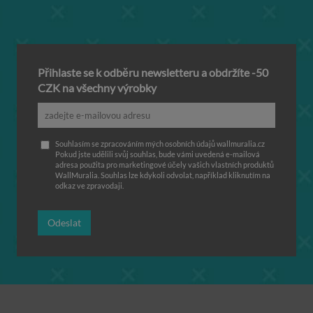
Přihlaste se k odběru newsletteru a obdržíte -50
CZK na všechny výrobky
Souhlasím se zpracováním mých osobních údajů wallmuralia.cz
Pokud jste udělili svůj souhlas, bude vámi uvedená e-mailová
adresa použita pro marketingové účely vašich vlastních produktů
WallMuralia. Souhlas lze kdykoli odvolat, například kliknutím na
odkaz ve zpravodaji.
Odeslat