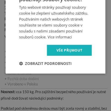
ROZMĚRY:
100x100 cm,
Tyto webové stránky používají soubory
70x80 cm
cookie ke zlepšení uživatelského zážitku.
TLOUŠŤKA:
4 mm
POVRCH:
Používáním našich webových stránek
lesklý, hladký
povrch
souhlasíte se všemi soubory cookie v
MATERIÁL:
tvrzené sklo
souladu s našimi zásadami používání
Vlastnosti produktu:
souborů cookie.
Více informací
VŠE PŘIJMOUT
• Broušené hrany
• Snadné čištění
• Vysoká propustnost světla
ZOBRAZIT PODROBNOSTI
• Odolné vůči povětrnostním vlivům
• Tovární záruka
• Rychlá doba dodání
•
Vyrobeno v Polsku
Nosnost:
cca 150 kg. Pro zajištění bezpečného používání je nutné
přísně dodržovat následující podmínky:
Podklad pod skleněnou deskou musí být zcela rovný a stabilní, bez