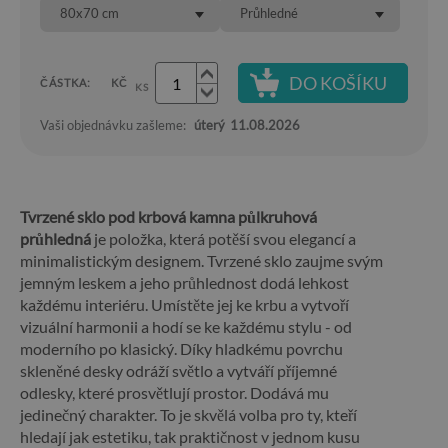
80x70 cm
Průhledné
DO KOŠÍKU
ČÁSTKA:
KČ
KS
Vaši objednávku zašleme:
úterý
11.08.2026
Tvrzené sklo pod krbová kamna půlkruhová
průhledná
je položka, která potěší svou elegancí a
minimalistickým designem. Tvrzené sklo zaujme svým
jemným leskem a jeho průhlednost dodá lehkost
každému interiéru. Umístěte jej ke krbu a vytvoří
vizuální harmonii a hodí se ke každému stylu - od
moderního po klasický. Díky hladkému povrchu
skleněné desky odráží světlo a vytváří příjemné
odlesky, které prosvětlují prostor. Dodává mu
jedinečný charakter. To je skvělá volba pro ty, kteří
hledají jak estetiku, tak praktičnost v jednom kusu