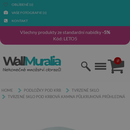
OBLÍBENÉ (
)
0
VAŠE FOTOGRAFIE (
)
0
KONTAKT
Všechny produkty ze standardní nabídky
-5%
Kód: LETO5
0
HOME
PODLOŽKY POD KRB
TVRZENÉ SKLO
TVRZENÉ SKLO POD KRBOVÁ KAMNA PŮLKRUHOVÁ PRŮHLEDNÁ