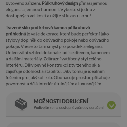
bytového zařízení.
Půlkruhový design
přináší jemnou
eleganci a jemnou harmonii. Vyberte si jednu z
dostupných velikostí a užijte si luxus u krbu!
Tvrzené sklo pod krbová kamna půlkruhová
průhledná
je vaše dekorace, která bude perfektní jako
stylový doplněk do obývacího pokoje nebo obývacího
pokoje. Vnese to tam smysl pro pořádek a eleganci.
Univerzální vzhled dokonale ladí se dřevem, kamenem
a dalšími materiály. Zdůrazní vytříbený styl celého
interiéru. Díky pevné konstrukci z tvrzeného skla
zajišťuje odolnost a stabilitu. Díky tomu je ideálním
řešením pro jakýkoli krb. Obohacuje prostor, přitahuje
pozornost a dělá interiér útulnějším a luxusnějším.
MOŽNOSTI DORUČENÍ
Podívejte se na dostupné způsoby doručení