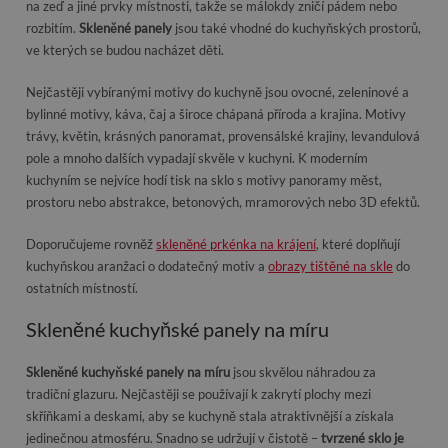
na zeď a jiné prvky místnosti, takže se málokdy zničí pádem nebo
rozbitím.
Skleněné panely
jsou také vhodné do kuchyňských prostorů,
ve kterých se budou nacházet děti.
Nejčastěji vybíranými motivy do kuchyně jsou ovocné, zeleninové a
bylinné motivy, káva, čaj a široce chápaná příroda a krajina. Motivy
trávy, květin, krásných panoramat, provensálské krajiny, levandulová
pole a mnoho dalších vypadají skvěle v kuchyni. K moderním
kuchyním se nejvíce hodí tisk na sklo s motivy panoramy měst,
prostoru nebo abstrakce, betonových, mramorových nebo 3D efektů.
Doporučujeme rovněž
skleněné prkénka na krájení
, které doplňují
kuchyňskou aranžaci o dodatečný motiv a
obrazy tištěné na skle
do
ostatních místností.
Skleněné kuchyňské panely na míru
Skleněné kuchyňské panely na míru
jsou skvělou náhradou za
tradiční glazuru. Nejčastěji se používají k zakrytí plochy mezi
skříňkami a deskami, aby se kuchyně stala atraktivnější a získala
jedinečnou atmosféru. Snadno se udržují v čistotě –
tvrzené sklo je