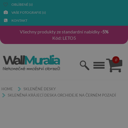
OBLÍBENÉ (
)
0
VAŠE FOTOGRAFIE (
)
0
KONTAKT
Všechny produkty ze standardní nabídky
-5%
Kód: LETO5
0
HOME
SKLENĚNÉ DESKY
SKLENĚNÁ KRÁJECÍ DESKA ORCHIDEJE NA ČERNÉM POZADÍ