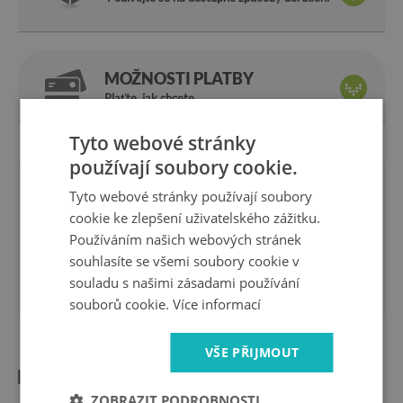
MOŽNOSTI PLATBY
Plaťte, jak chcete
Tyto webové stránky
používají soubory cookie.
Jsme
14 dní
za
Tyto webové stránky používají soubory
výrobce
vrácení
cookie ke zlepšení uživatelského zážitku.
bezpečné
rychlé
Používáním našich webových stránek
nakupování
doručení
souhlasíte se všemi soubory cookie v
1 rok
10 let
souladu s našimi zásadami používání
záruka
na trhu
souborů cookie.
Více informací
VŠE PŘIJMOUT
Informace o produktu:
ZOBRAZIT PODROBNOSTI