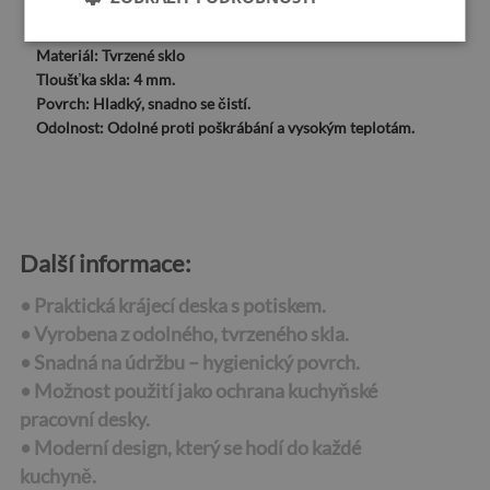
Tvrd:
Obdélníkové
Rozměry:
80x52 cm, 2 kusy 40x52 cm.
Materiál:
Tvrzené sklo
Tloušťka skla:
4 mm.
Povrch:
Hladký, snadno se čistí.
Odolnost:
Odolné proti poškrábání a vysokým teplotám.
Další informace:
• Praktická krájecí deska s potiskem.
• Vyrobena z odolného, tvrzeného skla.
• Snadná na údržbu – hygienický povrch.
• Možnost použití jako ochrana kuchyňské
pracovní desky.
• Moderní design, který se hodí do každé
kuchyně.