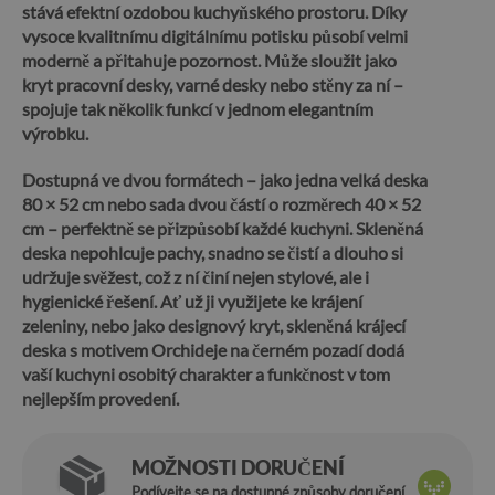
stává efektní ozdobou kuchyňského prostoru. Díky
vysoce kvalitnímu digitálnímu potisku působí velmi
moderně a přitahuje pozornost. Může sloužit jako
kryt pracovní desky, varné desky nebo stěny za ní –
spojuje tak několik funkcí v jednom elegantním
výrobku.
Dostupná ve dvou formátech – jako jedna velká deska
80 × 52 cm nebo sada dvou částí o rozměrech 40 × 52
cm – perfektně se přizpůsobí každé kuchyni.
Skleněná
deska nepohlcuje pachy, snadno se čistí a dlouho si
udržuje svěžest, což z ní činí nejen stylové, ale i
hygienické řešení.
Ať už ji využijete ke krájení
zeleniny, nebo jako designový kryt, skleněná krájecí
deska s motivem Orchideje na černém pozadí dodá
vaší kuchyni osobitý charakter a funkčnost v tom
nejlepším provedení.
MOŽNOSTI DORUČENÍ
Podívejte se na dostupné způsoby doručení