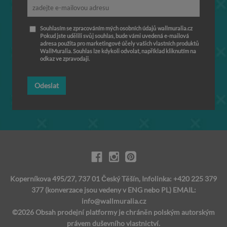
Souhlasím se zpracováním mých osobních údajů wallmuralia.cz
Pokud jste udělili svůj souhlas, bude vámi uvedená e-mailová
adresa použita pro marketingové účely vašich vlastních produktů
WallMuralia. Souhlas lze kdykoli odvolat, například kliknutím na
odkaz ve zpravodaji.
Odeslat
Koperníkova 495/27, 737 01 Český Těšín, Infolinka: +420 225 379
377 (konverzace jsou vedeny v ENG nebo PL) EMAIL:
info@wallmuralia.cz
©2026 Obsah prodejní platformy je chráněn polským autorským
právem duševního vlastnictví.