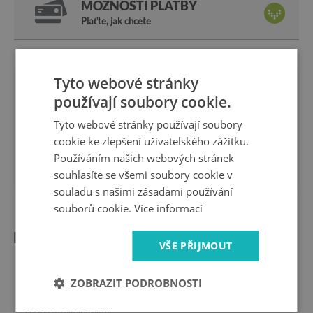
MOŽNOSTI PLATBY
Plaťte, jak chcete
Tyto webové stránky
Jsme
14 dní
za
používají soubory cookie.
výrobce
vrácení
bezpečné
rychlé
Tyto webové stránky používají soubory
nakupování
doručení
cookie ke zlepšení uživatelského zážitku.
1 rok
10 let
Používáním našich webových stránek
záruka
na trhu
souhlasíte se všemi soubory cookie v
souladu s našimi zásadami používání
souborů cookie.
Více informací
Informace o produktu:
VŠE PŘIJMOUT
Tvrd:
Obdélníkové
Rozměry:
80x52 cm, 2 kusy 40x52 cm.
ZOBRAZIT PODROBNOSTI
Materiál:
Tvrzené sklo
Tloušťka skla:
4 mm.