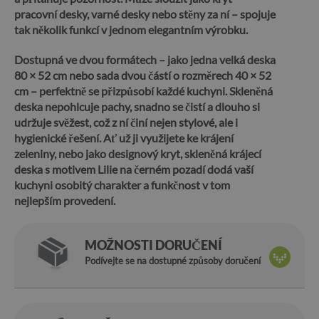
pracovní desky, varné desky nebo stěny za ní – spojuje
tak několik funkcí v jednom elegantním výrobku.
Dostupná ve dvou formátech – jako jedna velká deska
80 × 52 cm nebo sada dvou částí o rozměrech 40 × 52
cm – perfektně se přizpůsobí každé kuchyni.
Skleněná
deska nepohlcuje pachy, snadno se čistí a dlouho si
udržuje svěžest, což z ní činí nejen stylové, ale i
hygienické řešení.
Ať už ji využijete ke krájení
zeleniny, nebo jako designový kryt, skleněná krájecí
deska s motivem Lilie na černém pozadí dodá vaší
kuchyni osobitý charakter a funkčnost v tom
nejlepším provedení.
MOŽNOSTI DORUČENÍ
Podívejte se na dostupné způsoby doručení