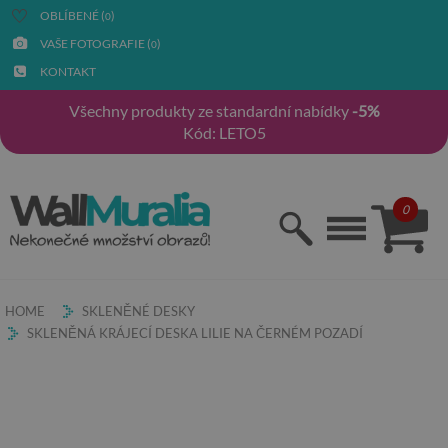
OBLÍBENÉ (
)
0
VAŠE FOTOGRAFIE (
)
0
KONTAKT
Všechny produkty ze standardní nabídky
-5%
Kód: LETO5
0
HOME
SKLENĚNÉ DESKY
SKLENĚNÁ KRÁJECÍ DESKA LILIE NA ČERNÉM POZADÍ