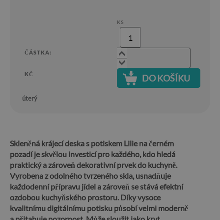
KS
ČÁSTKA:
KČ
DO KOŠÍKU
úterý
Skleněná krájecí deska s potiskem Lilie na černém
pozadí je skvělou investicí pro každého, kdo hledá
praktický a zároveň dekorativní prvek do kuchyně.
Vyrobena z odolného tvrzeného skla, usnadňuje
každodenní přípravu jídel a zároveň se stává efektní
ozdobou kuchyňského prostoru. Díky vysoce
kvalitnímu digitálnímu potisku působí velmi moderně
a přitahuje pozornost. Může sloužit jako kryt