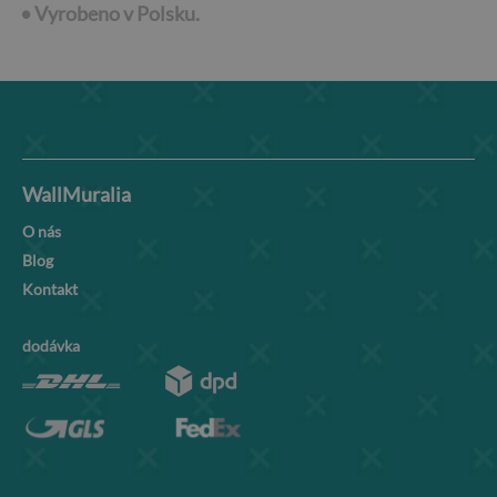
•
Vyrobeno v Polsku.
WallMuralia
O nás
Blog
Kontakt
dodávka