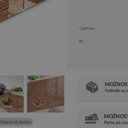
ČÁSTKA:
KČ
MOŽNOST
Podívejte se 
MOŽNOST
Skleněné desky
Plaťte, jak chc