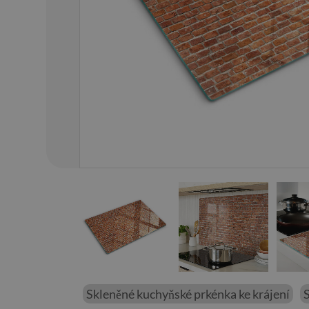
01
/
52
Skleněné kuchyňské prkénka ke krájení