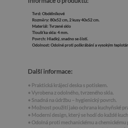
Informace o produktu:
Tvrd:
Obdélníkové
Rozměry:
80x52 cm, 2 kusy 40x52 cm.
Materiál:
Tvrzené sklo
Tloušťka skla:
4 mm.
Povrch:
Hladký, snadno se čistí.
Odolnost:
Odolné proti poškrábání a vysokým teplotá
Další informace:
• Praktická krájecí deska s potiskem.
• Vyrobena z odolného, tvrzeného skla.
• Snadná na údržbu – hygienický povrch.
• Možnost použití jako ochrana kuchyňské pr
• Moderní design, který se hodí do každé kuc
• Odolná proti mechanickému a chemickému 