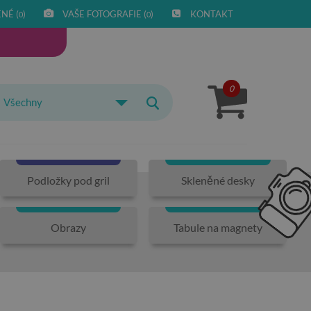
NÉ (
)
VAŠE FOTOGRAFIE (
)
KONTAKT
0
0
0
Všechny
Podložky pod gril
Skleněné desky
Obrazy
Tabule na magnety