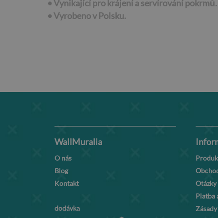
• Vynikající pro krájení a servírování pokrmů.
•
Vyrobeno v Polsku.
WallMuralia
Infor
O nás
Produk
Blog
Obchod
Kontakt
Otázky
Platba 
dodávka
Zásady