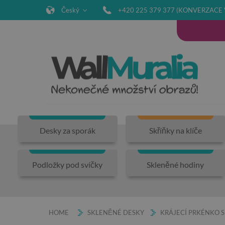
Český
+420 225 379 377 (KONVERZACE 
Desky za sporák
Skříňky na klíče
Podložky pod svíčky
Skleněné hodiny
HOME
SKLENĚNÉ DESKY
KRÁJECÍ PRKÉNKO 