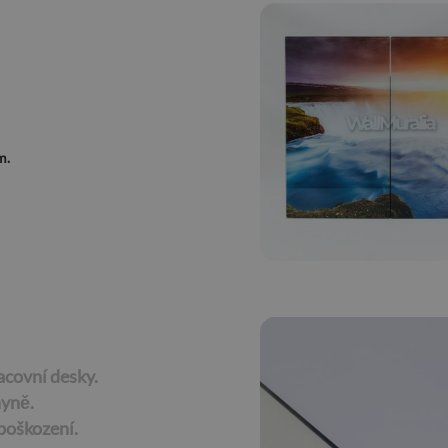
m.
acovní desky.
hyně.
poškození.