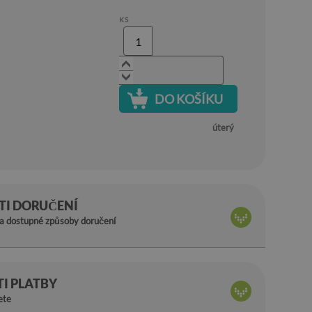
KS
DO KOŠÍKU
úterý
I DORUČENÍ
na dostupné způsoby doručení
I PLATBY
ete