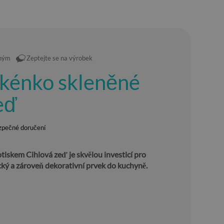
eným
Zeptejte se na výrobek
rkénko skleněné
eď
zpečné doručení
otiskem Cihlová zeď je skvělou investicí pro
cký a zároveň dekorativní prvek do kuchyně.