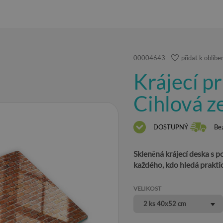
00004643
přidat k oblíb
Krájecí p
Cihlová z
DOSTUPNÝ
Be
Skleněná krájecí deska s p
každého, kdo hledá prakti
VELIKOST
2 ks 40x52 cm