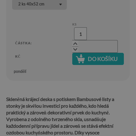
2 ks 40x52 cm
KS
ČÁSTKA:
KČ
DO KOŠÍKU
pondělí
Skleněná krájecí deska s potiskem Bambusové listy a
stonky je skvělou investicí pro každého, kdo hledá
praktický a zároveň dekorativní prvek do kuchyně.
Vyrobena z odolného tvrzeného skla, usnadňuje
každodenní přípravu jídel a zároveň se stává efektní
ozdobou kuchyňského prostoru. Díky vysoce