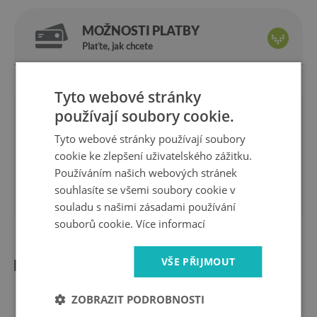
MOŽNOSTI PLATBY
Plaťte, jak chcete
Tyto webové stránky
používají soubory cookie.
Jsme
14 dní
za
výrobce
vrácení
Tyto webové stránky používají soubory
bezpečné
rychlé
cookie ke zlepšení uživatelského zážitku.
nakupování
doručení
Používáním našich webových stránek
1 rok
10 let
souhlasíte se všemi soubory cookie v
záruka
na trhu
souladu s našimi zásadami používání
souborů cookie.
Více informací
VŠE PŘIJMOUT
Informace o produktu:
Tvrd:
Obdélníkové
ZOBRAZIT PODROBNOSTI
Rozměry:
80x52 cm, 2 kusy 40x52 cm.