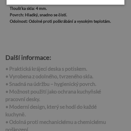
Materiál:
Tvrzené sklo
Tloušťka skla:
4 mm.
Povrch:
Hladký, snadno se čistí.
Odolnost:
Odolné proti poškrábání a vysokým teplotám.
Další informace:
• Praktická krájecí deska s potiskem.
• Vyrobena z odolného, tvrzeného skla.
• Snadná na údržbu – hygienický povrch.
• Možnost použití jako ochrana kuchyňské
pracovní desky.
• Moderní design, který se hodí do každé
kuchyně.
• Odolná proti mechanickému a chemickému
poškození.