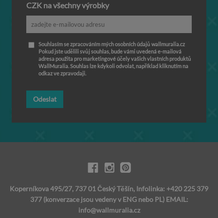
CZK na všechny výrobky
Souhlasím se zpracováním mých osobních údajů wallmuralia.cz
Pokud jste udělili svůj souhlas, bude vámi uvedená e-mailová
adresa použita pro marketingové účely vašich vlastních produktů
WallMuralia. Souhlas lze kdykoli odvolat, například kliknutím na
odkaz ve zpravodaji.
Odeslat
Koperníkova 495/27, 737 01 Český Těšín, Infolinka: +420 225 379
377 (konverzace jsou vedeny v ENG nebo PL) EMAIL:
info@wallmuralia.cz