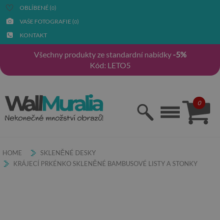
OBLÍBENÉ (
)
0
VAŠE FOTOGRAFIE (
)
0
KONTAKT
Všechny produkty ze standardní nabídky
-5%
Kód: LETO5
0
HOME
SKLENĚNÉ DESKY
KRÁJECÍ PRKÉNKO SKLENĚNÉ BAMBUSOVÉ LISTY A STONKY