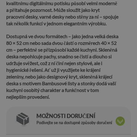
kvalitnímu digitálnímu potisku působí velmi moderně
a přitahuje pozornost. Může sloužit jako kryt
pracovní desky, varné desky nebo stěny za ní – spojuje
tak několik funkcí v jednom elegantním výrobku.
Dostupná ve dvou formátech – jako jedna velká deska
80 × 52 cm nebo sada dvou částí o rozměrech 40 × 52
cm – perfektně se přizpůsobí každé kuchyni.
Skleněná
deska nepohlcuje pachy, snadno se čistí a dlouho si
udržuje svěžest, což z ní činí nejen stylové, ale i
hygienické řešení.
Ať už ji využijete ke krájení
zeleniny, nebo jako designový kryt, skleněná krájecí
deska s motivem Bambusové listy a stonky dodá vaší
kuchyni osobitý charakter a funkčnost v tom
nejlepším provedení.
MOŽNOSTI DORUČENÍ
Podívejte se na dostupné způsoby doručení