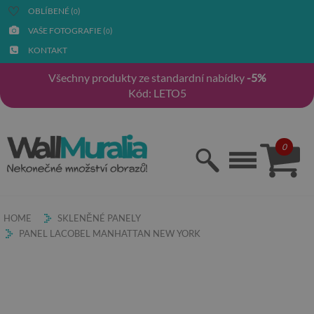
OBLÍBENÉ (
)
0
VAŠE FOTOGRAFIE (
)
0
KONTAKT
Všechny produkty ze standardní nabídky
-5%
Kód: LETO5
0
HOME
SKLENĚNÉ PANELY
PANEL LACOBEL MANHATTAN NEW YORK