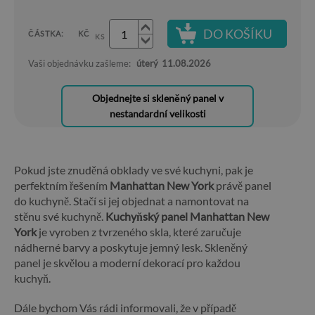
DO KOŠÍKU
ČÁSTKA:
KČ
KS
Vaši objednávku zašleme:
úterý
11.08.2026
Objednejte si skleněný panel v
nestandardní velikosti
Pokud jste znuděná obklady ve své kuchyni, pak je
perfektním řešením
Manhattan New York
právě panel
do kuchyně. Stačí si jej objednat a namontovat na
stěnu své kuchyně.
Kuchyňský panel Manhattan New
York
je vyroben z tvrzeného skla, které zaručuje
nádherné barvy a poskytuje jemný lesk. Skleněný
panel je skvělou a moderní dekorací pro každou
kuchyň.
Dále bychom Vás rádi informovali, že v případě