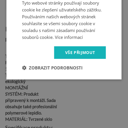
záruka
na trhu
Tyto webové stránky používají soubory
cookie ke zlepšení uživatelského zážitku.
Používáním našich webových stránek
souhlasíte se všemi soubory cookie v
Informace o produktu:
souladu s našimi zásadami používání
souborů cookie.
Více informací
Rozměry produktu:
VŠE PŘIJMOUT
TVAR:
Obdélníkový
ROZMĚR:
100x50,
ZOBRAZIT PODROBNOSTI
125x50, 120x60, 140x70
TISK:
Latexový –
ekologický
MONTÁŽNÍ
SYSTÉM:
Produkt
připravený k montáži. Sada
obsahuje také profesionální
polymerové lepidlo.
MATERIÁL:
Tvrzené sklo
Specifikace produktu: