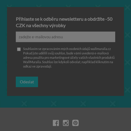
Přihlaste se k odběru newsletteru a obdržíte -50
CZK na všechny výrobky
Souhlasím se zpracováním mých osobních údajů wallmuralia.cz
Pokud jste udělili svůj souhlas, bude vámi uvedená e-mailová
adresa použita pro marketingové účely vašich vlastních produktů
WallMuralia. Souhlas lze kdykoli odvolat, například kliknutím na
odkaz ve zpravodaji.
Odeslat