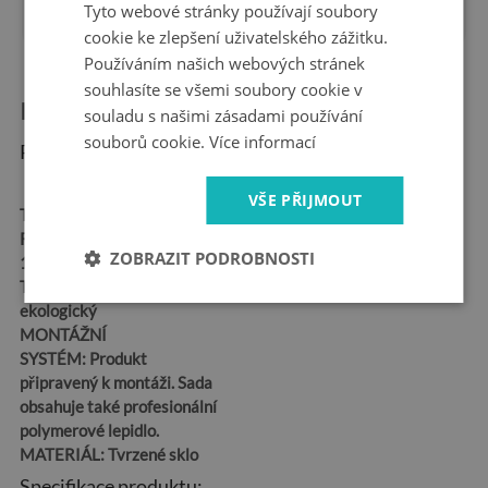
záruka
na trhu
Tyto webové stránky používají soubory
cookie ke zlepšení uživatelského zážitku.
Používáním našich webových stránek
souhlasíte se všemi soubory cookie v
Informace o produktu:
souladu s našimi zásadami používání
souborů cookie.
Více informací
Rozměry produktu:
VŠE PŘIJMOUT
TVAR:
Obdélníkový
ROZMĚR:
100x50,
ZOBRAZIT PODROBNOSTI
125x50, 120x60, 140x70
TISK:
Latexový –
ekologický
MONTÁŽNÍ
SYSTÉM:
Produkt
připravený k montáži. Sada
obsahuje také profesionální
polymerové lepidlo.
MATERIÁL:
Tvrzené sklo
Specifikace produktu: