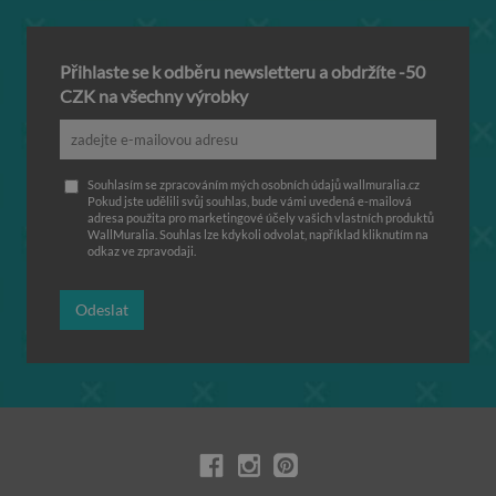
Přihlaste se k odběru newsletteru a obdržíte -50
CZK na všechny výrobky
Souhlasím se zpracováním mých osobních údajů wallmuralia.cz
Pokud jste udělili svůj souhlas, bude vámi uvedená e-mailová
adresa použita pro marketingové účely vašich vlastních produktů
WallMuralia. Souhlas lze kdykoli odvolat, například kliknutím na
odkaz ve zpravodaji.
Odeslat