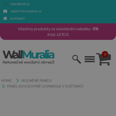
OBLÍBENÉ (
)
0
VAŠE FOTOGRAFIE (
)
0
KONTAKT
Všechny produkty ze standardní nabídky
-5%
Kód: LETO5
0
HOME
SKLENĚNÉ PANELY
PANEL DO KUCHYNĚ LEVANDULE V KVĚTINÁČI