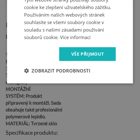
cookie ke zlepšení uživatelského zážitku.
Používáním našich webových stránek
souhlasíte se všemi soubory cookie v
Informace o produktu:
souladu s našimi zásadami používání
Rozměry produktu:
souborů cookie.
Více informací
VŠE PŘIJMOUT
TVAR:
Obdélníkový
ROZMĚR:
100x50,
125x50, 120x60, 140x70
ZOBRAZIT PODROBNOSTI
TISK:
Latexový –
ekologický
MONTÁŽNÍ
SYSTÉM:
Produkt
připravený k montáži. Sada
obsahuje také profesionální
polymerové lepidlo.
MATERIÁL:
Tvrzené sklo
Specifikace produktu: