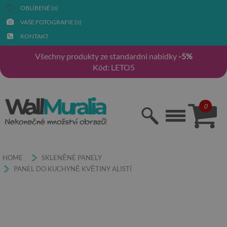
OBLÍBENÉ (
)
0
VAŠE FOTOGRAFIE (
)
0
KONTAKT
Všechny produkty ze standardní nabídky
-5%
Kód: LETO5
0
HOME
SKLENĚNÉ PANELY
PANEL DO KUCHYNĚ KVĚTINY ALISTÍ