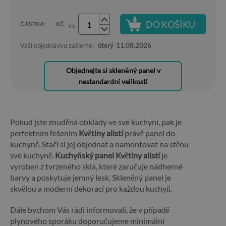
DO KOŠÍKU
ČÁSTKA:
KČ
KS
Vaši objednávku zašleme:
úterý
11.08.2026
Objednejte si skleněný panel v
nestandardní velikosti
Pokud jste znuděná obklady ve své kuchyni, pak je
perfektním řešením
Květiny alistí
právě panel do
kuchyně. Stačí si jej objednat a namontovat na stěnu
své kuchyně.
Kuchyňský panel Květiny alistí
je
vyroben z tvrzeného skla, které zaručuje nádherné
barvy a poskytuje jemný lesk. Skleněný panel je
skvělou a moderní dekorací pro každou kuchyň.
Dále bychom Vás rádi informovali, že v případě
plynového sporáku doporučujeme minimální